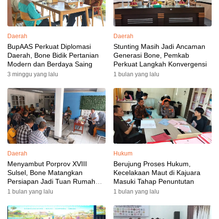
Daerah
Daerah
BupAAS Perkuat Diplomasi
Stunting Masih Jadi Ancaman
Daerah, Bone Bidik Pertanian
Generasi Bone, Pemkab
Modern dan Berdaya Saing
Perkuat Langkah Konvergensi
3 minggu yang lalu
1 bulan yang lalu
Daerah
Hukum
Menyambut Porprov XVIII
Berujung Proses Hukum,
Sulsel, Bone Matangkan
Kecelakaan Maut di Kajuara
Persiapan Jadi Tuan Rumah
Masuki Tahap Penuntutan
yang Berkesan: Wakil Bupati
1 bulan yang lalu
1 bulan yang lalu
Perkuat Koordinasi, Dispora
Targetkan Venue dan
Akomodasi Rampung