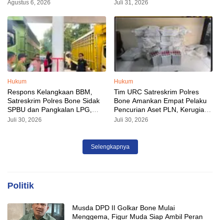
Sudah Diamankan
Sorotan Malam Ini
Agustus 6, 2026
Juli 31, 2026
Hukum
Hukum
Respons Kelangkaan BBM,
Tim URC Satreskrim Polres
Satreskrim Polres Bone Sidak
Bone Amankan Empat Pelaku
SPBU dan Pangkalan LPG,
Pencurian Aset PLN, Kerugian
AKP Alvin Aji Imbau Pengelola
Ditaksir Capai Rp 3 Milyar
Juli 30, 2026
Juli 30, 2026
SPBU Agar Distribusi BBM
Tepat Sasaran
Selengkapnya
Politik
Musda DPD II Golkar Bone Mulai
Menggema, Figur Muda Siap Ambil Peran