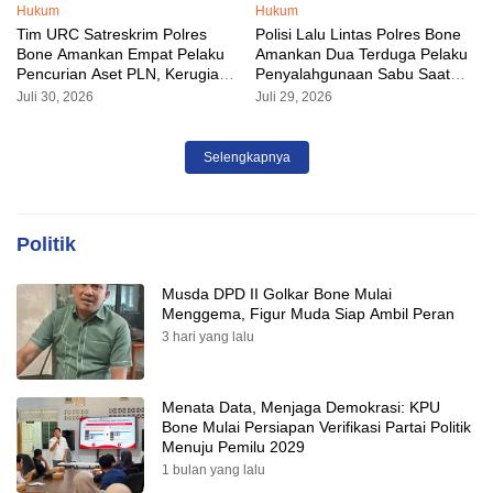
Hukum
Hukum
Tim URC Satreskrim Polres
Polisi Lalu Lintas Polres Bone
Bone Amankan Empat Pelaku
Amankan Dua Terduga Pelaku
Pencurian Aset PLN, Kerugian
Penyalahgunaan Sabu Saat
Ditaksir Capai Rp 3 Milyar
Razia Kendaraan
Juli 30, 2026
Juli 29, 2026
Selengkapnya
Politik
Musda DPD II Golkar Bone Mulai
Menggema, Figur Muda Siap Ambil Peran
3 hari yang lalu
Menata Data, Menjaga Demokrasi: KPU
Bone Mulai Persiapan Verifikasi Partai Politik
Menuju Pemilu 2029
1 bulan yang lalu