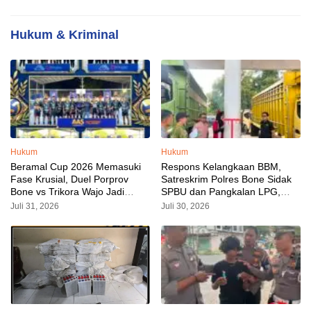
Hukum & Kriminal
Hukum
Hukum
Beramal Cup 2026 Memasuki
Respons Kelangkaan BBM,
Fase Krusial, Duel Porprov
Satreskrim Polres Bone Sidak
Bone vs Trikora Wajo Jadi
SPBU dan Pangkalan LPG,
Sorotan Malam Ini
AKP Alvin Aji Imbau Pengelola
Juli 31, 2026
Juli 30, 2026
SPBU Agar Distribusi BBM
Tepat Sasaran