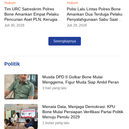
Hukum
Hukum
Tim URC Satreskrim Polres
Polisi Lalu Lintas Polres Bone
Bone Amankan Empat Pelaku
Amankan Dua Terduga Pelaku
Pencurian Aset PLN, Kerugian
Penyalahgunaan Sabu Saat
Ditaksir Capai Rp 3 Milyar
Razia Kendaraan
Juli 30, 2026
Juli 29, 2026
Selengkapnya
Politik
Musda DPD II Golkar Bone Mulai
Menggema, Figur Muda Siap Ambil Peran
3 hari yang lalu
Menata Data, Menjaga Demokrasi: KPU
Bone Mulai Persiapan Verifikasi Partai Politik
Menuju Pemilu 2029
1 bulan yang lalu