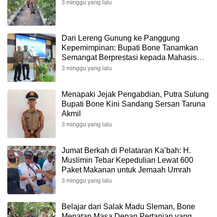
3 minggu yang lalu
Dari Lereng Gunung ke Panggung
Kepemimpinan: Bupati Bone Tanamkan
Semangat Berprestasi kepada Mahasiswa
Polbangtan Yogyakarta Magelang
3 minggu yang lalu
Menapaki Jejak Pengabdian, Putra Sulung
Bupati Bone Kini Sandang Sersan Taruna
Akmil
3 minggu yang lalu
Jumat Berkah di Pelataran Ka’bah: H.
Muslimin Tebar Kepedulian Lewat 600
Paket Makanan untuk Jemaah Umrah
3 minggu yang lalu
Belajar dari Salak Madu Sleman, Bone
Menatap Masa Depan Pertanian yang