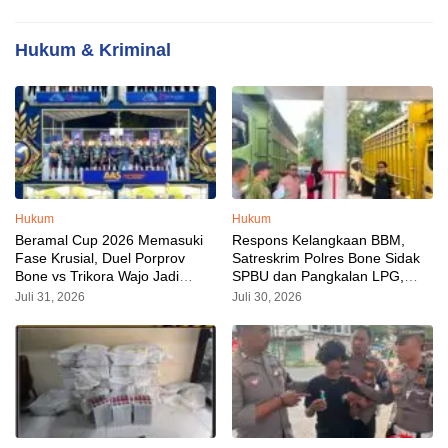
Hukum & Kriminal
Hukum
Hukum
Beramal Cup 2026 Memasuki
Respons Kelangkaan BBM,
Fase Krusial, Duel Porprov
Satreskrim Polres Bone Sidak
Bone vs Trikora Wajo Jadi
SPBU dan Pangkalan LPG,
Sorotan Malam Ini
AKP Alvin Aji Imbau Pengelola
Juli 31, 2026
Juli 30, 2026
SPBU Agar Distribusi BBM
Tepat Sasaran