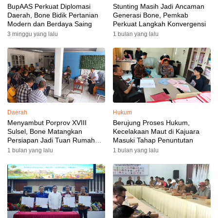
BupAAS Perkuat Diplomasi
Stunting Masih Jadi Ancaman
Daerah, Bone Bidik Pertanian
Generasi Bone, Pemkab
Modern dan Berdaya Saing
Perkuat Langkah Konvergensi
3 minggu yang lalu
1 bulan yang lalu
Daerah
Hukum
Menyambut Porprov XVIII
Berujung Proses Hukum,
Sulsel, Bone Matangkan
Kecelakaan Maut di Kajuara
Persiapan Jadi Tuan Rumah
Masuki Tahap Penuntutan
yang Berkesan: Wakil Bupati
1 bulan yang lalu
1 bulan yang lalu
Perkuat Koordinasi, Dispora
Targetkan Venue dan
Akomodasi Rampung