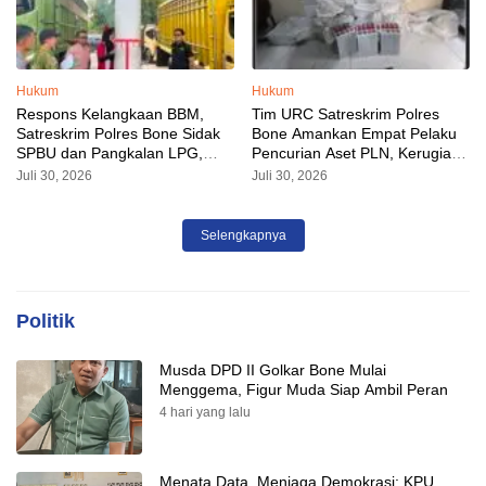
Hukum
Hukum
Respons Kelangkaan BBM,
Tim URC Satreskrim Polres
Satreskrim Polres Bone Sidak
Bone Amankan Empat Pelaku
SPBU dan Pangkalan LPG,
Pencurian Aset PLN, Kerugian
AKP Alvin Aji Imbau Pengelola
Ditaksir Capai Rp 3 Milyar
Juli 30, 2026
Juli 30, 2026
SPBU Agar Distribusi BBM
Tepat Sasaran
Selengkapnya
Politik
Musda DPD II Golkar Bone Mulai
Menggema, Figur Muda Siap Ambil Peran
4 hari yang lalu
Menata Data, Menjaga Demokrasi: KPU