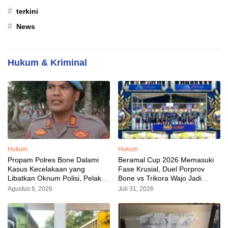
#
terkini
#
News
Hukum & Kriminal
Hukum
Hukum
Propam Polres Bone Dalami
Beramal Cup 2026 Memasuki
Kasus Kecelakaan yang
Fase Krusial, Duel Porprov
Libatkan Oknum Polisi, Pelaku
Bone vs Trikora Wajo Jadi
Sudah Diamankan
Sorotan Malam Ini
Agustus 6, 2026
Juli 31, 2026