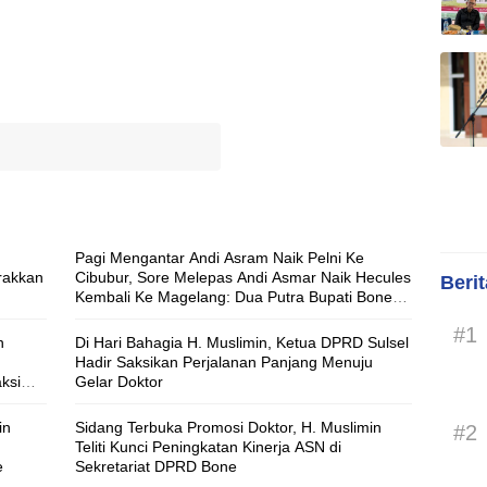
Pagi Mengantar Andi Asram Naik Pelni Ke
rakkan
Cibubur, Sore Melepas Andi Asmar Naik Hecules
Beri
Kembali Ke Magelang: Dua Putra Bupati Bone
Berangkat dengan Misi Berbeda, Pesannya
#1
Sama ‘Jaga Nama Baik Daerah’
n
Di Hari Bahagia H. Muslimin, Ketua DPRD Sulsel
Hadir Saksikan Perjalanan Panjang Menuju
ksi
Gelar Doktor
in
Sidang Terbuka Promosi Doktor, H. Muslimin
#2
Teliti Kunci Peningkatan Kinerja ASN di
e
Sekretariat DPRD Bone