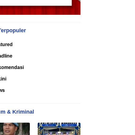
Terpopuler
tured
dline
komendasi
kini
ws
m & Kriminal