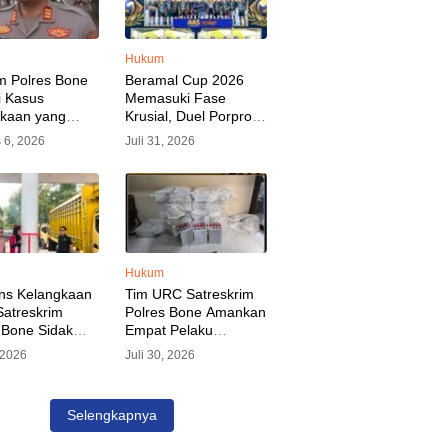
Hukum
m Polres Bone
Beramal Cup 2026
i Kasus
Memasuki Fase
akaan yang
Krusial, Duel Porprov
kan Oknum
Bone vs Trikora Wajo
 6, 2026
Juli 31, 2026
, Pelaku Sudah
Jadi Sorotan Malam
nkan
Ini
Hukum
ns Kelangkaan
Tim URC Satreskrim
atreskrim
Polres Bone Amankan
 Bone Sidak
Empat Pelaku
dan Pangkalan
Pencurian Aset PLN,
, 2026
Juli 30, 2026
KP Alvin Aji
Kerugian Ditaksir
Pengelola
Capai Rp 3 Milyar
gar Distribusi
Selengkapnya
epat Sasaran