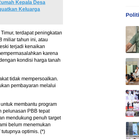
Rumah Kepala Desa
guatkan Keluarga
Polit
Timur, terdapat peningkatan
miliar tahun ini, atau
ski terjadi kenaikan
k mempermasalahkan karena
 dengan kondisi harga tanah
akat tidak mempersoalkan.
ukan pembayaran melalui
 untuk membantu program
n pelunasan PBB tepat
kan mendukung penuh target
, kami belum menemukan
tutupnya optimis. (*)