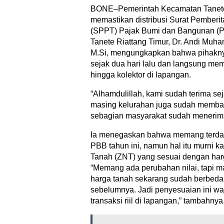
BONE–Pemerintah Kecamatan Tanete
memastikan distribusi Surat Pemberi
(SPPT) Pajak Bumi dan Bangunan (PB
Tanete Riattang Timur, Dr. Andi Muh
M.Si, mengungkapkan bahwa pihakn
sejak dua hari lalu dan langsung me
hingga kolektor di lapangan.
“Alhamdulillah, kami sudah terima sej
masing kelurahan juga sudah membag
sebagian masyarakat sudah menerima
Ia menegaskan bahwa memang terdap
PBB tahun ini, namun hal itu murni k
Tanah (ZNT) yang sesuai dengan harg
“Memang ada perubahan nilai, tapi
harga tanah sekarang sudah berbed
sebelumnya. Jadi penyesuaian ini waj
transaksi riil di lapangan,” tambahnya