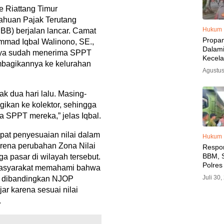
 Riattang Timur
tahuan Pajak Terutang
Hukum
B) berjalan lancar. Camat
Propa
ammad Iqbal Walinono, SE.,
Dalam
ya sudah menerima SPPT
Kecel
mbagikannya ke kelurahan
Libat
Agustus
Polisi
Diama
ak dua hari lalu. Masing-
ikan ke kolektor, sehingga
 SPPT mereka,” jelas Iqbal.
at penyesuaian nilai dalam
Hukum
arena perubahan Zona Nilai
Respo
BBM, S
a pasar di wilayah tersebut.
Polres
 masyarakat memahami bahwa
SPBU 
Juli 30
a dibandingkan NJOP
LPG, A
ar karena sesuai nilai
Imbau 
.
SPBU A
BBM T