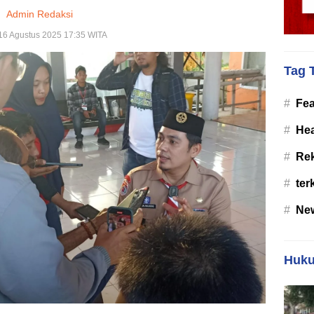
Admin Redaksi
 16 Agustus 2025 17:35 WITA
Tag 
#
Fea
#
Hea
#
Re
#
ter
#
Ne
Huku