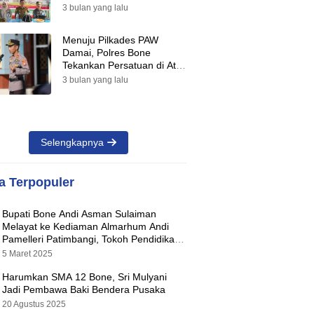
Suara Warnai Pilkades PAW
3 bulan yang lalu
2026
Menuju Pilkades PAW
Damai, Polres Bone
Tekankan Persatuan di Atas
Perbedaan Pilihan
3 bulan yang lalu
Selengkapnya
ta Terpopuler
Bupati Bone Andi Asman Sulaiman
Melayat ke Kediaman Almarhum Andi
Pamelleri Patimbangi, Tokoh Pendidikan
Kabupaten Bone
5 Maret 2025
Harumkan SMA 12 Bone, Sri Mulyani
Jadi Pembawa Baki Bendera Pusaka
20 Agustus 2025