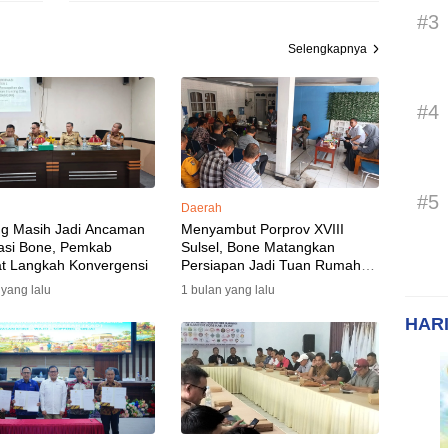
#3
Selengkapnya
#4
#5
Daerah
ng Masih Jadi Ancaman
Menyambut Porprov XVIII
asi Bone, Pemkab
Sulsel, Bone Matangkan
t Langkah Konvergensi
Persiapan Jadi Tuan Rumah
yang Berkesan: Wakil Bupati
 yang lalu
1 bulan yang lalu
Perkuat Koordinasi, Dispora
Targetkan Venue dan
HARI
Akomodasi Rampung