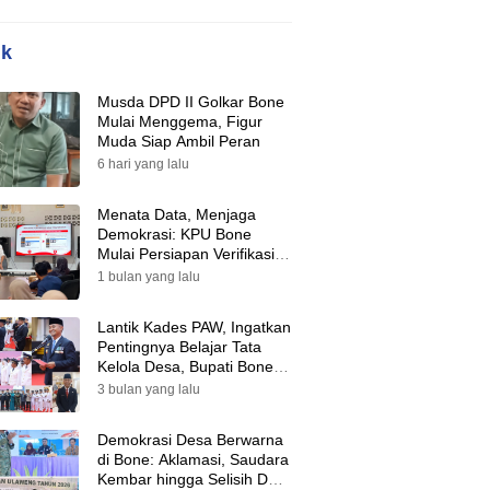
ik
Musda DPD II Golkar Bone
Mulai Menggema, Figur
Muda Siap Ambil Peran
6 hari yang lalu
Menata Data, Menjaga
Demokrasi: KPU Bone
Mulai Persiapan Verifikasi
Partai Politik Menuju Pemilu
1 bulan yang lalu
2029
Lantik Kades PAW, Ingatkan
Pentingnya Belajar Tata
Kelola Desa, Bupati Bone:
Tak Ada Lagi Kubu,
3 bulan yang lalu
Saatnya Bersatu Bangun
Desa
Demokrasi Desa Berwarna
di Bone: Aklamasi, Saudara
Kembar hingga Selisih Dua