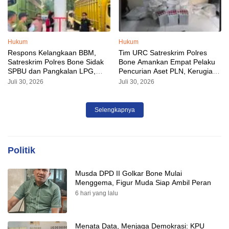
Hukum
Hukum
Respons Kelangkaan BBM,
Tim URC Satreskrim Polres
Satreskrim Polres Bone Sidak
Bone Amankan Empat Pelaku
SPBU dan Pangkalan LPG,
Pencurian Aset PLN, Kerugian
AKP Alvin Aji Imbau Pengelola
Ditaksir Capai Rp 3 Milyar
Juli 30, 2026
Juli 30, 2026
SPBU Agar Distribusi BBM
Tepat Sasaran
Selengkapnya
Politik
Musda DPD II Golkar Bone Mulai
Menggema, Figur Muda Siap Ambil Peran
6 hari yang lalu
Menata Data, Menjaga Demokrasi: KPU