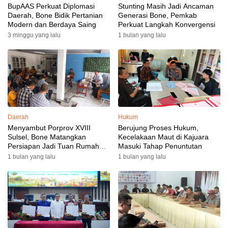
BupAAS Perkuat Diplomasi
Stunting Masih Jadi Ancaman
Daerah, Bone Bidik Pertanian
Generasi Bone, Pemkab
Modern dan Berdaya Saing
Perkuat Langkah Konvergensi
3 minggu yang lalu
1 bulan yang lalu
Daerah
Hukum
Menyambut Porprov XVIII
Berujung Proses Hukum,
Sulsel, Bone Matangkan
Kecelakaan Maut di Kajuara
Persiapan Jadi Tuan Rumah
Masuki Tahap Penuntutan
yang Berkesan: Wakil Bupati
1 bulan yang lalu
1 bulan yang lalu
Perkuat Koordinasi, Dispora
Targetkan Venue dan
Akomodasi Rampung