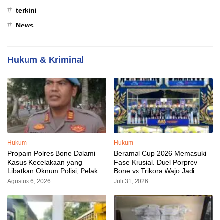
#
terkini
#
News
Hukum & Kriminal
Hukum
Hukum
Propam Polres Bone Dalami
Beramal Cup 2026 Memasuki
Kasus Kecelakaan yang
Fase Krusial, Duel Porprov
Libatkan Oknum Polisi, Pelaku
Bone vs Trikora Wajo Jadi
Sudah Diamankan
Sorotan Malam Ini
Agustus 6, 2026
Juli 31, 2026