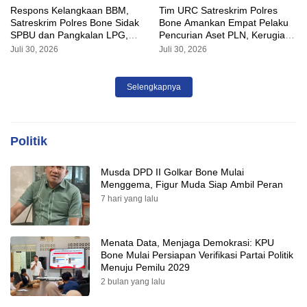
Respons Kelangkaan BBM,
Tim URC Satreskrim Polres
Satreskrim Polres Bone Sidak
Bone Amankan Empat Pelaku
SPBU dan Pangkalan LPG,
Pencurian Aset PLN, Kerugian
AKP Alvin Aji Imbau Pengelola
Ditaksir Capai Rp 3 Milyar
Juli 30, 2026
Juli 30, 2026
SPBU Agar Distribusi BBM
Tepat Sasaran
Selengkapnya
Politik
Musda DPD II Golkar Bone Mulai
Menggema, Figur Muda Siap Ambil Peran
7 hari yang lalu
Menata Data, Menjaga Demokrasi: KPU
Bone Mulai Persiapan Verifikasi Partai Politik
Menuju Pemilu 2029
2 bulan yang lalu