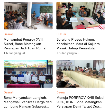
Daerah
Hukum
Menyambut Porprov XVIII
Berujung Proses Hukum,
Sulsel, Bone Matangkan
Kecelakaan Maut di Kajuara
Persiapan Jadi Tuan Rumah
Masuki Tahap Penuntutan
yang Berkesan: Wakil Bupati
1 bulan yang lalu
1 bulan yang lalu
Perkuat Koordinasi, Dispora
Targetkan Venue dan
Akomodasi Rampung
Daerah
Daerah
Bone Menyatukan Langkah,
Menuju PORPROV XVIII Sulsel
Mengawal Stabilitas Harga dari
2026, KONI Bone Matangkan
Lumbung Pangan Sulawesi
Persiapan Demi Target Dua