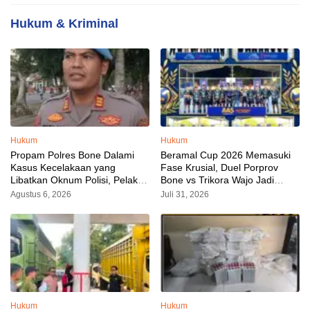
Hukum & Kriminal
Hukum
Hukum
Propam Polres Bone Dalami
Beramal Cup 2026 Memasuki
Kasus Kecelakaan yang
Fase Krusial, Duel Porprov
Libatkan Oknum Polisi, Pelaku
Bone vs Trikora Wajo Jadi
Sudah Diamankan
Sorotan Malam Ini
Agustus 6, 2026
Juli 31, 2026
Hukum
Hukum