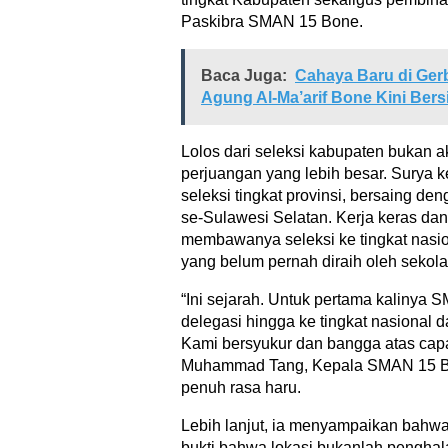
Paskibra SMAN 15 Bone.
Baca Juga:
Cahaya Baru di Ger
Agung Al-Ma’arif Bone Kini Bers
Lolos dari seleksi kabupaten bukan ak
perjuangan yang lebih besar. Surya
seleksi tingkat provinsi, bersaing de
se-Sulawesi Selatan. Kerja keras dan
membawanya seleksi ke tingkat nasi
yang belum pernah diraih oleh seko
“Ini sejarah. Untuk pertama kalinya
delegasi hingga ke tingkat nasional 
Kami bersyukur dan bangga atas capai
Muhammad Tang, Kepala SMAN 15 Bo
penuh rasa haru.
Lebih lanjut, ia menyampaikan bahwa
bukti bahwa lokasi bukanlah penghala