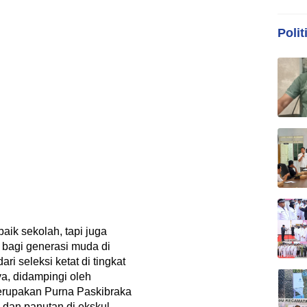
Polit
k sekolah, tapi juga
 bagi generasi muda di
ri seleksi ketat di tingkat
a, didampingi oleh
merupakan Purna Paskibraka
 dan panutan di ekskul