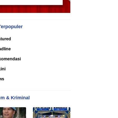
Terpopuler
tured
dline
komendasi
kini
ws
m & Kriminal