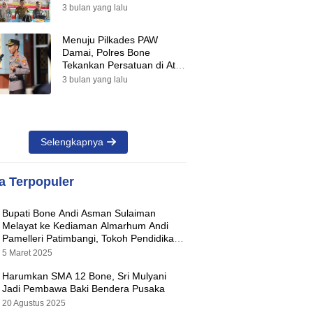
Suara Warnai Pilkades PAW
3 bulan yang lalu
2026
Menuju Pilkades PAW
Damai, Polres Bone
Tekankan Persatuan di Atas
Perbedaan Pilihan
3 bulan yang lalu
Selengkapnya
ta Terpopuler
Bupati Bone Andi Asman Sulaiman
Melayat ke Kediaman Almarhum Andi
Pamelleri Patimbangi, Tokoh Pendidikan
Kabupaten Bone
5 Maret 2025
Harumkan SMA 12 Bone, Sri Mulyani
Jadi Pembawa Baki Bendera Pusaka
20 Agustus 2025