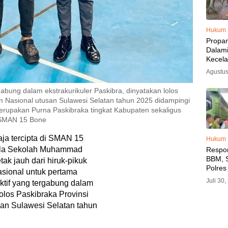
Hukum
Propa
Dalam
Kecel
Libat
Agustus
Polisi
Diama
abung dalam ekstrakurikuler Paskibra, dinyatakan lolos
an Nasional utusan Sulawesi Selatan tahun 2025 didampingi
merupakan Purna Paskibraka tingkat Kabupaten sekaligus
 SMAN 15 Bone
a tercipta di SMAN 15
Hukum
ala Sekolah Muhammad
Respo
BBM, S
tak jauh dari hiruk-pikuk
Polres
nasional untuk pertama
SPBU 
Juli 30
ktif yang tergabung dalam
LPG, A
lolos Paskibraka Provinsi
Imbau 
SPBU A
san Sulawesi Selatan tahun
BBM T