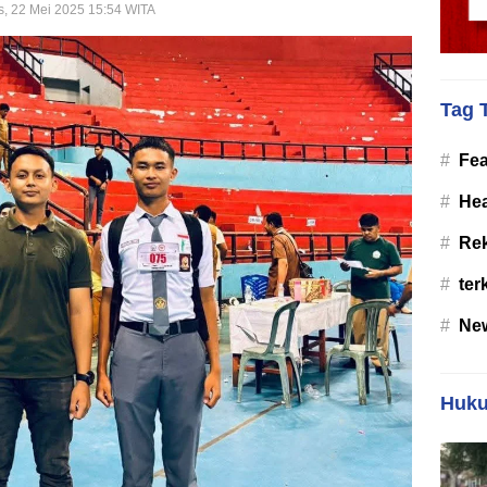
, 22 Mei 2025 15:54 WITA
Tag 
#
Fea
#
Hea
#
Re
#
ter
#
Ne
Huku