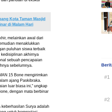
bang Kota Taman Masjid
inar di Malam Hari
hir, melainkan awal dari
 kemudian menaklukkan
ngan puluhan siswa terbaik
 kedisiplinan akhirnya
onal sebuah pencapaian
Beri
lahnya sebelumnya.
 SMAN 15 Bone mengirimkan
#1
dalam ajang Paskibraka.
an luar biasa ini,” ungkap
ne, dengan mata berbinar
#2
 keberhasilan Surya adalah
ng untuk berprestasi.