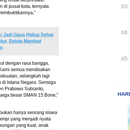
#3
 di pusat kota, ternyata
membuktikannya,”
#4
r Jadi Gaya Hidup Sehat
lur, Sejuta Manfaat
as
#5
but dengan rasa bangga,
 “Kami semua mendoakan
kekuatan, selangkah lagi
 di Istana Negara. Semoga
en Prabowo Subianto,
HARI
uarga besar SMAN 15 Bone,”
 bukan hanya seorang siswa
mimpi yang menjadi nyata
ukungan yang kuat, anak