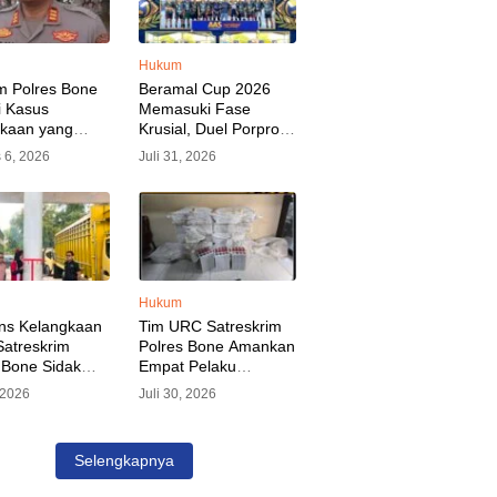
Hukum
m Polres Bone
Beramal Cup 2026
i Kasus
Memasuki Fase
akaan yang
Krusial, Duel Porprov
kan Oknum
Bone vs Trikora Wajo
 6, 2026
Juli 31, 2026
, Pelaku Sudah
Jadi Sorotan Malam
nkan
Ini
Hukum
ns Kelangkaan
Tim URC Satreskrim
atreskrim
Polres Bone Amankan
 Bone Sidak
Empat Pelaku
dan Pangkalan
Pencurian Aset PLN,
, 2026
Juli 30, 2026
KP Alvin Aji
Kerugian Ditaksir
Pengelola
Capai Rp 3 Milyar
gar Distribusi
Selengkapnya
epat Sasaran