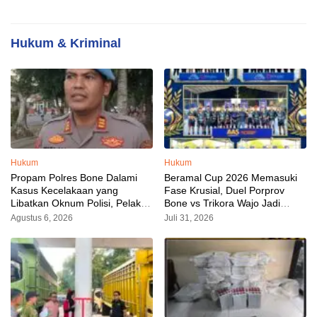
Hukum & Kriminal
Hukum
Hukum
Propam Polres Bone Dalami
Beramal Cup 2026 Memasuki
Kasus Kecelakaan yang
Fase Krusial, Duel Porprov
Libatkan Oknum Polisi, Pelaku
Bone vs Trikora Wajo Jadi
Sudah Diamankan
Sorotan Malam Ini
Agustus 6, 2026
Juli 31, 2026