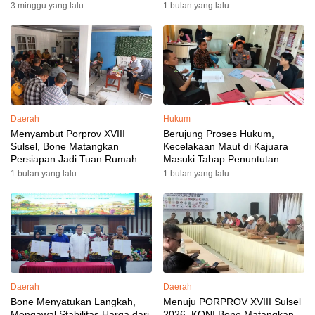
3 minggu yang lalu
1 bulan yang lalu
Daerah
Hukum
Menyambut Porprov XVIII
Berujung Proses Hukum,
Sulsel, Bone Matangkan
Kecelakaan Maut di Kajuara
Persiapan Jadi Tuan Rumah
Masuki Tahap Penuntutan
yang Berkesan: Wakil Bupati
1 bulan yang lalu
1 bulan yang lalu
Perkuat Koordinasi, Dispora
Targetkan Venue dan
Akomodasi Rampung
Daerah
Daerah
Bone Menyatukan Langkah,
Menuju PORPROV XVIII Sulsel
Mengawal Stabilitas Harga dari
2026, KONI Bone Matangkan