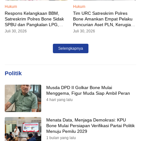
Hukum
Hukum
Respons Kelangkaan BBM,
Tim URC Satreskrim Polres
Satreskrim Polres Bone Sidak
Bone Amankan Empat Pelaku
SPBU dan Pangkalan LPG,
Pencurian Aset PLN, Kerugian
AKP Alvin Aji Imbau Pengelola
Ditaksir Capai Rp 3 Milyar
Juli 30, 2026
Juli 30, 2026
SPBU Agar Distribusi BBM
Tepat Sasaran
Selengkapnya
Politik
Musda DPD II Golkar Bone Mulai
Menggema, Figur Muda Siap Ambil Peran
4 hari yang lalu
Menata Data, Menjaga Demokrasi: KPU
Bone Mulai Persiapan Verifikasi Partai Politik
Menuju Pemilu 2029
1 bulan yang lalu