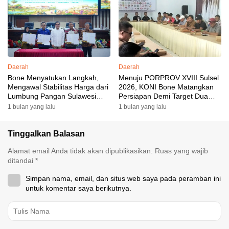
Targetkan Venue dan
Akomodasi Rampung
Daerah
Daerah
Bone Menyatukan Langkah,
Menuju PORPROV XVIII Sulsel
Mengawal Stabilitas Harga dari
2026, KONI Bone Matangkan
Lumbung Pangan Sulawesi
Persiapan Demi Target Dua
Selatan
Besar
1 bulan yang lalu
1 bulan yang lalu
Tinggalkan Balasan
Alamat email Anda tidak akan dipublikasikan.
Ruas yang wajib
ditandai
*
Simpan nama, email, dan situs web saya pada peramban ini
untuk komentar saya berikutnya.