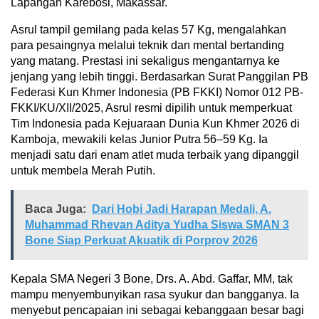
Lapangan Karebosi, Makassar.
Asrul tampil gemilang pada kelas 57 Kg, mengalahkan
para pesaingnya melalui teknik dan mental bertanding
yang matang. Prestasi ini sekaligus mengantarnya ke
jenjang yang lebih tinggi. Berdasarkan Surat Panggilan PB
Federasi Kun Khmer Indonesia (PB FKKI) Nomor 012 PB-
FKKI/KU/XII/2025, Asrul resmi dipilih untuk memperkuat
Tim Indonesia pada Kejuaraan Dunia Kun Khmer 2026 di
Kamboja, mewakili kelas Junior Putra 56–59 Kg. Ia
menjadi satu dari enam atlet muda terbaik yang dipanggil
untuk membela Merah Putih.
Baca Juga:
Dari Hobi Jadi Harapan Medali, A.
Muhammad Rhevan Aditya Yudha Siswa SMAN 3
Bone Siap Perkuat Akuatik di Porprov 2026
Kepala SMA Negeri 3 Bone, Drs. A. Abd. Gaffar, MM, tak
mampu menyembunyikan rasa syukur dan bangganya. Ia
menyebut pencapaian ini sebagai kebanggaan besar bagi