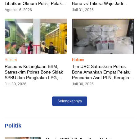
Libatkan Oknum Polisi, Pelaku
Bone vs Trikora Wajo Jadi
Sudah Diamankan
Sorotan Malam Ini
Agustus 6, 2026
Juli 31, 2026
Hukum
Hukum
Respons Kelangkaan BBM,
Tim URC Satreskrim Polres
Satreskrim Polres Bone Sidak
Bone Amankan Empat Pelaku
SPBU dan Pangkalan LPG,
Pencurian Aset PLN, Kerugian
AKP Alvin Aji Imbau Pengelola
Ditaksir Capai Rp 3 Milyar
Juli 30, 2026
Juli 30, 2026
SPBU Agar Distribusi BBM
Tepat Sasaran
Selengkapnya
Politik