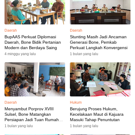
Daerah
Daerah
BupAAS Perkuat Diplomasi
Stunting Masih Jadi Ancaman
Daerah, Bone Bidik Pertanian
Generasi Bone, Pemkab
Modern dan Berdaya Saing
Perkuat Langkah Konvergensi
4 minggu yang lalu
1 bulan yang lalu
Daerah
Hukum
Menyambut Porprov XVIII
Berujung Proses Hukum,
Sulsel, Bone Matangkan
Kecelakaan Maut di Kajuara
Persiapan Jadi Tuan Rumah
Masuki Tahap Penuntutan
yang Berkesan: Wakil Bupati
1 bulan yang lalu
1 bulan yang lalu
Perkuat Koordinasi, Dispora