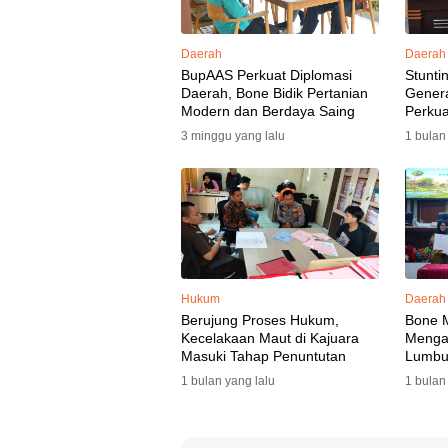
Daerah
Daerah
BupAAS Perkuat Diplomasi
Stunti
Daerah, Bone Bidik Pertanian
Gener
Modern dan Berdaya Saing
Perkua
3 minggu yang lalu
1 bulan
Hukum
Daerah
Berujung Proses Hukum,
Bone 
Kecelakaan Maut di Kajuara
Mengaw
Masuki Tahap Penuntutan
Lumbu
Selata
1 bulan yang lalu
1 bulan