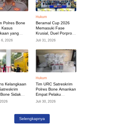
Hukum
m Polres Bone
Beramal Cup 2026
i Kasus
Memasuki Fase
akaan yang
Krusial, Duel Porprov
kan Oknum
Bone vs Trikora Wajo
 6, 2026
Juli 31, 2026
, Pelaku Sudah
Jadi Sorotan Malam
nkan
Ini
Hukum
ns Kelangkaan
Tim URC Satreskrim
atreskrim
Polres Bone Amankan
 Bone Sidak
Empat Pelaku
dan Pangkalan
Pencurian Aset PLN,
, 2026
Juli 30, 2026
KP Alvin Aji
Kerugian Ditaksir
Pengelola
Capai Rp 3 Milyar
gar Distribusi
Selengkapnya
epat Sasaran