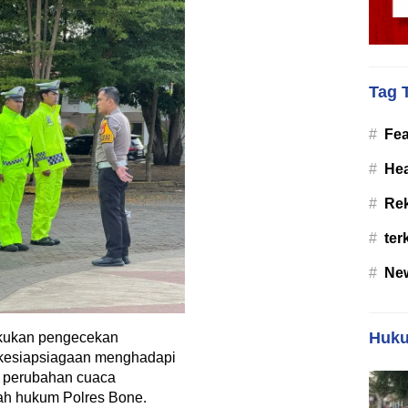
Tag 
#
Fea
#
Hea
#
Re
#
ter
#
Ne
Huku
akukan pengecekan
 kesiapsiagaan menghadapi
si perubahan cuaca
ah hukum Polres Bone.