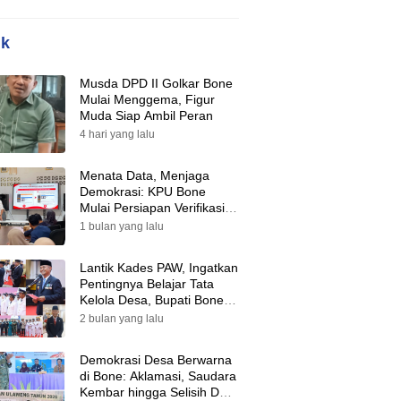
ik
Musda DPD II Golkar Bone
Mulai Menggema, Figur
Muda Siap Ambil Peran
4 hari yang lalu
Menata Data, Menjaga
Demokrasi: KPU Bone
Mulai Persiapan Verifikasi
Partai Politik Menuju Pemilu
1 bulan yang lalu
2029
Lantik Kades PAW, Ingatkan
Pentingnya Belajar Tata
Kelola Desa, Bupati Bone:
Tak Ada Lagi Kubu,
2 bulan yang lalu
Saatnya Bersatu Bangun
Desa
Demokrasi Desa Berwarna
di Bone: Aklamasi, Saudara
Kembar hingga Selisih Dua