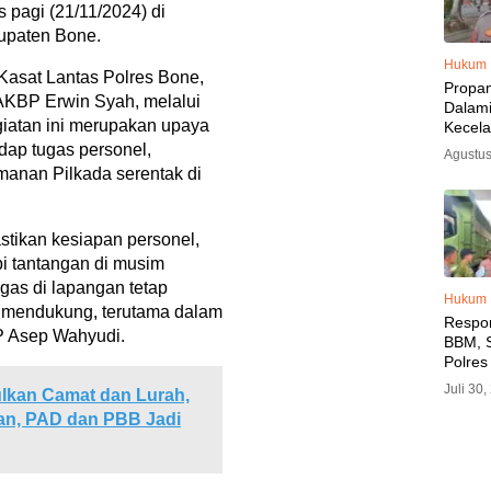
 pagi (21/11/2024) di
upaten Bone.
Hukum
Kasat Lantas Polres Bone,
Propa
AKBP Erwin Syah, melalui
Dalam
iatan ini merupakan upaya
Kecel
Libat
ap tugas personel,
Agustus
Polisi
nan Pilkada serentak di
Diama
tikan kesiapan personel,
i tantangan di musim
gas di lapangan tetap
Hukum
k mendukung, terutama dalam
Respo
P Asep Wahyudi.
BBM, S
Polres
SPBU 
Juli 30
lkan Camat dan Lurah,
LPG, A
an, PAD dan PBB Jadi
Imbau 
SPBU A
BBM T