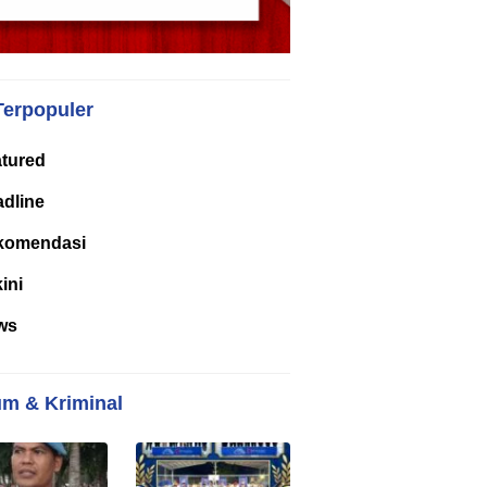
Terpopuler
tured
dline
komendasi
kini
ws
m & Kriminal