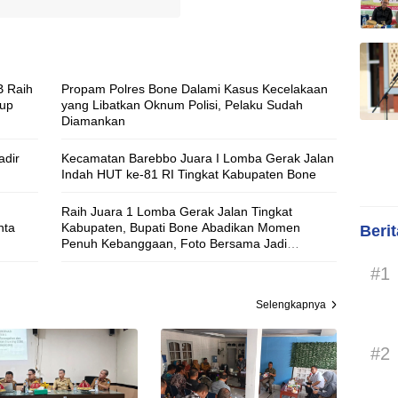
B Raih
Propam Polres Bone Dalami Kasus Kecelakaan
Cup
yang Libatkan Oknum Polisi, Pelaku Sudah
Diamankan
adir
Kecamatan Barebbo Juara I Lomba Gerak Jalan
Indah HUT ke-81 RI Tingkat Kabupaten Bone
Raih Juara 1 Lomba Gerak Jalan Tingkat
nta
Kabupaten, Bupati Bone Abadikan Momen
Beri
Penuh Kebanggaan, Foto Bersama Jadi
Penutup Manis Perjuangan Siswa SD Inpres
#1
12/79 Macanang
Selengkapnya
#2