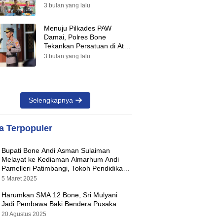
Suara Warnai Pilkades PAW
3 bulan yang lalu
2026
Menuju Pilkades PAW
Damai, Polres Bone
Tekankan Persatuan di Atas
Perbedaan Pilihan
3 bulan yang lalu
Selengkapnya
ta Terpopuler
Bupati Bone Andi Asman Sulaiman
Melayat ke Kediaman Almarhum Andi
Pamelleri Patimbangi, Tokoh Pendidikan
Kabupaten Bone
5 Maret 2025
Harumkan SMA 12 Bone, Sri Mulyani
Jadi Pembawa Baki Bendera Pusaka
20 Agustus 2025