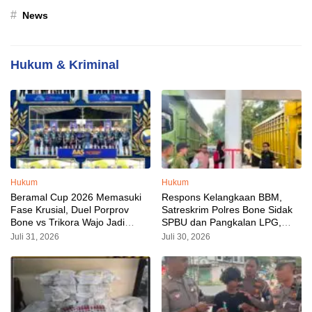
#
News
Hukum & Kriminal
Hukum
Hukum
Beramal Cup 2026 Memasuki
Respons Kelangkaan BBM,
Fase Krusial, Duel Porprov
Satreskrim Polres Bone Sidak
Bone vs Trikora Wajo Jadi
SPBU dan Pangkalan LPG,
Sorotan Malam Ini
AKP Alvin Aji Imbau Pengelola
Juli 31, 2026
Juli 30, 2026
SPBU Agar Distribusi BBM
Tepat Sasaran