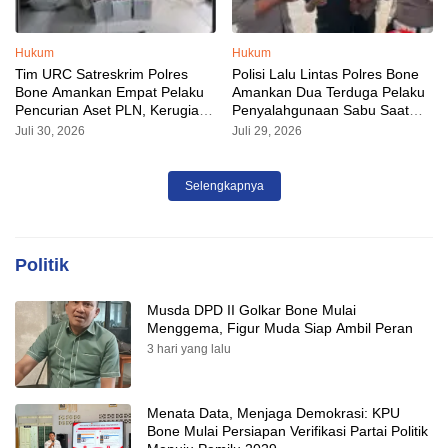
Hukum
Hukum
Tim URC Satreskrim Polres
Polisi Lalu Lintas Polres Bone
Bone Amankan Empat Pelaku
Amankan Dua Terduga Pelaku
Pencurian Aset PLN, Kerugian
Penyalahgunaan Sabu Saat
Ditaksir Capai Rp 3 Milyar
Razia Kendaraan
Juli 30, 2026
Juli 29, 2026
Selengkapnya
Politik
Musda DPD II Golkar Bone Mulai
Menggema, Figur Muda Siap Ambil Peran
3 hari yang lalu
Menata Data, Menjaga Demokrasi: KPU
Bone Mulai Persiapan Verifikasi Partai Politik