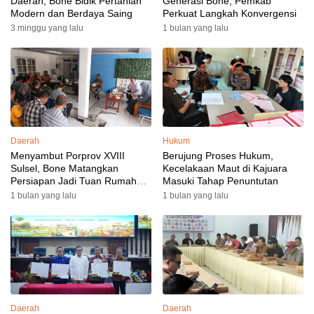
Daerah, Bone Bidik Pertanian
Generasi Bone, Pemkab
Modern dan Berdaya Saing
Perkuat Langkah Konvergensi
3 minggu yang lalu
1 bulan yang lalu
Daerah
Hukum
Menyambut Porprov XVIII
Berujung Proses Hukum,
Sulsel, Bone Matangkan
Kecelakaan Maut di Kajuara
Persiapan Jadi Tuan Rumah
Masuki Tahap Penuntutan
yang Berkesan: Wakil Bupati
1 bulan yang lalu
1 bulan yang lalu
Perkuat Koordinasi, Dispora
Targetkan Venue dan
Akomodasi Rampung
Daerah
Daerah