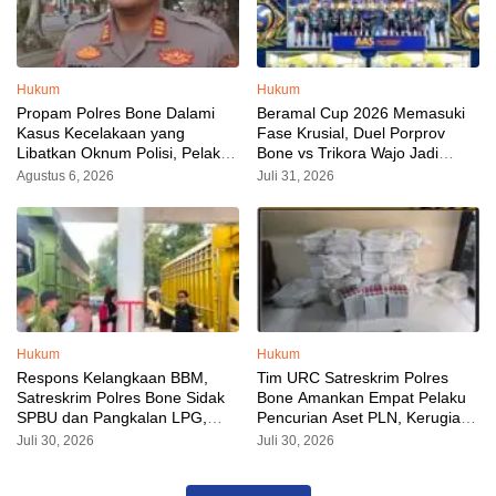
Hukum
Hukum
Propam Polres Bone Dalami
Beramal Cup 2026 Memasuki
Kasus Kecelakaan yang
Fase Krusial, Duel Porprov
Libatkan Oknum Polisi, Pelaku
Bone vs Trikora Wajo Jadi
Sudah Diamankan
Sorotan Malam Ini
Agustus 6, 2026
Juli 31, 2026
Hukum
Hukum
Respons Kelangkaan BBM,
Tim URC Satreskrim Polres
Satreskrim Polres Bone Sidak
Bone Amankan Empat Pelaku
SPBU dan Pangkalan LPG,
Pencurian Aset PLN, Kerugian
AKP Alvin Aji Imbau Pengelola
Ditaksir Capai Rp 3 Milyar
Juli 30, 2026
Juli 30, 2026
SPBU Agar Distribusi BBM
Tepat Sasaran