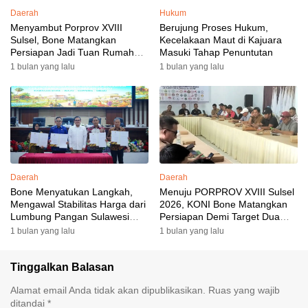
Daerah
Hukum
Menyambut Porprov XVIII
Berujung Proses Hukum,
Sulsel, Bone Matangkan
Kecelakaan Maut di Kajuara
Persiapan Jadi Tuan Rumah
Masuki Tahap Penuntutan
yang Berkesan: Wakil Bupati
1 bulan yang lalu
1 bulan yang lalu
Perkuat Koordinasi, Dispora
Targetkan Venue dan
Akomodasi Rampung
Daerah
Daerah
Bone Menyatukan Langkah,
Menuju PORPROV XVIII Sulsel
Mengawal Stabilitas Harga dari
2026, KONI Bone Matangkan
Lumbung Pangan Sulawesi
Persiapan Demi Target Dua
Selatan
Besar
1 bulan yang lalu
1 bulan yang lalu
Tinggalkan Balasan
Alamat email Anda tidak akan dipublikasikan.
Ruas yang wajib
ditandai
*