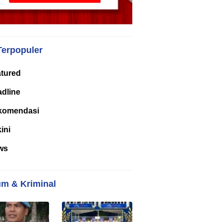
Terpopuler
tured
dline
komendasi
kini
ws
m & Kriminal