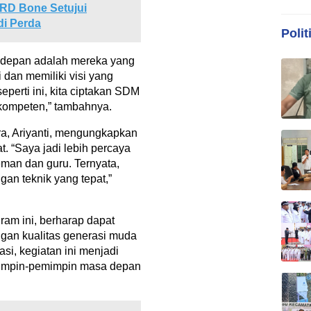
PRD Bone Setujui
i Perda
Polit
 depan adalah mereka yang
dan memiliki visi yang
seperti ini, kita ciptakan SDM
kompeten,” tambahnya.
ra, Ariyanti, mengungkapkan
t. “Saya jadi lebih percaya
eman dan guru. Ternyata,
ngan teknik yang tepat,”
gram ini, berharap dapat
gan kualitas generasi muda
si, kegiatan ini menjadi
mimpin-pemimpin masa depan