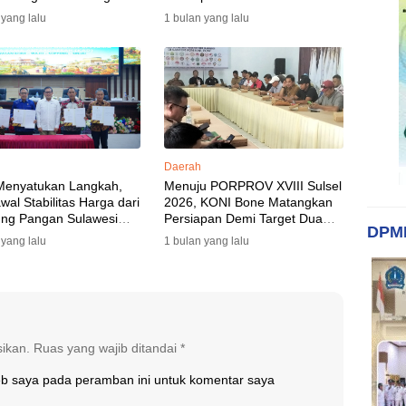
yang Berkesan: Wakil Bupati
 yang lalu
1 bulan yang lalu
Perkuat Koordinasi, Dispora
Targetkan Venue dan
Akomodasi Rampung
Daerah
Menyatukan Langkah,
Menuju PORPROV XVIII Sulsel
al Stabilitas Harga dari
2026, KONI Bone Matangkan
ng Pangan Sulawesi
Persiapan Demi Target Dua
DPM
n
Besar
 yang lalu
1 bulan yang lalu
sikan.
Ruas yang wajib ditandai
*
eb saya pada peramban ini untuk komentar saya