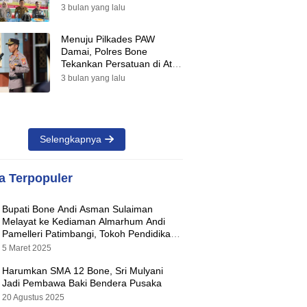
Suara Warnai Pilkades PAW
3 bulan yang lalu
2026
Menuju Pilkades PAW
Damai, Polres Bone
Tekankan Persatuan di Atas
Perbedaan Pilihan
3 bulan yang lalu
Selengkapnya
ta Terpopuler
Bupati Bone Andi Asman Sulaiman
Melayat ke Kediaman Almarhum Andi
Pamelleri Patimbangi, Tokoh Pendidikan
Kabupaten Bone
5 Maret 2025
Harumkan SMA 12 Bone, Sri Mulyani
Jadi Pembawa Baki Bendera Pusaka
20 Agustus 2025