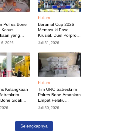
Hukum
m Polres Bone
Beramal Cup 2026
i Kasus
Memasuki Fase
akaan yang
Krusial, Duel Porprov
kan Oknum
Bone vs Trikora Wajo
 6, 2026
Juli 31, 2026
, Pelaku Sudah
Jadi Sorotan Malam
nkan
Ini
Hukum
ns Kelangkaan
Tim URC Satreskrim
atreskrim
Polres Bone Amankan
 Bone Sidak
Empat Pelaku
dan Pangkalan
Pencurian Aset PLN,
, 2026
Juli 30, 2026
KP Alvin Aji
Kerugian Ditaksir
Pengelola
Capai Rp 3 Milyar
gar Distribusi
Selengkapnya
epat Sasaran