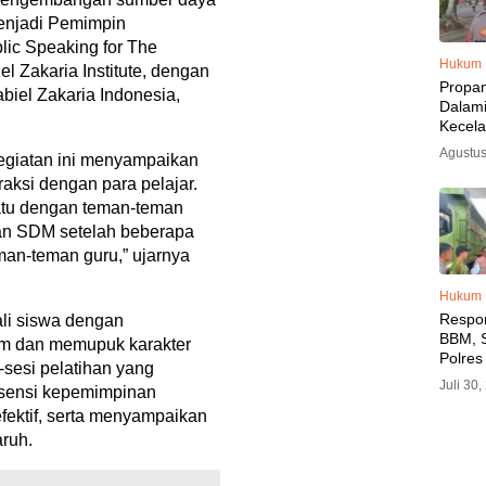
Menjadi Pemimpin
ic Speaking for The
Hukum
el Zakaria Institute, dengan
Propa
biel Zakaria Indonesia,
Dalam
Kecel
Libat
Agustus
egiatan ini menyampaikan
Polisi
raksi dengan para pelajar.
Diama
atu dengan teman-teman
an SDM setelah beberapa
an-teman guru,” ujarnya
Hukum
Respo
li siswa dengan
BBM, S
um dan memupuk karakter
Polres
sesi pelatihan yang
SPBU 
Juli 30
 esensi kepemimpinan
LPG, A
fektif, serta menyampaikan
Imbau 
SPBU A
aruh.
BBM T