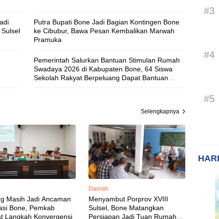
#3
adi
Putra Bupati Bone Jadi Bagian Kontingen Bone
Sulsel
ke Cibubur, Bawa Pesan Kembalikan Marwah
Pramuka
#4
Pemerintah Salurkan Bantuan Stimulan Rumah
Swadaya 2026 di Kabupaten Bone, 64 Siswa
Sekolah Rakyat Berpeluang Dapat Bantuan
Rumah Layak Huni
#5
Selengkapnya
HARI
Daerah
ng Masih Jadi Ancaman
Menyambut Porprov XVIII
asi Bone, Pemkab
Sulsel, Bone Matangkan
t Langkah Konvergensi
Persiapan Jadi Tuan Rumah