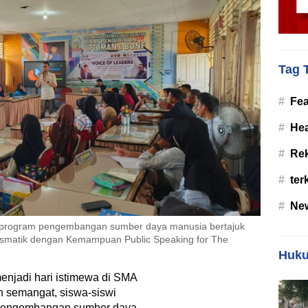
Tag 
#
Fea
#
Hea
#
Re
#
ter
#
Ne
i program pengembangan sumber daya manusia bertajuk
rismatik dengan Kemampuan Public Speaking for The
Huku
jadi hari istimewa di SMA
 semangat, siswa-siswi
 pengembangan sumber daya