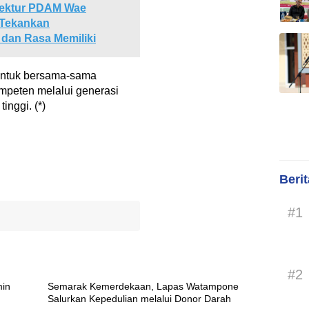
irektur PDAM Wae
 Tekankan
dan Rasa Memiliki
 untuk bersama-sama
mpeten melalui generasi
inggi. (*)
Beri
#1
#2
min
Semarak Kemerdekaan, Lapas Watampone
Salurkan Kepedulian melalui Donor Darah