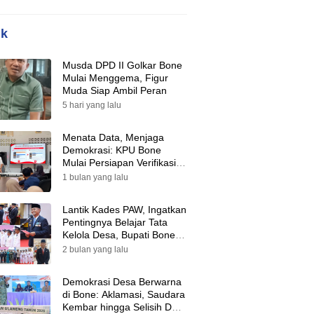
ik
Musda DPD II Golkar Bone
Mulai Menggema, Figur
Muda Siap Ambil Peran
5 hari yang lalu
Menata Data, Menjaga
Demokrasi: KPU Bone
Mulai Persiapan Verifikasi
Partai Politik Menuju Pemilu
1 bulan yang lalu
2029
Lantik Kades PAW, Ingatkan
Pentingnya Belajar Tata
Kelola Desa, Bupati Bone:
Tak Ada Lagi Kubu,
2 bulan yang lalu
Saatnya Bersatu Bangun
Desa
Demokrasi Desa Berwarna
di Bone: Aklamasi, Saudara
Kembar hingga Selisih Dua