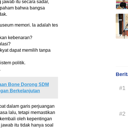
jawab itu secara sadar,
na paham bahwa bangsa
dak.
useum memori. Ia adalah tes
ikan kebenaran?
lasi?
kyat dapat memilih tanpa
istem politik.
.
Beri
jaan Bone Dorong SDM
#1
gan Berkelanjutan
pat dalam garis perjuangan
sa lalu, tetapi memastikan
#2
p kembali oleh kepentingan
awab itu tidak hanya soal