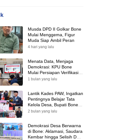
ik
Musda DPD II Golkar Bone
Mulai Menggema, Figur
Muda Siap Ambil Peran
4 hari yang lalu
Menata Data, Menjaga
Demokrasi: KPU Bone
Mulai Persiapan Verifikasi
Partai Politik Menuju Pemilu
1 bulan yang lalu
2029
Lantik Kades PAW, Ingatkan
Pentingnya Belajar Tata
Kelola Desa, Bupati Bone:
Tak Ada Lagi Kubu,
2 bulan yang lalu
Saatnya Bersatu Bangun
Desa
Demokrasi Desa Berwarna
di Bone: Aklamasi, Saudara
Kembar hingga Selisih Dua