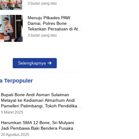
Suara Warnai Pilkades PAW
3 bulan yang lalu
2026
Menuju Pilkades PAW
Damai, Polres Bone
Tekankan Persatuan di Atas
Perbedaan Pilihan
3 bulan yang lalu
Selengkapnya
ta Terpopuler
Bupati Bone Andi Asman Sulaiman
Melayat ke Kediaman Almarhum Andi
Pamelleri Patimbangi, Tokoh Pendidikan
Kabupaten Bone
5 Maret 2025
Harumkan SMA 12 Bone, Sri Mulyani
Jadi Pembawa Baki Bendera Pusaka
20 Agustus 2025