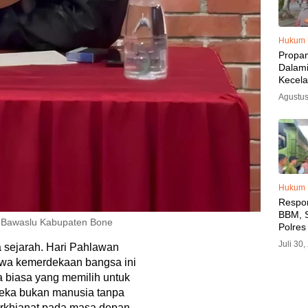
Hukum
Propa
Dalam
Kecel
Libat
Agustus
Polisi
Diama
Hukum
Respo
BBM, S
r Bawaslu Kabupaten Bone
Polres
SPBU 
Juli 30
 sejarah. Hari Pahlawan
LPG, A
ahwa kemerdekaan bangsa ini
Imbau 
SPBU A
a biasa yang memilih untuk
BBM T
reka bukan manusia tanpa
berkhianat pada masa depan