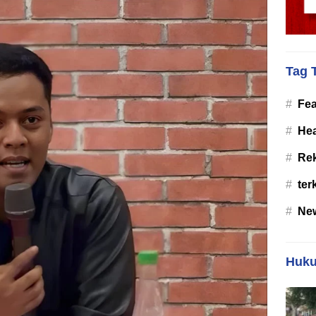
Tag 
#
Fea
#
Hea
#
Re
#
ter
#
Ne
Huku