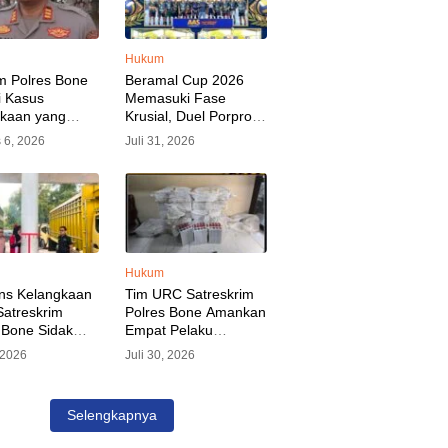
Hukum
m Polres Bone
Beramal Cup 2026
i Kasus
Memasuki Fase
akaan yang
Krusial, Duel Porprov
kan Oknum
Bone vs Trikora Wajo
 6, 2026
Juli 31, 2026
, Pelaku Sudah
Jadi Sorotan Malam
nkan
Ini
Hukum
ns Kelangkaan
Tim URC Satreskrim
atreskrim
Polres Bone Amankan
 Bone Sidak
Empat Pelaku
dan Pangkalan
Pencurian Aset PLN,
, 2026
Juli 30, 2026
KP Alvin Aji
Kerugian Ditaksir
Pengelola
Capai Rp 3 Milyar
gar Distribusi
Selengkapnya
epat Sasaran