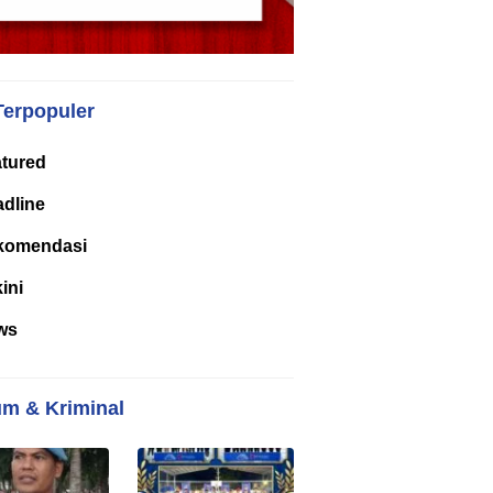
Terpopuler
tured
dline
komendasi
kini
ws
m & Kriminal