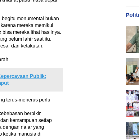
Polit
u begitu monumental bukan
i karena mereka memikul
bisa mereka lihat hasilnya.
ng belum lahir saat itu,
esar dari ketakutan.
arah.
epercayaan Publik:
mput
ng terus-menerus perlu
ebebasan berpikir,
 dan kemampuan setiap
a dengan nalar yang
 ketika manusia di