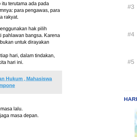
 itu terutama ada pada
#3
amnya: para pengawas, para
a rakyat.
menggunakan hak pilih
#4
ti pahlawan bangsa. Karena
 bukan untuk dirayakan
iap hari, dalam tindakan,
#5
ta hari ini.
an Hukum , Mahasiswa
ampone
HARI
masa lalu.
njaga masa depan.