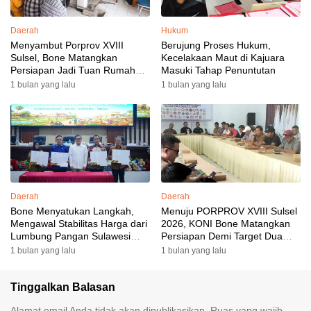
Daerah
Hukum
Menyambut Porprov XVIII
Berujung Proses Hukum,
Sulsel, Bone Matangkan
Kecelakaan Maut di Kajuara
Persiapan Jadi Tuan Rumah
Masuki Tahap Penuntutan
yang Berkesan: Wakil Bupati
1 bulan yang lalu
1 bulan yang lalu
Perkuat Koordinasi, Dispora
Targetkan Venue dan
Akomodasi Rampung
Daerah
Daerah
Bone Menyatukan Langkah,
Menuju PORPROV XVIII Sulsel
Mengawal Stabilitas Harga dari
2026, KONI Bone Matangkan
Lumbung Pangan Sulawesi
Persiapan Demi Target Dua
Selatan
Besar
1 bulan yang lalu
1 bulan yang lalu
Tinggalkan Balasan
Alamat email Anda tidak akan dipublikasikan.
Ruas yang wajib