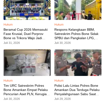
Hukum
Hukum
Beramal Cup 2026 Memasuki
Respons Kelangkaan BBM,
Fase Krusial, Duel Porprov
Satreskrim Polres Bone Sidak
Bone vs Trikora Wajo Jadi
SPBU dan Pangkalan LPG,
Sorotan Malam Ini
AKP Alvin Aji Imbau Pengelola
Juli 31, 2026
Juli 30, 2026
SPBU Agar Distribusi BBM
Tepat Sasaran
Hukum
Hukum
Tim URC Satreskrim Polres
Polisi Lalu Lintas Polres Bone
Bone Amankan Empat Pelaku
Amankan Dua Terduga Pelaku
Pencurian Aset PLN, Kerugian
Penyalahgunaan Sabu Saat
Ditaksir Capai Rp 3 Milyar
Razia Kendaraan
Juli 30, 2026
Juli 29, 2026