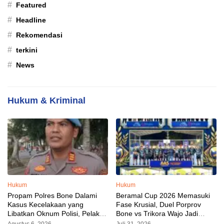
#
Featured
#
Headline
#
Rekomendasi
#
terkini
#
News
Hukum & Kriminal
Hukum
Hukum
Propam Polres Bone Dalami
Beramal Cup 2026 Memasuki
Kasus Kecelakaan yang
Fase Krusial, Duel Porprov
Libatkan Oknum Polisi, Pelaku
Bone vs Trikora Wajo Jadi
Sudah Diamankan
Sorotan Malam Ini
Agustus 6, 2026
Juli 31, 2026