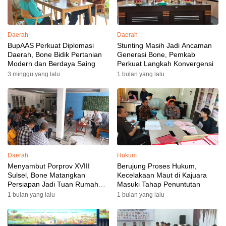
Daerah
Daerah
BupAAS Perkuat Diplomasi
Stunting Masih Jadi Ancaman
Daerah, Bone Bidik Pertanian
Generasi Bone, Pemkab
Modern dan Berdaya Saing
Perkuat Langkah Konvergensi
3 minggu yang lalu
1 bulan yang lalu
Daerah
Hukum
Menyambut Porprov XVIII
Berujung Proses Hukum,
Sulsel, Bone Matangkan
Kecelakaan Maut di Kajuara
Persiapan Jadi Tuan Rumah
Masuki Tahap Penuntutan
yang Berkesan: Wakil Bupati
1 bulan yang lalu
1 bulan yang lalu
Perkuat Koordinasi, Dispora
Targetkan Venue dan
Akomodasi Rampung