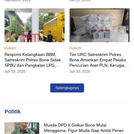
Hukum
Hukum
Respons Kelangkaan BBM,
Tim URC Satreskrim Polres
Satreskrim Polres Bone Sidak
Bone Amankan Empat Pelaku
SPBU dan Pangkalan LPG,
Pencurian Aset PLN, Kerugian
AKP Alvin Aji Imbau Pengelola
Ditaksir Capai Rp 3 Milyar
Juli 30, 2026
Juli 30, 2026
SPBU Agar Distribusi BBM
Tepat Sasaran
Selengkapnya
Politik
Musda DPD II Golkar Bone Mulai
Menggema, Figur Muda Siap Ambil Peran