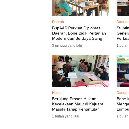
Daerah
Daerah
BupAAS Perkuat Diplomasi
Stunti
Daerah, Bone Bidik Pertanian
Gener
Modern dan Berdaya Saing
Perkua
3 minggu yang lalu
1 bulan
Hukum
Daerah
Berujung Proses Hukum,
Bone 
Kecelakaan Maut di Kajuara
Mengaw
Masuki Tahap Penuntutan
Lumbu
Selata
1 bulan yang lalu
1 bulan