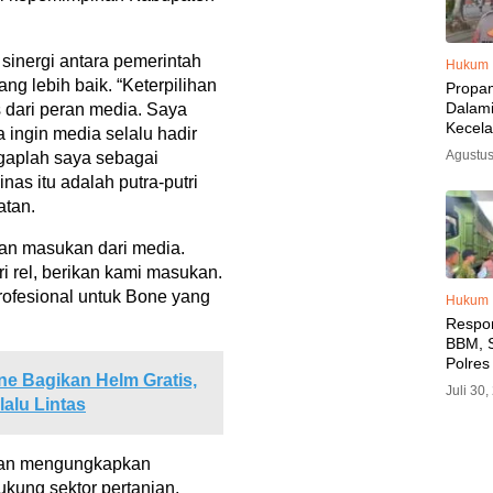
inergi antara pemerintah
Hukum
 lebih baik. “Keterpilihan
Propa
Dalam
 dari peran media. Saya
Kecel
 ingin media selalu hadir
Libat
Agustus
gaplah saya sebagai
Polisi
inas itu adalah putra-putri
Diama
atan.
 dan masukan dari media.
i rel, berikan kami masukan.
 profesional untuk Bone yang
Hukum
Respo
BBM, S
Polres
ne Bagikan Helm Gratis,
SPBU 
Juli 30
LPG, A
lalu Lintas
Imbau 
SPBU A
BBM T
man mengungkapkan
kung sektor pertanian,