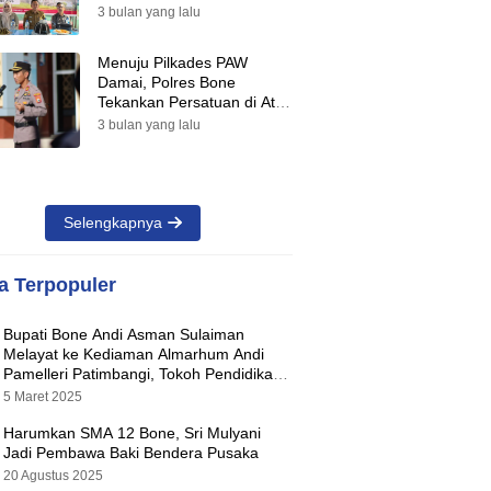
Suara Warnai Pilkades PAW
3 bulan yang lalu
2026
Menuju Pilkades PAW
Damai, Polres Bone
Tekankan Persatuan di Atas
Perbedaan Pilihan
3 bulan yang lalu
Selengkapnya
ta Terpopuler
Bupati Bone Andi Asman Sulaiman
Melayat ke Kediaman Almarhum Andi
Pamelleri Patimbangi, Tokoh Pendidikan
Kabupaten Bone
5 Maret 2025
Harumkan SMA 12 Bone, Sri Mulyani
Jadi Pembawa Baki Bendera Pusaka
20 Agustus 2025