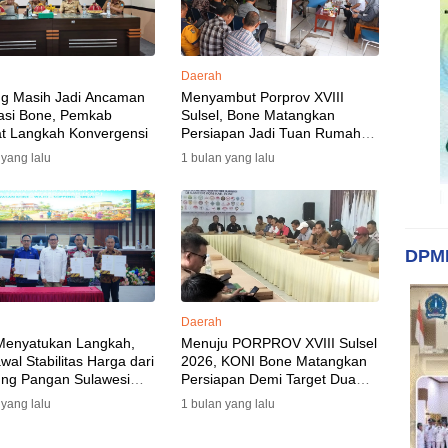
Daerah
ng Masih Jadi Ancaman
Menyambut Porprov XVIII
asi Bone, Pemkab
Sulsel, Bone Matangkan
t Langkah Konvergensi
Persiapan Jadi Tuan Rumah
yang Berkesan: Wakil Bupati
 yang lalu
1 bulan yang lalu
Perkuat Koordinasi, Dispora
Targetkan Venue dan
Akomodasi Rampung
DPM
Daerah
Menyatukan Langkah,
Menuju PORPROV XVIII Sulsel
al Stabilitas Harga dari
2026, KONI Bone Matangkan
ng Pangan Sulawesi
Persiapan Demi Target Dua
n
Besar
 yang lalu
1 bulan yang lalu