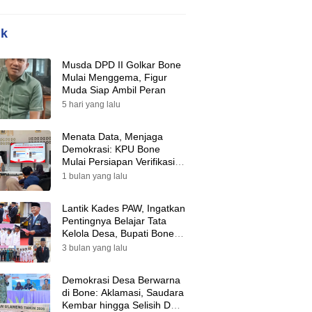
ik
Musda DPD II Golkar Bone
Mulai Menggema, Figur
Muda Siap Ambil Peran
5 hari yang lalu
Menata Data, Menjaga
Demokrasi: KPU Bone
Mulai Persiapan Verifikasi
Partai Politik Menuju Pemilu
1 bulan yang lalu
2029
Lantik Kades PAW, Ingatkan
Pentingnya Belajar Tata
Kelola Desa, Bupati Bone:
Tak Ada Lagi Kubu,
3 bulan yang lalu
Saatnya Bersatu Bangun
Desa
Demokrasi Desa Berwarna
di Bone: Aklamasi, Saudara
Kembar hingga Selisih Dua