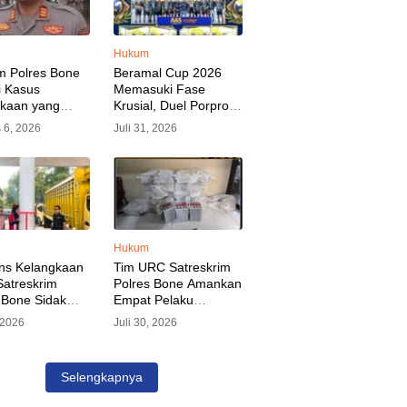
Hukum
m Polres Bone
Beramal Cup 2026
i Kasus
Memasuki Fase
akaan yang
Krusial, Duel Porprov
kan Oknum
Bone vs Trikora Wajo
 6, 2026
Juli 31, 2026
, Pelaku Sudah
Jadi Sorotan Malam
nkan
Ini
Hukum
ns Kelangkaan
Tim URC Satreskrim
atreskrim
Polres Bone Amankan
 Bone Sidak
Empat Pelaku
dan Pangkalan
Pencurian Aset PLN,
, 2026
Juli 30, 2026
KP Alvin Aji
Kerugian Ditaksir
Pengelola
Capai Rp 3 Milyar
gar Distribusi
Selengkapnya
epat Sasaran