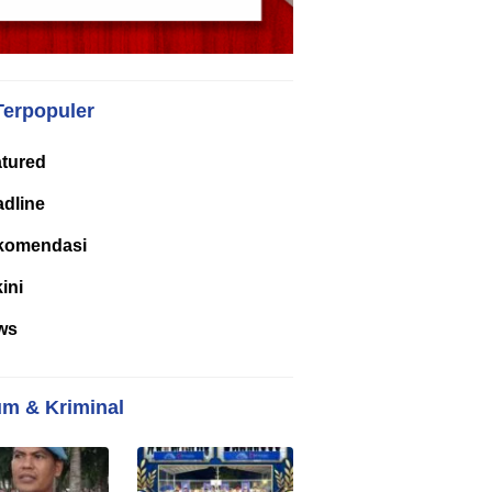
Terpopuler
tured
dline
komendasi
kini
ws
m & Kriminal