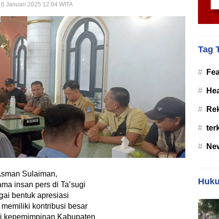
 6 Januari 2025 12:04 WITA
Tag 
#
Fea
#
Hea
#
Re
#
ter
#
Ne
 Asman Sulaiman,
Huku
a insan pers di Ta’sugi
gai bentuk apresiasi
memiliki kontribusi besar
rsi kepemimpinan Kabupaten