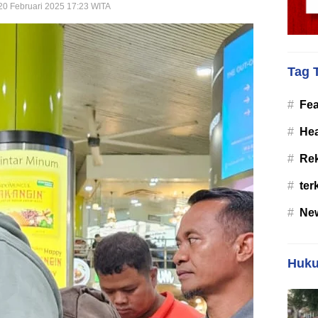
20 Februari 2025 17:23 WITA
Tag 
#
Fea
#
Hea
#
Re
#
ter
#
Ne
Huku