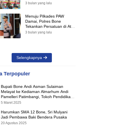
Suara Warnai Pilkades PAW
3 bulan yang lalu
2026
Menuju Pilkades PAW
Damai, Polres Bone
Tekankan Persatuan di Atas
Perbedaan Pilihan
3 bulan yang lalu
Selengkapnya
ta Terpopuler
Bupati Bone Andi Asman Sulaiman
Melayat ke Kediaman Almarhum Andi
Pamelleri Patimbangi, Tokoh Pendidikan
Kabupaten Bone
5 Maret 2025
Harumkan SMA 12 Bone, Sri Mulyani
Jadi Pembawa Baki Bendera Pusaka
20 Agustus 2025