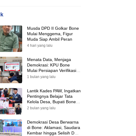
ik
Musda DPD II Golkar Bone
Mulai Menggema, Figur
Muda Siap Ambil Peran
4 hari yang lalu
Menata Data, Menjaga
Demokrasi: KPU Bone
Mulai Persiapan Verifikasi
Partai Politik Menuju Pemilu
1 bulan yang lalu
2029
Lantik Kades PAW, Ingatkan
Pentingnya Belajar Tata
Kelola Desa, Bupati Bone:
Tak Ada Lagi Kubu,
2 bulan yang lalu
Saatnya Bersatu Bangun
Desa
Demokrasi Desa Berwarna
di Bone: Aklamasi, Saudara
Kembar hingga Selisih Dua