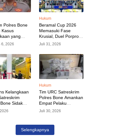
Hukum
m Polres Bone
Beramal Cup 2026
i Kasus
Memasuki Fase
akaan yang
Krusial, Duel Porprov
kan Oknum
Bone vs Trikora Wajo
 6, 2026
Juli 31, 2026
, Pelaku Sudah
Jadi Sorotan Malam
nkan
Ini
Hukum
ns Kelangkaan
Tim URC Satreskrim
atreskrim
Polres Bone Amankan
 Bone Sidak
Empat Pelaku
dan Pangkalan
Pencurian Aset PLN,
, 2026
Juli 30, 2026
KP Alvin Aji
Kerugian Ditaksir
Pengelola
Capai Rp 3 Milyar
gar Distribusi
Selengkapnya
epat Sasaran