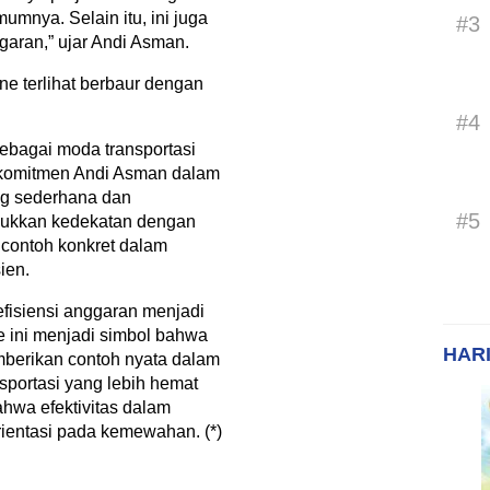
umnya. Selain itu, ini juga
#3
garan,” ujar Andi Asman.
ne terlihat berbaur dengan
#4
sebagai moda transportasi
komitmen Andi Asman dalam
g sederhana dan
#5
njukkan kedekatan dengan
 contoh konkret dalam
ien.
efisiensi anggaran menjadi
e ini menjadi simbol bahwa
HARI
erikan contoh nyata dalam
sportasi yang lebih hemat
hwa efektivitas dalam
rientasi pada kemewahan. (*)