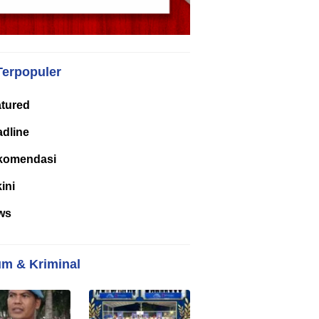
Terpopuler
tured
dline
komendasi
kini
ws
m & Kriminal