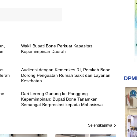
an,
Wakil Bupati Bone Perkuat Kapasitas
an
Kepemimpinan Daerah
us
Audiensi dengan Kemenkes RI, Pemkab Bone
Merah
Dorong Penguatan Rumah Sakit dan Layanan
DPM
Kesehatan
one
Dari Lereng Gunung ke Panggung
Kepemimpinan: Bupati Bone Tanamkan
Semangat Berprestasi kepada Mahasiswa
Polbangtan Yogyakarta Magelang
Selengkapnya