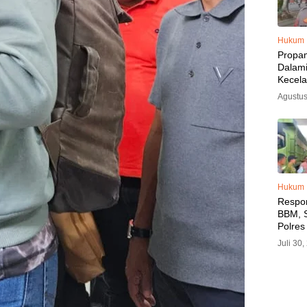
Hukum
Propa
Dalam
Kecel
Libat
Agustus
Polisi
Diama
Hukum
Respo
BBM, S
Polres
SPBU 
Juli 30
LPG, A
Imbau 
SPBU A
BBM T