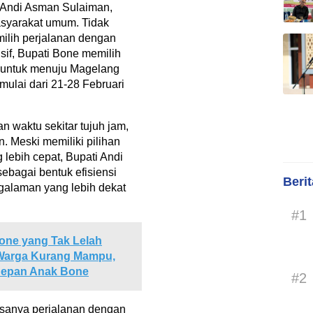
. Andi Asman Sulaiman,
asyarakat umum. Tidak
ilih perjalanan dengan
sif, Bupati Bone memilih
i untuk menuju Magelang
ulai dari 21-28 Februari
 waktu sekitar tujuh jam,
. Meski memiliki pilihan
lebih cepat, Bupati Andi
sebagai bentuk efisiensi
Beri
galaman yang lebih dekat
#1
Bone yang Tak Lelah
 Warga Kurang Mampu,
Depan Anak Bone
#2
sanya perjalanan dengan