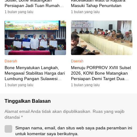
Sulsel, Bone Matangkan
Kecelakaan Maut di Kajuara
Persiapan Jadi Tuan Rumah
Masuki Tahap Penuntutan
yang Berkesan: Wakil Bupati
1 bulan yang lalu
1 bulan yang lalu
Perkuat Koordinasi, Dispora
Targetkan Venue dan
Akomodasi Rampung
Daerah
Daerah
Bone Menyatukan Langkah,
Menuju PORPROV XVIII Sulsel
Mengawal Stabilitas Harga dari
2026, KONI Bone Matangkan
Lumbung Pangan Sulawesi
Persiapan Demi Target Dua
Selatan
Besar
1 bulan yang lalu
1 bulan yang lalu
Tinggalkan Balasan
Alamat email Anda tidak akan dipublikasikan.
Ruas yang wajib
ditandai
*
Simpan nama, email, dan situs web saya pada peramban ini
untuk komentar saya berikutnya.