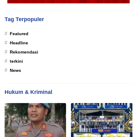
Tag Terpopuler
#
Featured
#
Headline
#
Rekomendasi
#
terkini
#
News
Hukum & Kriminal