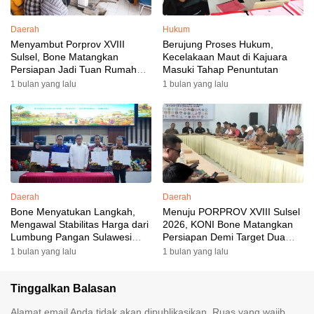
Daerah
Hukum
Menyambut Porprov XVIII
Berujung Proses Hukum,
Sulsel, Bone Matangkan
Kecelakaan Maut di Kajuara
Persiapan Jadi Tuan Rumah
Masuki Tahap Penuntutan
yang Berkesan: Wakil Bupati
1 bulan yang lalu
1 bulan yang lalu
Perkuat Koordinasi, Dispora
Targetkan Venue dan
Akomodasi Rampung
Daerah
Daerah
Bone Menyatukan Langkah,
Menuju PORPROV XVIII Sulsel
Mengawal Stabilitas Harga dari
2026, KONI Bone Matangkan
Lumbung Pangan Sulawesi
Persiapan Demi Target Dua
Selatan
Besar
1 bulan yang lalu
1 bulan yang lalu
Tinggalkan Balasan
Alamat email Anda tidak akan dipublikasikan.
Ruas yang wajib