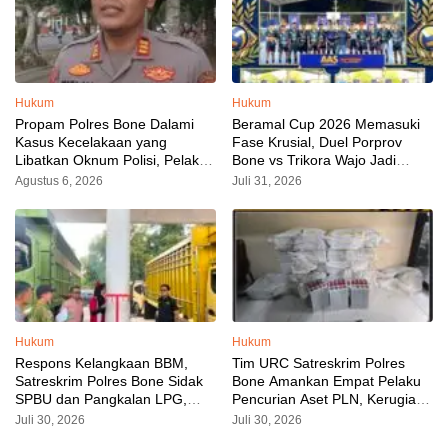
Hukum
Hukum
Propam Polres Bone Dalami
Beramal Cup 2026 Memasuki
Kasus Kecelakaan yang
Fase Krusial, Duel Porprov
Libatkan Oknum Polisi, Pelaku
Bone vs Trikora Wajo Jadi
Sudah Diamankan
Sorotan Malam Ini
Agustus 6, 2026
Juli 31, 2026
Hukum
Hukum
Respons Kelangkaan BBM,
Tim URC Satreskrim Polres
Satreskrim Polres Bone Sidak
Bone Amankan Empat Pelaku
SPBU dan Pangkalan LPG,
Pencurian Aset PLN, Kerugian
AKP Alvin Aji Imbau Pengelola
Ditaksir Capai Rp 3 Milyar
Juli 30, 2026
Juli 30, 2026
SPBU Agar Distribusi BBM