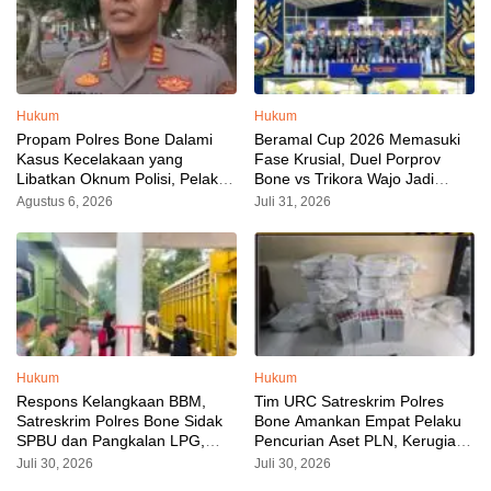
Hukum
Hukum
Propam Polres Bone Dalami
Beramal Cup 2026 Memasuki
Kasus Kecelakaan yang
Fase Krusial, Duel Porprov
Libatkan Oknum Polisi, Pelaku
Bone vs Trikora Wajo Jadi
Sudah Diamankan
Sorotan Malam Ini
Agustus 6, 2026
Juli 31, 2026
Hukum
Hukum
Respons Kelangkaan BBM,
Tim URC Satreskrim Polres
Satreskrim Polres Bone Sidak
Bone Amankan Empat Pelaku
SPBU dan Pangkalan LPG,
Pencurian Aset PLN, Kerugian
AKP Alvin Aji Imbau Pengelola
Ditaksir Capai Rp 3 Milyar
Juli 30, 2026
Juli 30, 2026
SPBU Agar Distribusi BBM