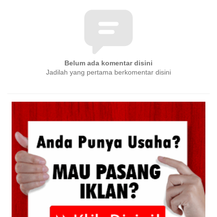
Belum ada komentar disini
Jadilah yang pertama berkomentar disini