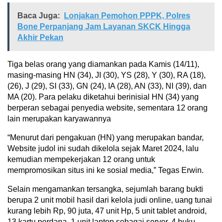
Baca Juga:
Lonjakan Pemohon PPPK, Polres
Bone Perpanjang Jam Layanan SKCK Hingga
Akhir Pekan
Tiga belas orang yang diamankan pada Kamis (14/11),
masing-masing HN (34), JI (30), YS (28), Y (30), RA (18),
(26), J (29), SI (33), GN (24), IA (28), AN (33), NI (39), dan
MA (20). Para pelaku diketahui berinisial HN (34) yang
berperan sebagai penyedia website, sementara 12 orang
lain merupakan karyawannya
“Menurut dari pengakuan (HN) yang merupakan bandar,
Website judol ini sudah dikelola sejak Maret 2024, lalu
kemudian mempekerjakan 12 orang untuk
mempromosikan situs ini ke sosial media,” Tegas Erwin.
Selain mengamankan tersangka, sejumlah barang bukti
berupa 2 unit mobil hasil dari kelola judi online, uang tunai
kurang lebih Rp, 90 juta, 47 unit Hp, 5 unit tablet android,
13 kartu perdana, 1 unit laptop sebagai server, 4 buku