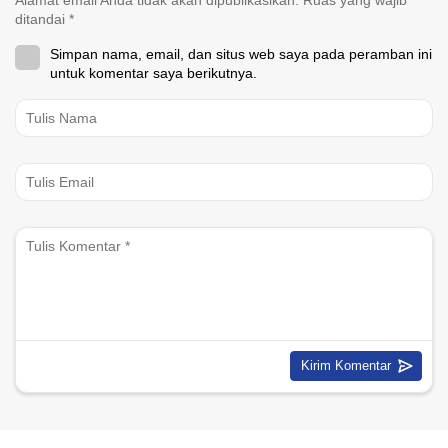
ditandai
*
Simpan nama, email, dan situs web saya pada peramban ini
untuk komentar saya berikutnya.