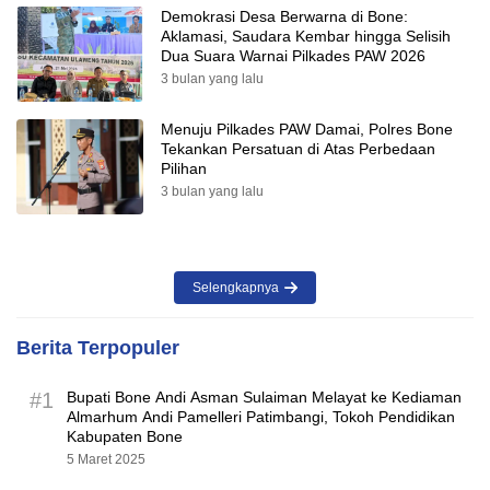
Demokrasi Desa Berwarna di Bone:
Aklamasi, Saudara Kembar hingga Selisih
Dua Suara Warnai Pilkades PAW 2026
3 bulan yang lalu
Menuju Pilkades PAW Damai, Polres Bone
Tekankan Persatuan di Atas Perbedaan
Pilihan
3 bulan yang lalu
Selengkapnya
Berita Terpopuler
#1
Bupati Bone Andi Asman Sulaiman Melayat ke Kediaman
Almarhum Andi Pamelleri Patimbangi, Tokoh Pendidikan
Kabupaten Bone
5 Maret 2025