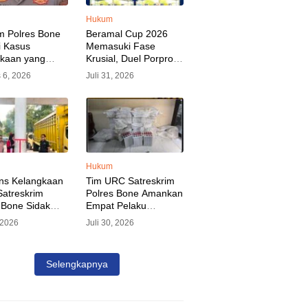
Hukum
m Polres Bone
Beramal Cup 2026
i Kasus
Memasuki Fase
akaan yang
Krusial, Duel Porprov
kan Oknum
Bone vs Trikora Wajo
 6, 2026
Juli 31, 2026
, Pelaku Sudah
Jadi Sorotan Malam
nkan
Ini
Hukum
ns Kelangkaan
Tim URC Satreskrim
atreskrim
Polres Bone Amankan
 Bone Sidak
Empat Pelaku
dan Pangkalan
Pencurian Aset PLN,
, 2026
Juli 30, 2026
KP Alvin Aji
Kerugian Ditaksir
Pengelola
Capai Rp 3 Milyar
gar Distribusi
Selengkapnya
epat Sasaran