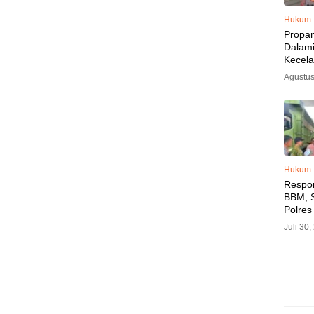
Hukum
Propa
Dalam
Kecel
Libat
Agustus
Polisi
Diama
Hukum
Respo
BBM, S
Polres
SPBU 
Juli 30
LPG, A
Imbau 
SPBU A
BBM T