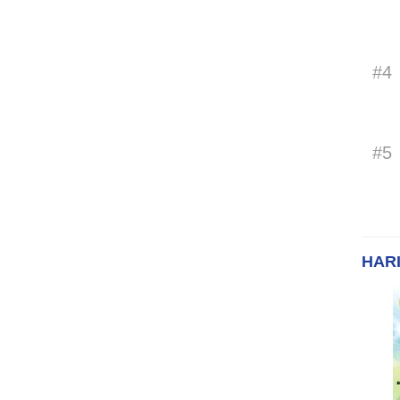
#4
#5
HARI