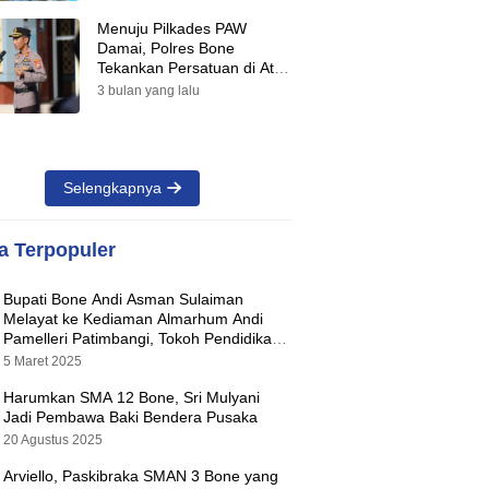
Menuju Pilkades PAW
Damai, Polres Bone
Tekankan Persatuan di Atas
Perbedaan Pilihan
3 bulan yang lalu
Selengkapnya
ta Terpopuler
Bupati Bone Andi Asman Sulaiman
Melayat ke Kediaman Almarhum Andi
Pamelleri Patimbangi, Tokoh Pendidikan
Kabupaten Bone
5 Maret 2025
Harumkan SMA 12 Bone, Sri Mulyani
Jadi Pembawa Baki Bendera Pusaka
20 Agustus 2025
Arviello, Paskibraka SMAN 3 Bone yang