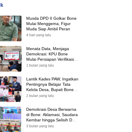
ik
Musda DPD II Golkar Bone
Mulai Menggema, Figur
Muda Siap Ambil Peran
4 hari yang lalu
Menata Data, Menjaga
Demokrasi: KPU Bone
Mulai Persiapan Verifikasi
Partai Politik Menuju Pemilu
1 bulan yang lalu
2029
Lantik Kades PAW, Ingatkan
Pentingnya Belajar Tata
Kelola Desa, Bupati Bone:
Tak Ada Lagi Kubu,
2 bulan yang lalu
Saatnya Bersatu Bangun
Desa
Demokrasi Desa Berwarna
di Bone: Aklamasi, Saudara
Kembar hingga Selisih Dua
Suara Warnai Pilkades PAW
3 bulan yang lalu
2026