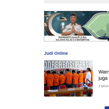
Judi Online
Warn
juga
2 tahun