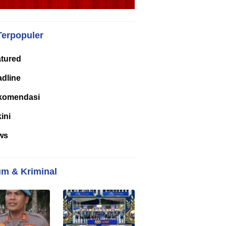
Terpopuler
tured
dline
komendasi
kini
ws
m & Kriminal