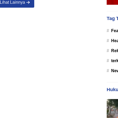
Lihat Lainnya
Tag 
#
Fea
#
Hea
#
Re
#
ter
#
Ne
Huku