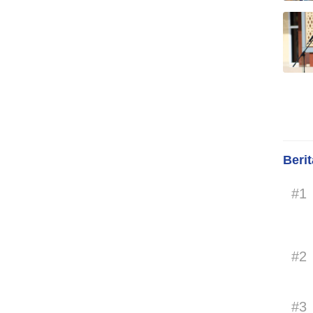
Beri
#1
#2
#3