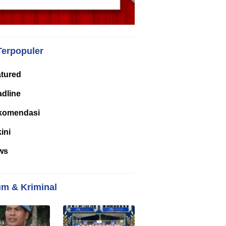
Terpopuler
tured
dline
komendasi
kini
ws
m & Kriminal