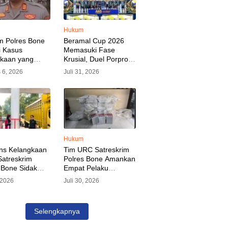
Hukum
m Polres Bone
Beramal Cup 2026
i Kasus
Memasuki Fase
akaan yang
Krusial, Duel Porprov
kan Oknum
Bone vs Trikora Wajo
 6, 2026
Juli 31, 2026
, Pelaku Sudah
Jadi Sorotan Malam
nkan
Ini
Hukum
ns Kelangkaan
Tim URC Satreskrim
atreskrim
Polres Bone Amankan
 Bone Sidak
Empat Pelaku
dan Pangkalan
Pencurian Aset PLN,
, 2026
Juli 30, 2026
KP Alvin Aji
Kerugian Ditaksir
Pengelola
Capai Rp 3 Milyar
gar Distribusi
Selengkapnya
epat Sasaran