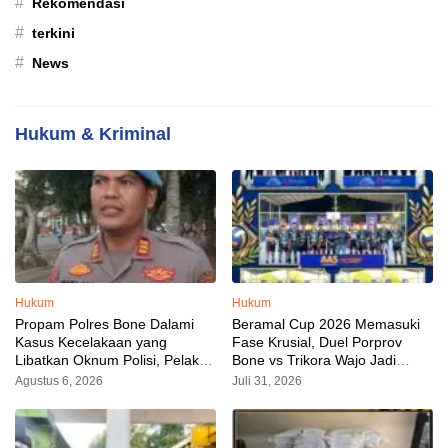
#
Rekomendasi
#
terkini
#
News
Hukum & Kriminal
Hukum
Hukum
Propam Polres Bone Dalami
Beramal Cup 2026 Memasuki
Kasus Kecelakaan yang
Fase Krusial, Duel Porprov
Libatkan Oknum Polisi, Pelaku
Bone vs Trikora Wajo Jadi
Sudah Diamankan
Sorotan Malam Ini
Agustus 6, 2026
Juli 31, 2026