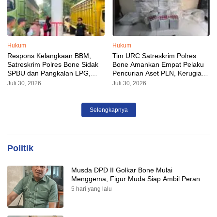
Hukum
Hukum
Respons Kelangkaan BBM,
Tim URC Satreskrim Polres
Satreskrim Polres Bone Sidak
Bone Amankan Empat Pelaku
SPBU dan Pangkalan LPG,
Pencurian Aset PLN, Kerugian
AKP Alvin Aji Imbau Pengelola
Ditaksir Capai Rp 3 Milyar
Juli 30, 2026
Juli 30, 2026
SPBU Agar Distribusi BBM
Tepat Sasaran
Selengkapnya
Politik
Musda DPD II Golkar Bone Mulai
Menggema, Figur Muda Siap Ambil Peran
5 hari yang lalu