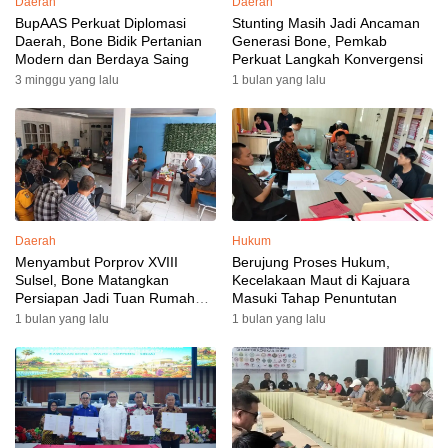
Daerah
Daerah
BupAAS Perkuat Diplomasi
Stunting Masih Jadi Ancaman
Daerah, Bone Bidik Pertanian
Generasi Bone, Pemkab
Modern dan Berdaya Saing
Perkuat Langkah Konvergensi
3 minggu yang lalu
1 bulan yang lalu
Daerah
Hukum
Menyambut Porprov XVIII
Berujung Proses Hukum,
Sulsel, Bone Matangkan
Kecelakaan Maut di Kajuara
Persiapan Jadi Tuan Rumah
Masuki Tahap Penuntutan
yang Berkesan: Wakil Bupati
1 bulan yang lalu
1 bulan yang lalu
Perkuat Koordinasi, Dispora
Targetkan Venue dan
Akomodasi Rampung