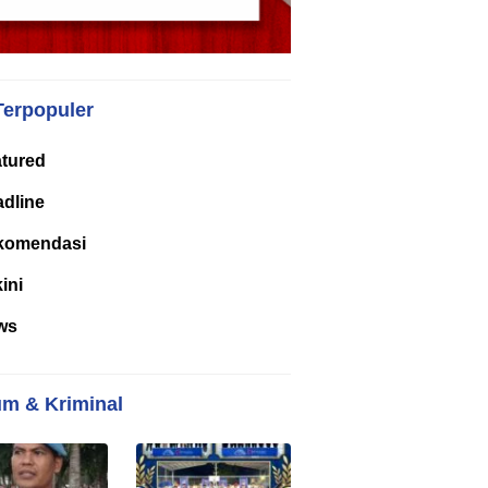
Terpopuler
tured
dline
komendasi
kini
ws
m & Kriminal