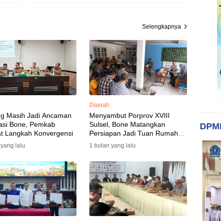
Selengkapnya
Daerah
ng Masih Jadi Ancaman
Menyambut Porprov XVIII
asi Bone, Pemkab
Sulsel, Bone Matangkan
DPM
t Langkah Konvergensi
Persiapan Jadi Tuan Rumah
yang Berkesan: Wakil Bupati
 yang lalu
1 bulan yang lalu
Perkuat Koordinasi, Dispora
Targetkan Venue dan
Akomodasi Rampung