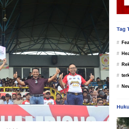
Tag 
#
Fea
#
Hea
#
Re
#
ter
#
Ne
Huku