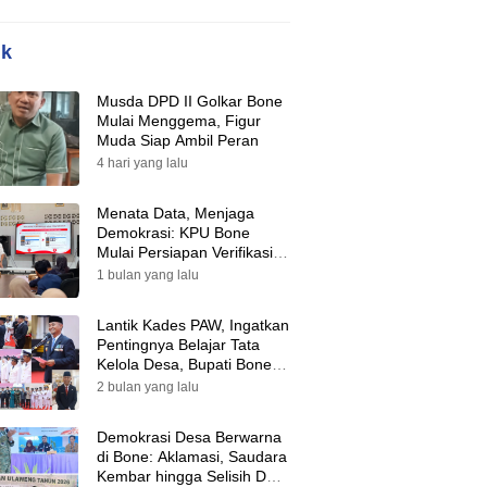
ik
Musda DPD II Golkar Bone
Mulai Menggema, Figur
Muda Siap Ambil Peran
4 hari yang lalu
Menata Data, Menjaga
Demokrasi: KPU Bone
Mulai Persiapan Verifikasi
Partai Politik Menuju Pemilu
1 bulan yang lalu
2029
Lantik Kades PAW, Ingatkan
Pentingnya Belajar Tata
Kelola Desa, Bupati Bone:
Tak Ada Lagi Kubu,
2 bulan yang lalu
Saatnya Bersatu Bangun
Desa
Demokrasi Desa Berwarna
di Bone: Aklamasi, Saudara
Kembar hingga Selisih Dua