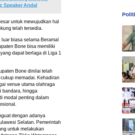
ic Speaker Andal
Polit
besar untuk mewujudkan hal
kung telah tersedia.
 luar biasa selama Beramal
aten Bone bisa memiliki
 yang dapat berlaga di Liga 1
paten Bone dinilai telah
ng cukup memadai. Kehadiran
gai venue utama olahraga
ui bandara, hingga
di modal penting dalam
sional.
enguat dengan adanya
ulawesi Selatan. Pemerintah
uang untuk melakukan