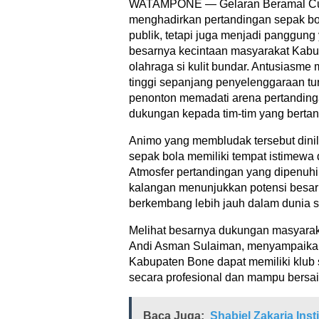
WATAMPONE — Gelaran Beramal Cup
menghadirkan pertandingan sepak bo
publik, tetapi juga menjadi panggun
besarnya kecintaan masyarakat Kabu
olahraga si kulit bundar. Antusiasme m
tinggi sepanjang penyelenggaraan t
penonton memadati arena pertandin
dukungan kepada tim-tim yang bertan
Animo yang membludak tersebut dini
sepak bola memiliki tempat istimewa 
Atmosfer pertandingan yang dipenuhi 
kalangan menunjukkan potensi besar 
berkembang lebih jauh dalam dunia s
Melihat besarnya dukungan masyaraka
Andi Asman Sulaiman, menyampaika
Kabupaten Bone dapat memiliki klub 
secara profesional dan mampu bersain
Baca Juga:
Shabiel Zakaria Ins