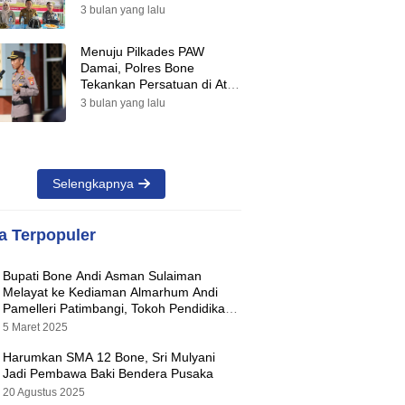
Suara Warnai Pilkades PAW
3 bulan yang lalu
2026
Menuju Pilkades PAW
Damai, Polres Bone
Tekankan Persatuan di Atas
Perbedaan Pilihan
3 bulan yang lalu
Selengkapnya
ta Terpopuler
Bupati Bone Andi Asman Sulaiman
Melayat ke Kediaman Almarhum Andi
Pamelleri Patimbangi, Tokoh Pendidikan
Kabupaten Bone
5 Maret 2025
Harumkan SMA 12 Bone, Sri Mulyani
Jadi Pembawa Baki Bendera Pusaka
20 Agustus 2025