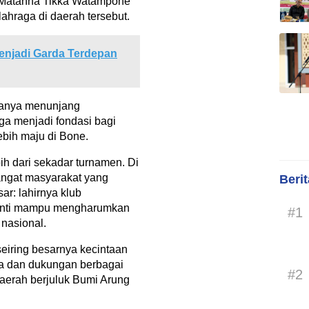
u Matanna Tikka Watampone
ahraga di daerah tersebut.
enjadi Garda Terdepan
 hanya menunjang
uga menjadi fondasi bagi
ebih maju di Bone.
h dari sekadar turnamen. Di
angat masyarakat yang
Beri
ar: lahirnya klub
nanti mampu mengharumkan
#1
 nasional.
eiring besarnya kecintaan
a dan dukungan berbagai
#2
aerah berjuluk Bumi Arung