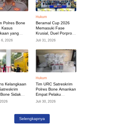
Hukum
m Polres Bone
Beramal Cup 2026
i Kasus
Memasuki Fase
akaan yang
Krusial, Duel Porprov
kan Oknum
Bone vs Trikora Wajo
 6, 2026
Juli 31, 2026
, Pelaku Sudah
Jadi Sorotan Malam
nkan
Ini
Hukum
ns Kelangkaan
Tim URC Satreskrim
atreskrim
Polres Bone Amankan
 Bone Sidak
Empat Pelaku
dan Pangkalan
Pencurian Aset PLN,
, 2026
Juli 30, 2026
KP Alvin Aji
Kerugian Ditaksir
Pengelola
Capai Rp 3 Milyar
gar Distribusi
Selengkapnya
epat Sasaran