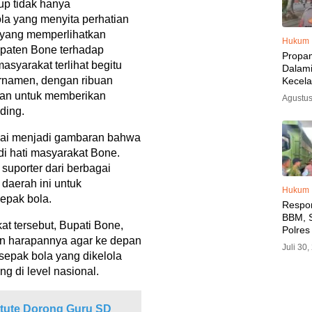
 tidak hanya
la yang menyita perhatian
g yang memperlihatkan
Hukum
paten Bone terhadap
Propa
asyarakat terlihat begitu
Dalam
urnamen, dengan ribuan
Kecel
Libat
gan untuk memberikan
Agustus
Polisi
ding.
Diama
lai menjadi gambaran bahwa
di hati masyarakat Bone.
suporter dari berbagai
daerah ini untuk
Hukum
epak bola.
Respo
BBM, S
t tersebut, Bupati Bone,
Polres
n harapannya agar ke depan
SPBU 
Juli 30
LPG, A
sepak bola yang dikelola
Imbau 
g di level nasional.
SPBU A
BBM T
titute Dorong Guru SD