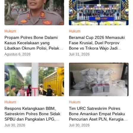
Hukum
Hukum
Propam Polres Bone Dalami
Beramal Cup 2026 Memasuki
Kasus Kecelakaan yang
Fase Krusial, Duel Porprov
Libatkan Oknum Polisi, Pelaku
Bone vs Trikora Wajo Jadi
Sudah Diamankan
Sorotan Malam Ini
Agustus 6, 2026
Juli 31, 2026
Hukum
Hukum
Respons Kelangkaan BBM,
Tim URC Satreskrim Polres
Satreskrim Polres Bone Sidak
Bone Amankan Empat Pelaku
SPBU dan Pangkalan LPG,
Pencurian Aset PLN, Kerugian
AKP Alvin Aji Imbau Pengelola
Ditaksir Capai Rp 3 Milyar
Juli 30, 2026
Juli 30, 2026
SPBU Agar Distribusi BBM