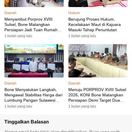
Daerah
Hukum
Menyambut Porprov XVIII
Berujung Proses Hukum,
Sulsel, Bone Matangkan
Kecelakaan Maut di Kajuara
Persiapan Jadi Tuan Rumah
Masuki Tahap Penuntutan
yang Berkesan: Wakil Bupati
1 bulan yang lalu
1 bulan yang lalu
Perkuat Koordinasi, Dispora
Targetkan Venue dan
Akomodasi Rampung
Daerah
Daerah
Bone Menyatukan Langkah,
Menuju PORPROV XVIII Sulsel
Mengawal Stabilitas Harga dari
2026, KONI Bone Matangkan
Lumbung Pangan Sulawesi
Persiapan Demi Target Dua
Selatan
Besar
1 bulan yang lalu
1 bulan yang lalu
Tinggalkan Balasan
Alamat email Anda tidak akan dipublikasikan.
Ruas yang wajib