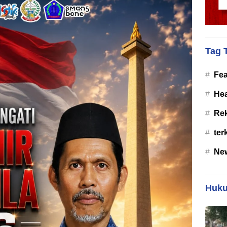
Tag 
#
Fea
#
Hea
#
Re
#
ter
#
Ne
Huku