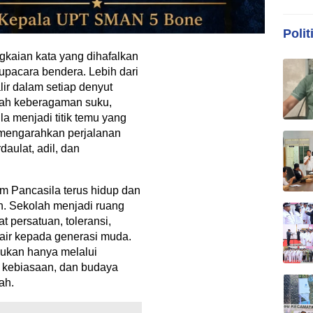
Polit
kaian kata yang dihafalkan
upacara bendera. Lebih dari
lir dalam setiap denyut
gah keberagaman suku,
a menjadi titik temu yang
mengarahkan perjalanan
ulat, adil, dan
am Pancasila terus hidup dan
n. Sekolah menjadi ruang
 persatuan, toleransi,
h air kepada generasi muda.
 bukan hanya melalui
n, kebiasaan, dan budaya
ah.