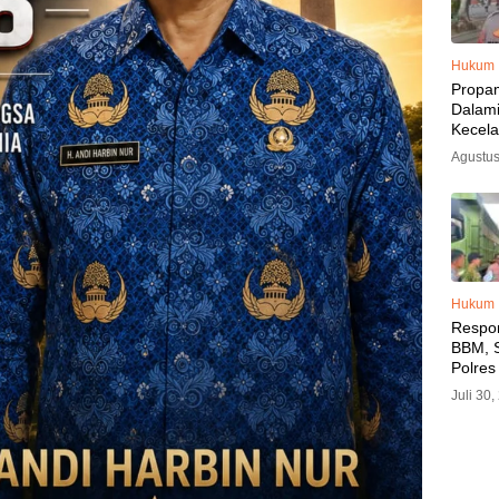
Hukum
Propa
Dalam
Kecel
Libat
Agustus
Polisi
Diama
Hukum
Respo
BBM, S
Polres
SPBU 
Juli 30
LPG, A
Imbau 
SPBU A
BBM T