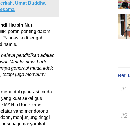
erkah, Umat Buddha
Sesama
Andi Harbin Nur
,
iki peran penting dalam
i Pancasila di tengah
dinamis.
 bahwa pendidikan adalah
awat. Melalui ilmu, budi
empa generasi muda tidak
l, tetapi juga membumi
Beri
#1
ni menuntut generasi muda
yang kuat sekaligus
T SMAN 5 Bone terus
belajar yang mendorong
#2
edaan, menjunjung tinggi
ribusi bagi masyarakat.