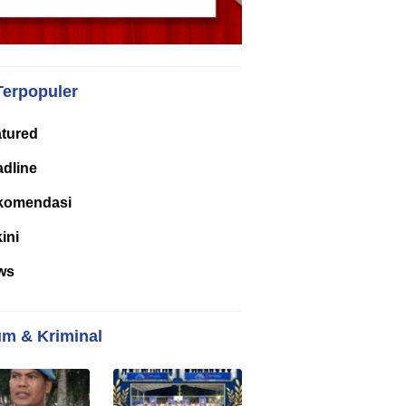
Terpopuler
tured
dline
komendasi
kini
ws
m & Kriminal