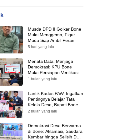
ik
Musda DPD II Golkar Bone
Mulai Menggema, Figur
Muda Siap Ambil Peran
5 hari yang lalu
Menata Data, Menjaga
Demokrasi: KPU Bone
Mulai Persiapan Verifikasi
Partai Politik Menuju Pemilu
1 bulan yang lalu
2029
Lantik Kades PAW, Ingatkan
Pentingnya Belajar Tata
Kelola Desa, Bupati Bone:
Tak Ada Lagi Kubu,
2 bulan yang lalu
Saatnya Bersatu Bangun
Desa
Demokrasi Desa Berwarna
di Bone: Aklamasi, Saudara
Kembar hingga Selisih Dua