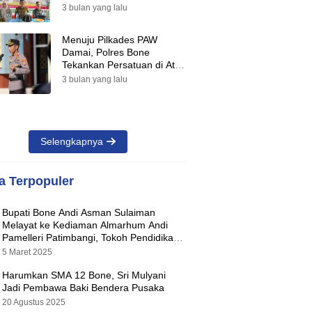
Suara Warnai Pilkades PAW
3 bulan yang lalu
2026
Menuju Pilkades PAW
Damai, Polres Bone
Tekankan Persatuan di Atas
Perbedaan Pilihan
3 bulan yang lalu
Selengkapnya
ta Terpopuler
Bupati Bone Andi Asman Sulaiman
Melayat ke Kediaman Almarhum Andi
Pamelleri Patimbangi, Tokoh Pendidikan
Kabupaten Bone
5 Maret 2025
Harumkan SMA 12 Bone, Sri Mulyani
Jadi Pembawa Baki Bendera Pusaka
20 Agustus 2025