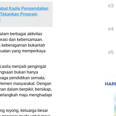
#3
abat Kadis Pengendalian
 Tekankan Program
t
#4
lam berbagai aktivitas
rasi dan kebersamaan.
a keberagaman bukanlah
ekuatan yang memperkaya
#5
casila menjadi pengingat
bangsaan bukan hanya
baga pendidikan semata,
HARI
 elemen masyarakat. Dengan
n dalam berpikir, bersikap,
s melangkah maju menghadapi
ng royong, keluarga besar