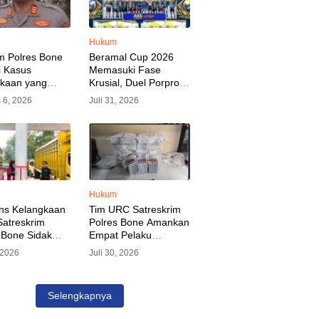
Hukum
m Polres Bone
Beramal Cup 2026
i Kasus
Memasuki Fase
akaan yang
Krusial, Duel Porprov
kan Oknum
Bone vs Trikora Wajo
 6, 2026
Juli 31, 2026
, Pelaku Sudah
Jadi Sorotan Malam
nkan
Ini
Hukum
ns Kelangkaan
Tim URC Satreskrim
atreskrim
Polres Bone Amankan
 Bone Sidak
Empat Pelaku
dan Pangkalan
Pencurian Aset PLN,
, 2026
Juli 30, 2026
KP Alvin Aji
Kerugian Ditaksir
Pengelola
Capai Rp 3 Milyar
gar Distribusi
Selengkapnya
epat Sasaran