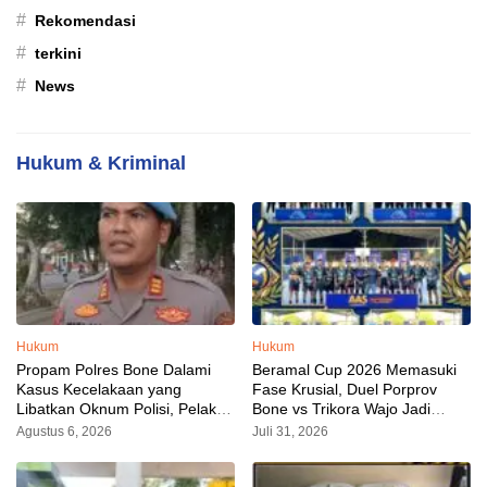
#
Rekomendasi
#
terkini
#
News
Hukum & Kriminal
Hukum
Hukum
Propam Polres Bone Dalami
Beramal Cup 2026 Memasuki
Kasus Kecelakaan yang
Fase Krusial, Duel Porprov
Libatkan Oknum Polisi, Pelaku
Bone vs Trikora Wajo Jadi
Sudah Diamankan
Sorotan Malam Ini
Agustus 6, 2026
Juli 31, 2026