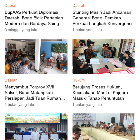
Daerah
Daerah
BupAAS Perkuat Diplomasi
Stunting Masih Jadi Ancaman
Daerah, Bone Bidik Pertanian
Generasi Bone, Pemkab
Modern dan Berdaya Saing
Perkuat Langkah Konvergensi
3 minggu yang lalu
1 bulan yang lalu
Daerah
Hukum
Menyambut Porprov XVIII
Berujung Proses Hukum,
Sulsel, Bone Matangkan
Kecelakaan Maut di Kajuara
Persiapan Jadi Tuan Rumah
Masuki Tahap Penuntutan
yang Berkesan: Wakil Bupati
1 bulan yang lalu
1 bulan yang lalu
Perkuat Koordinasi, Dispora
Targetkan Venue dan
Akomodasi Rampung