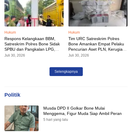
Hukum
Hukum
Respons Kelangkaan BBM,
Tim URC Satreskrim Polres
Satreskrim Polres Bone Sidak
Bone Amankan Empat Pelaku
SPBU dan Pangkalan LPG,
Pencurian Aset PLN, Kerugian
AKP Alvin Aji Imbau Pengelola
Ditaksir Capai Rp 3 Milyar
Juli 30, 2026
Juli 30, 2026
SPBU Agar Distribusi BBM
Tepat Sasaran
Selengkapnya
Politik
Musda DPD II Golkar Bone Mulai
Menggema, Figur Muda Siap Ambil Peran
5 hari yang lalu