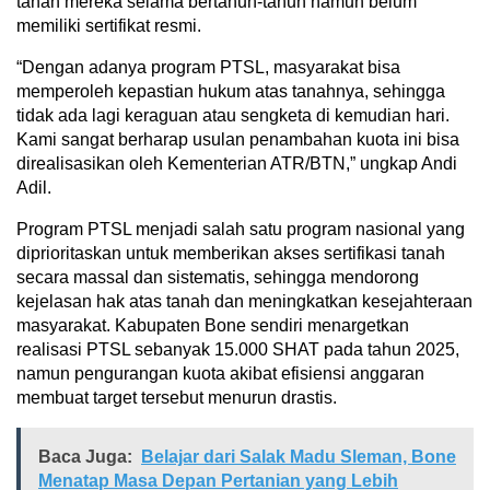
tanah mereka selama bertahun-tahun namun belum
memiliki sertifikat resmi.
“Dengan adanya program PTSL, masyarakat bisa
memperoleh kepastian hukum atas tanahnya, sehingga
tidak ada lagi keraguan atau sengketa di kemudian hari.
Kami sangat berharap usulan penambahan kuota ini bisa
direalisasikan oleh Kementerian ATR/BTN,” ungkap Andi
Adil.
Program PTSL menjadi salah satu program nasional yang
diprioritaskan untuk memberikan akses sertifikasi tanah
secara massal dan sistematis, sehingga mendorong
kejelasan hak atas tanah dan meningkatkan kesejahteraan
masyarakat. Kabupaten Bone sendiri menargetkan
realisasi PTSL sebanyak 15.000 SHAT pada tahun 2025,
namun pengurangan kuota akibat efisiensi anggaran
membuat target tersebut menurun drastis.
Baca Juga:
Belajar dari Salak Madu Sleman, Bone
Menatap Masa Depan Pertanian yang Lebih