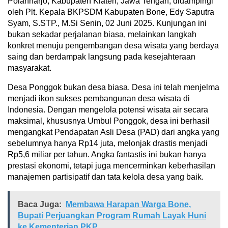
Polanharjo, Kabupaten Klaten, Jawa Tengah, didampingi
oleh Plt. Kepala BKPSDM Kabupaten Bone, Edy Saputra
Syam, S.STP., M.Si Senin, 02 Juni 2025. Kunjungan ini
bukan sekadar perjalanan biasa, melainkan langkah
konkret menuju pengembangan desa wisata yang berdaya
saing dan berdampak langsung pada kesejahteraan
masyarakat.
Desa Ponggok bukan desa biasa. Desa ini telah menjelma
menjadi ikon sukses pembangunan desa wisata di
Indonesia. Dengan mengelola potensi wisata air secara
maksimal, khususnya Umbul Ponggok, desa ini berhasil
mengangkat Pendapatan Asli Desa (PAD) dari angka yang
sebelumnya hanya Rp14 juta, melonjak drastis menjadi
Rp5,6 miliar per tahun. Angka fantastis ini bukan hanya
prestasi ekonomi, tetapi juga mencerminkan keberhasilan
manajemen partisipatif dan tata kelola desa yang baik.
Baca Juga:
Membawa Harapan Warga Bone,
Bupati Perjuangkan Program Rumah Layak Huni
ke Kementerian PKP