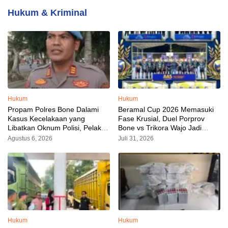
Hukum & Kriminal
Hukum
Hukum
Propam Polres Bone Dalami
Beramal Cup 2026 Memasuki
Kasus Kecelakaan yang
Fase Krusial, Duel Porprov
Libatkan Oknum Polisi, Pelaku
Bone vs Trikora Wajo Jadi
Sudah Diamankan
Sorotan Malam Ini
Agustus 6, 2026
Juli 31, 2026
Hukum
Hukum