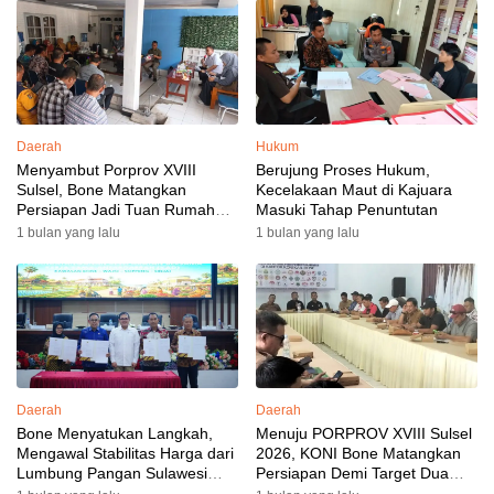
Daerah
Hukum
Menyambut Porprov XVIII
Berujung Proses Hukum,
Sulsel, Bone Matangkan
Kecelakaan Maut di Kajuara
Persiapan Jadi Tuan Rumah
Masuki Tahap Penuntutan
yang Berkesan: Wakil Bupati
1 bulan yang lalu
1 bulan yang lalu
Perkuat Koordinasi, Dispora
Targetkan Venue dan
Akomodasi Rampung
Daerah
Daerah
Bone Menyatukan Langkah,
Menuju PORPROV XVIII Sulsel
Mengawal Stabilitas Harga dari
2026, KONI Bone Matangkan
Lumbung Pangan Sulawesi
Persiapan Demi Target Dua
Selatan
Besar