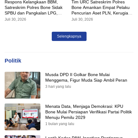
Respons Kelangkaan BBM,
Tim URC Satreskrim Polres
Satreskrim Polres Bone Sidak
Bone Amankan Empat Pelaku
SPBU dan Pangkalan LPG,
Pencurian Aset PLN, Kerugian
AKP Alvin Aji Imbau Pengelola
Ditaksir Capai Rp 3 Milyar
Juli 30, 2026
Juli 30, 2026
SPBU Agar Distribusi BBM
Tepat Sasaran
Selengkapnya
Politik
Musda DPD II Golkar Bone Mulai
Menggema, Figur Muda Siap Ambil Peran
3 hari yang lalu
Menata Data, Menjaga Demokrasi: KPU
Bone Mulai Persiapan Verifikasi Partai Politik
Menuju Pemilu 2029
1 bulan yang lalu