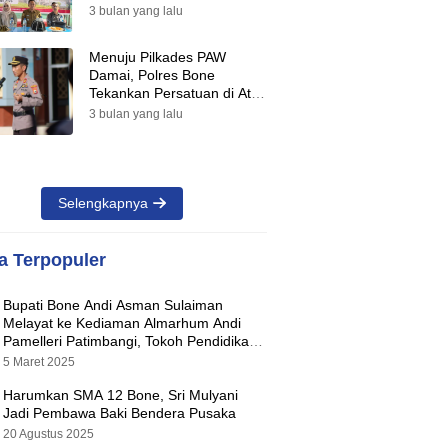
Suara Warnai Pilkades PAW
3 bulan yang lalu
2026
Menuju Pilkades PAW
Damai, Polres Bone
Tekankan Persatuan di Atas
Perbedaan Pilihan
3 bulan yang lalu
Selengkapnya
ta Terpopuler
Bupati Bone Andi Asman Sulaiman
Melayat ke Kediaman Almarhum Andi
Pamelleri Patimbangi, Tokoh Pendidikan
Kabupaten Bone
5 Maret 2025
Harumkan SMA 12 Bone, Sri Mulyani
Jadi Pembawa Baki Bendera Pusaka
20 Agustus 2025