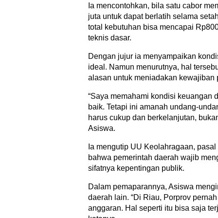
Ia mencontohkan, bila satu cabor m
juta untuk dapat berlatih selama set
total kebutuhan bisa mencapai Rp800
teknis dasar.
Dengan jujur ia menyampaikan kondi
ideal. Namun menurutnya, hal tersebu
alasan untuk meniadakan kewajiban 
“Saya memahami kondisi keuangan 
baik. Tetapi ini amanah undang-und
harus cukup dan berkelanjutan, bukan
Asiswa.
Ia mengutip UU Keolahragaan, pasal 
bahwa pemerintah daerah wajib meng
sifatnya kepentingan publik.
Dalam pemaparannya, Asiswa mengin
daerah lain. “Di Riau, Porprov pernah
anggaran. Hal seperti itu bisa saja ter