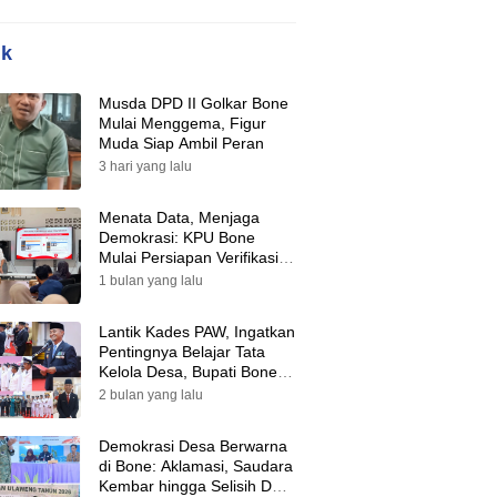
ik
Musda DPD II Golkar Bone
Mulai Menggema, Figur
Muda Siap Ambil Peran
3 hari yang lalu
Menata Data, Menjaga
Demokrasi: KPU Bone
Mulai Persiapan Verifikasi
Partai Politik Menuju Pemilu
1 bulan yang lalu
2029
Lantik Kades PAW, Ingatkan
Pentingnya Belajar Tata
Kelola Desa, Bupati Bone:
Tak Ada Lagi Kubu,
2 bulan yang lalu
Saatnya Bersatu Bangun
Desa
Demokrasi Desa Berwarna
di Bone: Aklamasi, Saudara
Kembar hingga Selisih Dua