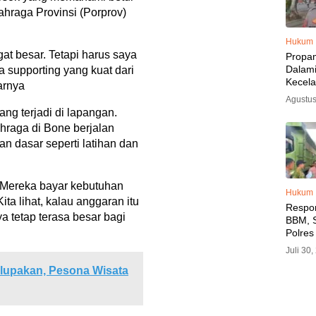
hraga Provinsi (Porprov)
Hukum
at besar. Tetapi harus saya
Propa
Dalam
a supporting yang kuat dari
Kecel
arnya
Libat
Agustus
Polisi
ng terjadi di lapangan.
Diama
ahraga di Bone berjalan
n dasar seperti latihan dan
. Mereka bayar kebutuhan
Hukum
ita lihat, kalau anggaran itu
Respo
a tetap terasa besar bagi
BBM, S
Polres
SPBU 
Juli 30
LPG, A
lupakan, Pesona Wisata
Imbau 
SPBU A
BBM T