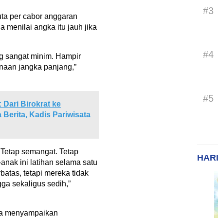
#3
uta per cabor anggaran
menilai angka itu jauh jika
#4
g sangat minim. Hampir
naan jangka panjang,”
#5
 Dari Birokrat ke
Berita, Kadis Pariwisata
h. Tetap semangat. Tetap
HARI
anak ini latihan selama satu
batas, tetapi mereka tidak
ga sekaligus sedih,”
wa menyampaikan