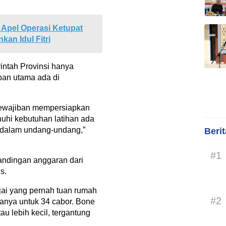
 Apel Operasi Ketupat
kan Idul Fitri
ntah Provinsi hanya
ban utama ada di
 Kewajiban mempersiapkan
uhi kebutuhan latihan ada
s dalam undang-undang,”
Beri
#1
ndingan anggaran dari
s.
jai yang pernah tuan rumah
#2
anya untuk 34 cabor. Bone
tau lebih kecil, tergantung