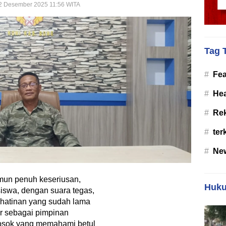
 2 Desember 2025 11:56 WITA
Tag 
#
Fea
#
Hea
#
Re
#
ter
#
Ne
un penuh keseriusan,
Huku
iswa, dengan suara tegas,
hatinan yang sudah lama
r sebagai pimpinan
 sosok yang memahami betul