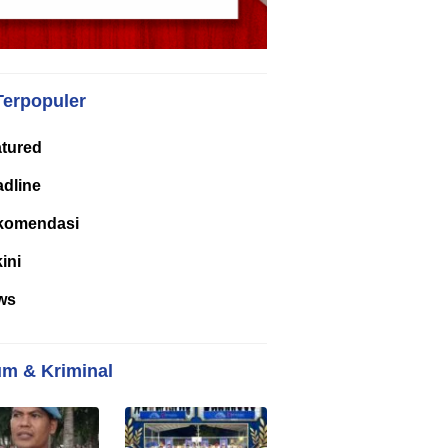
Terpopuler
tured
dline
komendasi
kini
ws
m & Kriminal