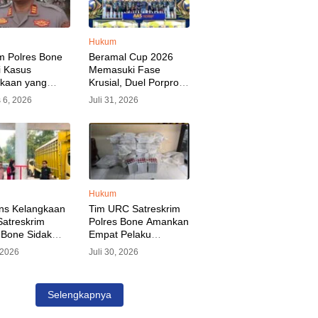
Hukum
m Polres Bone
Beramal Cup 2026
i Kasus
Memasuki Fase
akaan yang
Krusial, Duel Porprov
kan Oknum
Bone vs Trikora Wajo
 6, 2026
Juli 31, 2026
, Pelaku Sudah
Jadi Sorotan Malam
nkan
Ini
Hukum
ns Kelangkaan
Tim URC Satreskrim
atreskrim
Polres Bone Amankan
 Bone Sidak
Empat Pelaku
dan Pangkalan
Pencurian Aset PLN,
, 2026
Juli 30, 2026
KP Alvin Aji
Kerugian Ditaksir
Pengelola
Capai Rp 3 Milyar
gar Distribusi
Selengkapnya
epat Sasaran