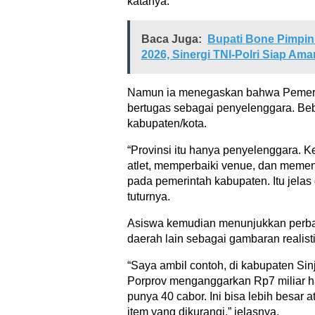
katanya.
Baca Juga:
Bupati Bone Pimpin
2026, Sinergi TNI-Polri Siap Aman
Namun ia menegaskan bahwa Pemeri
bertugas sebagai penyelenggara. Be
kabupaten/kota.
“Provinsi itu hanya penyelenggara.
atlet, memperbaiki venue, dan memen
pada pemerintah kabupaten. Itu jela
tuturnya.
Asiswa kemudian menunjukkan perba
daerah lain sebagai gambaran realisti
“Saya ambil contoh, di kabupaten Sin
Porprov menganggarkan Rp7 miliar h
punya 40 cabor. Ini bisa lebih besar a
item yang dikurangi,” jelasnya.