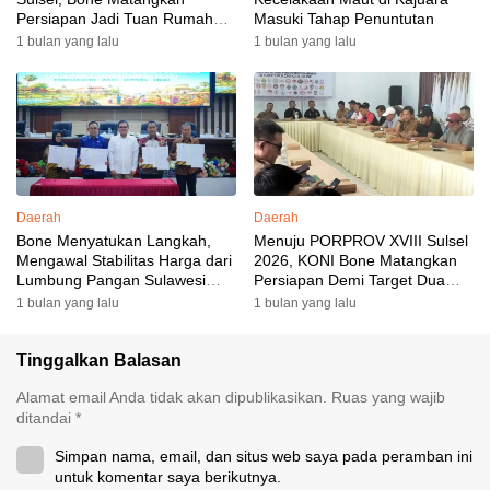
Persiapan Jadi Tuan Rumah
Masuki Tahap Penuntutan
yang Berkesan: Wakil Bupati
1 bulan yang lalu
1 bulan yang lalu
Perkuat Koordinasi, Dispora
Targetkan Venue dan
Akomodasi Rampung
Daerah
Daerah
Bone Menyatukan Langkah,
Menuju PORPROV XVIII Sulsel
Mengawal Stabilitas Harga dari
2026, KONI Bone Matangkan
Lumbung Pangan Sulawesi
Persiapan Demi Target Dua
Selatan
Besar
1 bulan yang lalu
1 bulan yang lalu
Tinggalkan Balasan
Alamat email Anda tidak akan dipublikasikan.
Ruas yang wajib
ditandai
*
Simpan nama, email, dan situs web saya pada peramban ini
untuk komentar saya berikutnya.