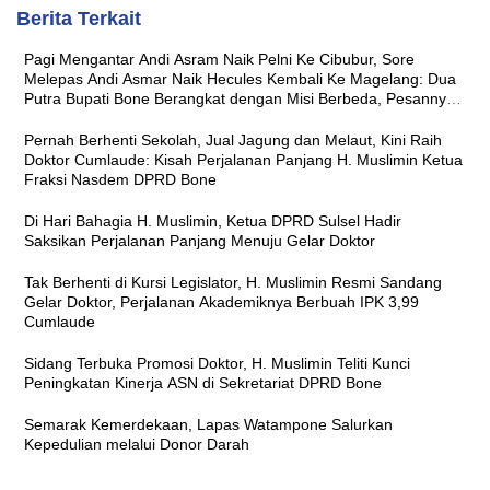
Berita Terkait
Pagi Mengantar Andi Asram Naik Pelni Ke Cibubur, Sore
Melepas Andi Asmar Naik Hecules Kembali Ke Magelang: Dua
Putra Bupati Bone Berangkat dengan Misi Berbeda, Pesannya
Sama ‘Jaga Nama Baik Daerah’
Pernah Berhenti Sekolah, Jual Jagung dan Melaut, Kini Raih
Doktor Cumlaude: Kisah Perjalanan Panjang H. Muslimin Ketua
Fraksi Nasdem DPRD Bone
Di Hari Bahagia H. Muslimin, Ketua DPRD Sulsel Hadir
Saksikan Perjalanan Panjang Menuju Gelar Doktor
Tak Berhenti di Kursi Legislator, H. Muslimin Resmi Sandang
Gelar Doktor, Perjalanan Akademiknya Berbuah IPK 3,99
Cumlaude
Sidang Terbuka Promosi Doktor, H. Muslimin Teliti Kunci
Peningkatan Kinerja ASN di Sekretariat DPRD Bone
Semarak Kemerdekaan, Lapas Watampone Salurkan
Kepedulian melalui Donor Darah