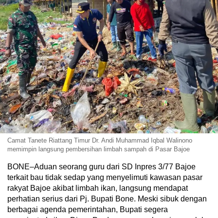
Camat Tanete Riattang Timur Dr. Andi Muhammad Iqbal Walinono
memimpin langsung pembersihan limbah sampah di Pasar Bajoe
BONE–Aduan seorang guru dari SD Inpres 3/77 Bajoe
terkait bau tidak sedap yang menyelimuti kawasan pasar
rakyat Bajoe akibat limbah ikan, langsung mendapat
perhatian serius dari Pj. Bupati Bone. Meski sibuk dengan
berbagai agenda pemerintahan, Bupati segera