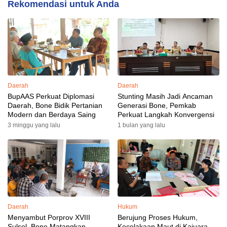
Rekomendasi untuk Anda
Daerah
Daerah
BupAAS Perkuat Diplomasi
Stunting Masih Jadi Ancaman
Daerah, Bone Bidik Pertanian
Generasi Bone, Pemkab
Modern dan Berdaya Saing
Perkuat Langkah Konvergensi
3 minggu yang lalu
1 bulan yang lalu
Daerah
Hukum
Menyambut Porprov XVIII
Berujung Proses Hukum,
Sulsel, Bone Matangkan
Kecelakaan Maut di Kajuara