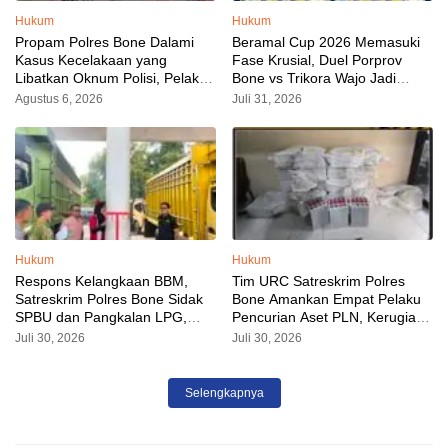
Hukum
Hukum
Propam Polres Bone Dalami
Beramal Cup 2026 Memasuki
Kasus Kecelakaan yang
Fase Krusial, Duel Porprov
Libatkan Oknum Polisi, Pelaku
Bone vs Trikora Wajo Jadi
Sudah Diamankan
Sorotan Malam Ini
Agustus 6, 2026
Juli 31, 2026
Hukum
Hukum
Respons Kelangkaan BBM,
Tim URC Satreskrim Polres
Satreskrim Polres Bone Sidak
Bone Amankan Empat Pelaku
SPBU dan Pangkalan LPG,
Pencurian Aset PLN, Kerugian
AKP Alvin Aji Imbau Pengelola
Ditaksir Capai Rp 3 Milyar
Juli 30, 2026
Juli 30, 2026
SPBU Agar Distribusi BBM
Tepat Sasaran
Selengkapnya