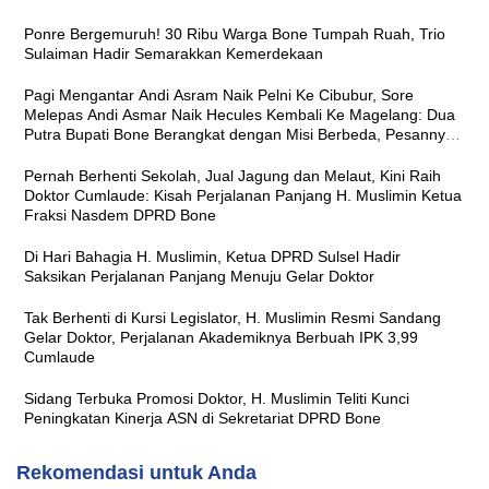
Ponre Bergemuruh! 30 Ribu Warga Bone Tumpah Ruah, Trio
Sulaiman Hadir Semarakkan Kemerdekaan
Pagi Mengantar Andi Asram Naik Pelni Ke Cibubur, Sore
Melepas Andi Asmar Naik Hecules Kembali Ke Magelang: Dua
Putra Bupati Bone Berangkat dengan Misi Berbeda, Pesannya
Sama ‘Jaga Nama Baik Daerah’
Pernah Berhenti Sekolah, Jual Jagung dan Melaut, Kini Raih
Doktor Cumlaude: Kisah Perjalanan Panjang H. Muslimin Ketua
Fraksi Nasdem DPRD Bone
Di Hari Bahagia H. Muslimin, Ketua DPRD Sulsel Hadir
Saksikan Perjalanan Panjang Menuju Gelar Doktor
Tak Berhenti di Kursi Legislator, H. Muslimin Resmi Sandang
Gelar Doktor, Perjalanan Akademiknya Berbuah IPK 3,99
Cumlaude
Sidang Terbuka Promosi Doktor, H. Muslimin Teliti Kunci
Peningkatan Kinerja ASN di Sekretariat DPRD Bone
Rekomendasi untuk Anda