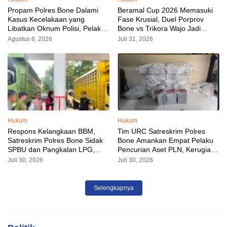
Propam Polres Bone Dalami
Beramal Cup 2026 Memasuki
Kasus Kecelakaan yang
Fase Krusial, Duel Porprov
Libatkan Oknum Polisi, Pelaku
Bone vs Trikora Wajo Jadi
Sudah Diamankan
Sorotan Malam Ini
Agustus 6, 2026
Juli 31, 2026
Hukum
Hukum
Respons Kelangkaan BBM,
Tim URC Satreskrim Polres
Satreskrim Polres Bone Sidak
Bone Amankan Empat Pelaku
SPBU dan Pangkalan LPG,
Pencurian Aset PLN, Kerugian
AKP Alvin Aji Imbau Pengelola
Ditaksir Capai Rp 3 Milyar
Juli 30, 2026
Juli 30, 2026
SPBU Agar Distribusi BBM
Tepat Sasaran
Selengkapnya