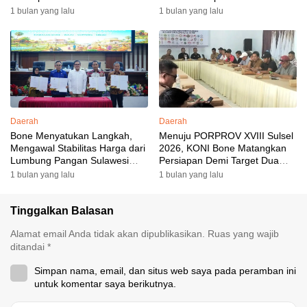
yang Berkesan: Wakil Bupati
1 bulan yang lalu
1 bulan yang lalu
Perkuat Koordinasi, Dispora
Targetkan Venue dan
Akomodasi Rampung
Daerah
Daerah
Bone Menyatukan Langkah,
Menuju PORPROV XVIII Sulsel
Mengawal Stabilitas Harga dari
2026, KONI Bone Matangkan
Lumbung Pangan Sulawesi
Persiapan Demi Target Dua
Selatan
Besar
1 bulan yang lalu
1 bulan yang lalu
Tinggalkan Balasan
Alamat email Anda tidak akan dipublikasikan.
Ruas yang wajib
ditandai
*
Simpan nama, email, dan situs web saya pada peramban ini
untuk komentar saya berikutnya.