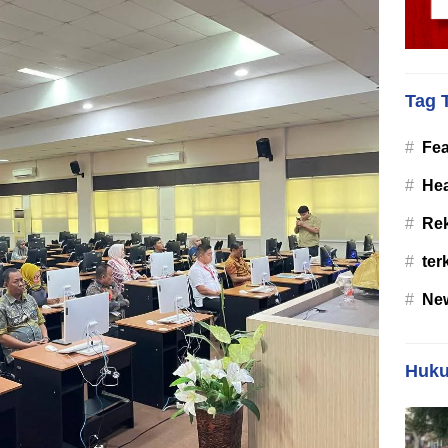
Tag 
#
Fea
#
Hea
#
Re
#
ter
#
Ne
Huku