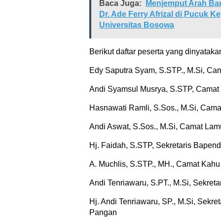
Baca Juga:
Menjemput Arah Baru
Dr. Ade Ferry Afrizal di Pucuk 
Universitas Bosowa
Berikut daftar peserta yang dinyatakan
Edy Saputra Syam, S.STP., M.Si, Ca
Andi Syamsul Musrya, S.STP, Camat
Hasnawati Ramli, S.Sos., M.Si, Camat
Andi Aswat, S.Sos., M.Si, Camat Lam
Hj. Faidah, S.STP, Sekretaris Bapen
A. Muchlis, S.STP., MH., Camat Kahu
Andi Tenriawaru, S.PT., M.Si, Sekre
Hj. Andi Tenriawaru, SP., M.Si, Sekr
Pangan