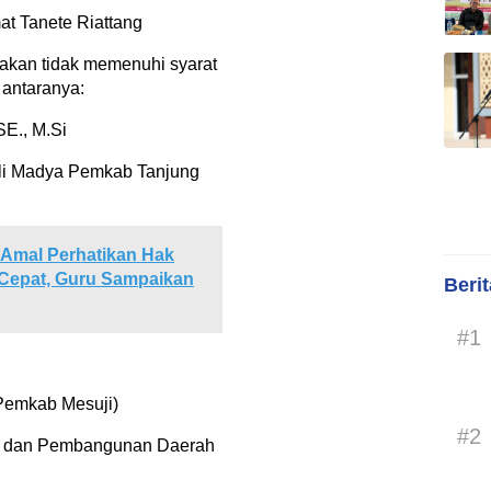
at Tanete Riattang
akan tidak memenuhi syarat
i antaranya:
E., M.Si
hli Madya Pemkab Tanjung
Amal Perhatikan Hak
h Cepat, Guru Sampaikan
Beri
#1
Pemkab Mesuji)
#2
a dan Pembangunan Daerah