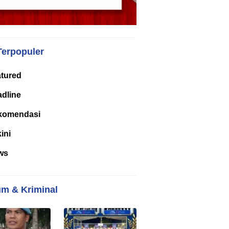
Terpopuler
tured
dline
komendasi
kini
ws
m & Kriminal