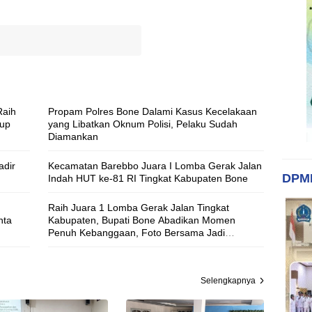
Raih
Propam Polres Bone Dalami Kasus Kecelakaan
Cup
yang Libatkan Oknum Polisi, Pelaku Sudah
Diamankan
adir
Kecamatan Barebbo Juara I Lomba Gerak Jalan
DPM
Indah HUT ke-81 RI Tingkat Kabupaten Bone
Raih Juara 1 Lomba Gerak Jalan Tingkat
nta
Kabupaten, Bupati Bone Abadikan Momen
Penuh Kebanggaan, Foto Bersama Jadi
Penutup Manis Perjuangan Siswa SD Inpres
12/79 Macanang
Selengkapnya