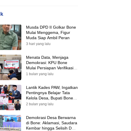
ik
Musda DPD II Golkar Bone
Mulai Menggema, Figur
Muda Siap Ambil Peran
3 hari yang lalu
Menata Data, Menjaga
Demokrasi: KPU Bone
Mulai Persiapan Verifikasi
Partai Politik Menuju Pemilu
1 bulan yang lalu
2029
Lantik Kades PAW, Ingatkan
Pentingnya Belajar Tata
Kelola Desa, Bupati Bone:
Tak Ada Lagi Kubu,
2 bulan yang lalu
Saatnya Bersatu Bangun
Desa
Demokrasi Desa Berwarna
di Bone: Aklamasi, Saudara
Kembar hingga Selisih Dua