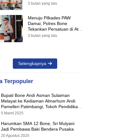
Suara Warnai Pilkades PAW
3 bulan yang lalu
2026
Menuju Pilkades PAW
Damai, Polres Bone
Tekankan Persatuan di Atas
Perbedaan Pilihan
3 bulan yang lalu
Selengkapnya
ta Terpopuler
Bupati Bone Andi Asman Sulaiman
Melayat ke Kediaman Almarhum Andi
Pamelleri Patimbangi, Tokoh Pendidikan
Kabupaten Bone
5 Maret 2025
Harumkan SMA 12 Bone, Sri Mulyani
Jadi Pembawa Baki Bendera Pusaka
20 Agustus 2025