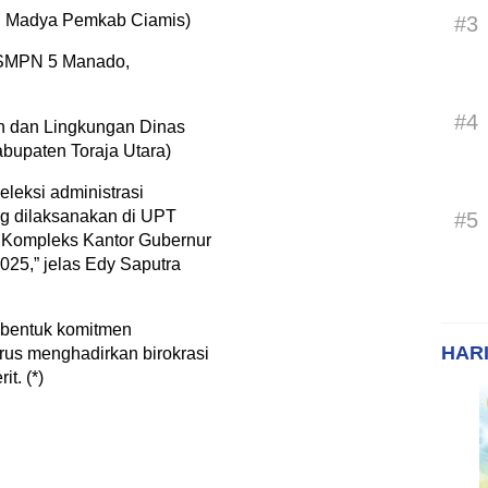
li Madya Pemkab Ciamis)
#3
 SMPN 5 Manado,
#4
an dan Lingkungan Dinas
upaten Toraja Utara)
eleksi administrasi
ng dilaksanakan di UPT
#5
 Kompleks Kantor Gubernur
025,” jelas Edy Saputra
u bentuk komitmen
HARI
rus menghadirkan birokrasi
t. (*)