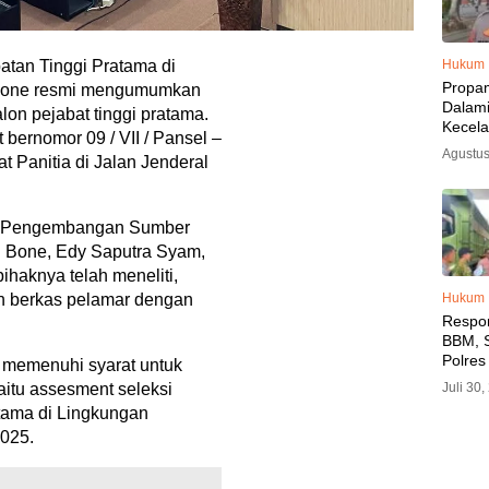
Hukum
atan Tinggi Pratama di
Propa
 Bone resmi mengumumkan
Dalam
alon pejabat tinggi pratama.
Kecel
bernomor 09 / VII / Pansel –
Libat
Agustus
at Panitia di Jalan Jenderal
Polisi
Diama
n Pengembangan Sumber
Bone, Edy Saputra Syam,
haknya telah meneliti,
Hukum
uh berkas pelamar dengan
Respo
BBM, S
Polres
 memenuhi syarat untuk
SPBU 
Juli 30
aitu assesment seleksi
LPG, A
tama di Lingkungan
Imbau 
025.
SPBU A
BBM T