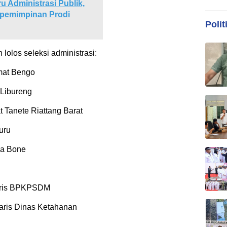
 Administrasi Publik,
Kepemimpinan Prodi
Polit
 lolos seleksi administrasi:
mat Bengo
 Libureng
 Tanete Riattang Barat
uru
da Bone
taris BPKPSDM
etaris Dinas Ketahanan