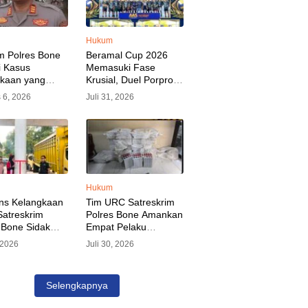
Hukum
m Polres Bone
Beramal Cup 2026
i Kasus
Memasuki Fase
akaan yang
Krusial, Duel Porprov
kan Oknum
Bone vs Trikora Wajo
 6, 2026
Juli 31, 2026
, Pelaku Sudah
Jadi Sorotan Malam
nkan
Ini
Hukum
ns Kelangkaan
Tim URC Satreskrim
atreskrim
Polres Bone Amankan
 Bone Sidak
Empat Pelaku
dan Pangkalan
Pencurian Aset PLN,
, 2026
Juli 30, 2026
KP Alvin Aji
Kerugian Ditaksir
Pengelola
Capai Rp 3 Milyar
gar Distribusi
Selengkapnya
epat Sasaran