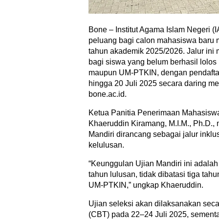
Bone – Institut Agama Islam Negeri 
peluang bagi calon mahasiswa baru me
tahun akademik 2025/2026. Jalur ini 
bagi siswa yang belum berhasil lolo
maupun UM-PTKIN, dengan pendaftar
hingga 20 Juli 2025 secara daring me
bone.ac.id.
Ketua Panitia Penerimaan Mahasiswa
Khaeruddin Kiramang, M.I.M., Ph.D.
Mandiri dirancang sebagai jalur inklu
kelulusan.
“Keunggulan Ujian Mandiri ini adalah
tahun lulusan, tidak dibatasi tiga tah
UM-PTKIN,” ungkap Khaeruddin.
Ujian seleksi akan dilaksanakan sec
(CBT) pada 22–24 Juli 2025, sement