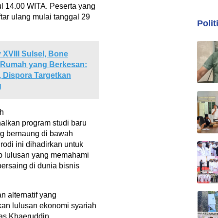
ul 14.00 WITA. Peserta yang
tar ulang mulai tanggal 29
Polit
XVIII Sulsel, Bone
n Rumah yang Berkesan:
, Dispora Targetkan
g
ah
alkan program studi baru
ng bernaung di bawah
odi ini dihadirkan untuk
p lulusan yang memahami
rsaing di dunia bisnis
n alternatif yang
an lulusan ekonomi syariah
las Khaeruddin.