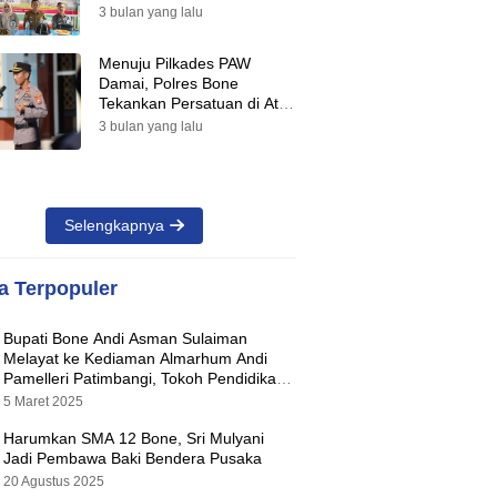
Suara Warnai Pilkades PAW
3 bulan yang lalu
2026
Menuju Pilkades PAW
Damai, Polres Bone
Tekankan Persatuan di Atas
Perbedaan Pilihan
3 bulan yang lalu
Selengkapnya
ta Terpopuler
Bupati Bone Andi Asman Sulaiman
Melayat ke Kediaman Almarhum Andi
Pamelleri Patimbangi, Tokoh Pendidikan
Kabupaten Bone
5 Maret 2025
Harumkan SMA 12 Bone, Sri Mulyani
Jadi Pembawa Baki Bendera Pusaka
20 Agustus 2025