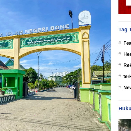
Tag 
#
Fea
#
Hea
#
Re
#
ter
#
Ne
Huku