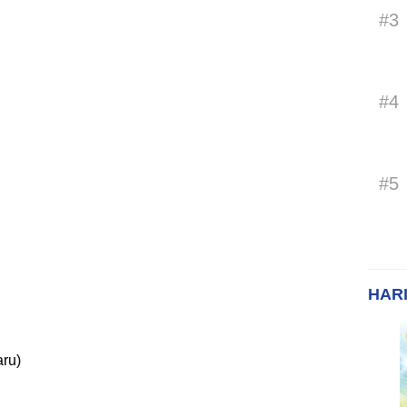
#3
#4
#5
HARI
aru)