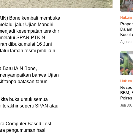
Hukum
(IAIN) Bone kembali membuka
Propa
lalui jalur Ujian Mandiri
Dalam
menjadi kesempatan terakhir
Kecel
s melalui SPAN-PTKIN
Libat
Agustus
an dibuka mulai 16 Juni
Polisi
Diama
lalui laman resmi pmb.iain-
 Baru IAIN Bone,
, menyampaikan bahwa Ujian
Hukum
sif tanpa batasan tahun
Respo
BBM, S
Polres
 kita buka untuk semua
SPBU 
Juli 30
un terakhir seperti SPAN atau
LPG, A
Imbau 
SPBU A
ara Computer Based Test
BBM T
ara pengumuman hasil