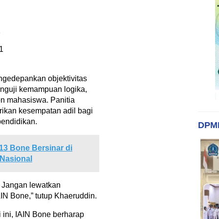
1
1
ngedepankan objektivitas
enguji kemampuan logika,
n mahasiswa. Panitia
ikan kesempatan adil bagi
pendidikan.
DPM
3 Bone Bersinar di
 Nasional
a. Jangan lewatkan
IN Bone,” tutup Khaeruddin.
 ini, IAIN Bone berharap