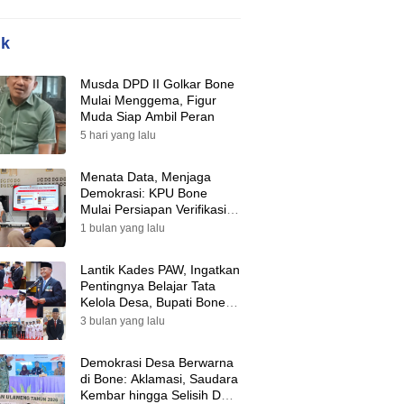
ik
Musda DPD II Golkar Bone
Mulai Menggema, Figur
Muda Siap Ambil Peran
5 hari yang lalu
Menata Data, Menjaga
Demokrasi: KPU Bone
Mulai Persiapan Verifikasi
Partai Politik Menuju Pemilu
1 bulan yang lalu
2029
Lantik Kades PAW, Ingatkan
Pentingnya Belajar Tata
Kelola Desa, Bupati Bone:
Tak Ada Lagi Kubu,
3 bulan yang lalu
Saatnya Bersatu Bangun
Desa
Demokrasi Desa Berwarna
di Bone: Aklamasi, Saudara
Kembar hingga Selisih Dua