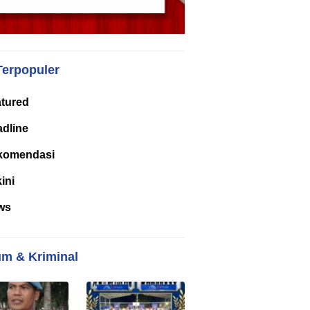
Terpopuler
tured
dline
komendasi
kini
ws
m & Kriminal