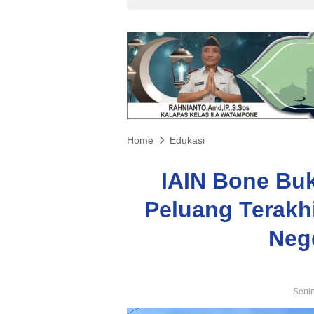
Home
Edukasi
IAIN Bone Buk
Peluang Terakh
Nege
Senin