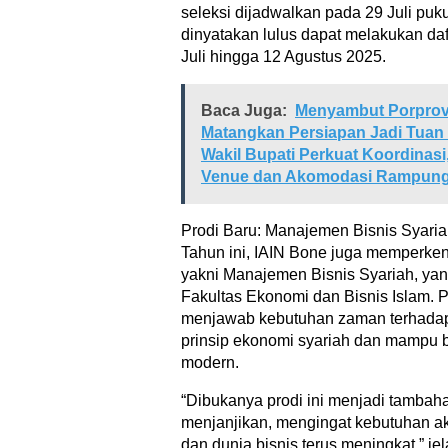
seleksi dijadwalkan pada 29 Juli puk
dinyatakan lulus dapat melakukan daf
Juli hingga 12 Agustus 2025.
Baca Juga:
Menyambut Porprov 
Matangkan Persiapan Jadi Tua
Wakil Bupati Perkuat Koordinasi
Venue dan Akomodasi Rampun
Prodi Baru: Manajemen Bisnis Syari
Tahun ini, IAIN Bone juga memperken
yakni Manajemen Bisnis Syariah, ya
Fakultas Ekonomi dan Bisnis Islam. Pr
menjawab kebutuhan zaman terhada
prinsip ekonomi syariah dan mampu be
modern.
“Dibukanya prodi ini menjadi tambaha
menjanjikan, mengingat kebutuhan ak
dan dunia bisnis terus meningkat,” je