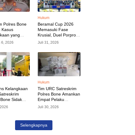
Hukum
m Polres Bone
Beramal Cup 2026
i Kasus
Memasuki Fase
akaan yang
Krusial, Duel Porprov
kan Oknum
Bone vs Trikora Wajo
 6, 2026
Juli 31, 2026
, Pelaku Sudah
Jadi Sorotan Malam
nkan
Ini
Hukum
ns Kelangkaan
Tim URC Satreskrim
atreskrim
Polres Bone Amankan
 Bone Sidak
Empat Pelaku
dan Pangkalan
Pencurian Aset PLN,
, 2026
Juli 30, 2026
KP Alvin Aji
Kerugian Ditaksir
Pengelola
Capai Rp 3 Milyar
gar Distribusi
Selengkapnya
epat Sasaran