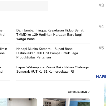
#3
#4
ne:
Dari Jamban hingga Kesadaran Hidup Sehat,
h di
TMMD ke-129 Hadirkan Harapan Baru bagi
Warga Bone
#5
limin
Hadapi Musim Kemarau, Bupati Bone
one
Distribusikan 700 Unit Pompa untuk Jaga
Produktivitas Pertanian
e
Lapas Watampone Resmi Buka Pekan Olahraga
di
Semarak HUT Ke-81 Kemerdekaan RI
HARI
Selengkapnya