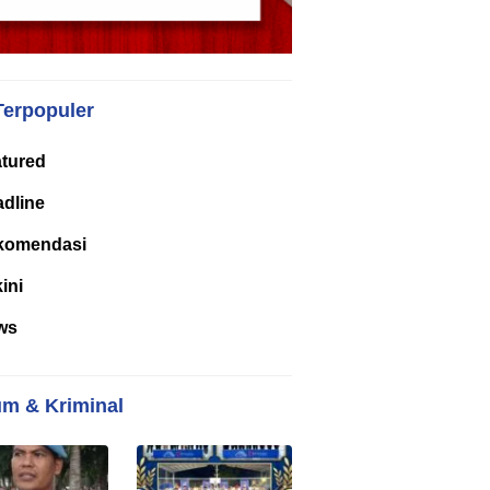
Terpopuler
tured
dline
komendasi
kini
ws
m & Kriminal