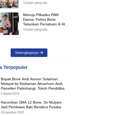
Suara Warnai Pilkades PAW
3 bulan yang lalu
2026
Menuju Pilkades PAW
Damai, Polres Bone
Tekankan Persatuan di Atas
Perbedaan Pilihan
3 bulan yang lalu
Selengkapnya
ta Terpopuler
Bupati Bone Andi Asman Sulaiman
Melayat ke Kediaman Almarhum Andi
Pamelleri Patimbangi, Tokoh Pendidikan
Kabupaten Bone
5 Maret 2025
Harumkan SMA 12 Bone, Sri Mulyani
Jadi Pembawa Baki Bendera Pusaka
20 Agustus 2025