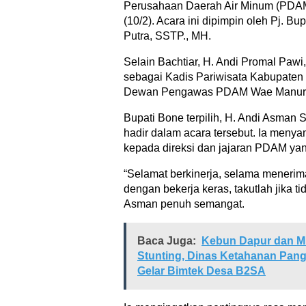
Perusahaan Daerah Air Minum (PDA
(10/2). Acara ini dipimpin oleh Pj. B
Putra, SSTP., MH.
Selain Bachtiar, H. Andi Promal Pawi
sebagai Kadis Pariwisata Kabupaten B
Dewan Pengawas PDAM Wae Manur
Bupati Bone terpilih, H. Andi Asman 
hadir dalam acara tersebut. Ia meny
kepada direksi dan jajaran PDAM yang
“Selamat berkinerja, selama menerima
dengan bekerja keras, takutlah jika t
Asman penuh semangat.
Baca Juga:
Kebun Dapur dan M
Stunting, Dinas Ketahanan Pan
Gelar Bimtek Desa B2SA