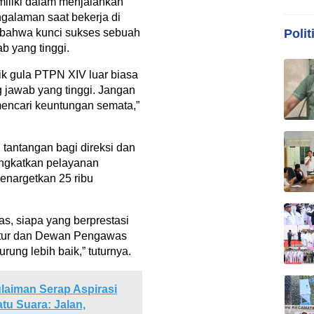
miliki dalam menjalankan
galaman saat bekerja di
Polit
bahwa kunci sukses sebuah
b yang tinggi.
ik gula PTPN XIV luar biasa
 jawab yang tinggi. Jangan
mencari keuntungan semata,”
 tantangan bagi direksi dan
gkatkan pelayanan
enargetkan 25 ribu
las, siapa yang berprestasi
ektur dan Dewan Pengawas
g lebih baik,” tuturnya.
laiman Serap Aspirasi
u Suara: Jalan,