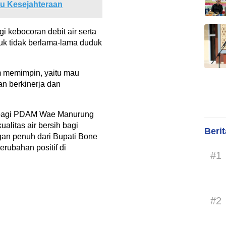
tu Kesejahteraan
i kebocoran debit air serta
uk tidak berlama-lama duduk
m memimpin, yaitu mau
an berkinerja dan
u bagi PDAM Wae Manurung
litas air bersih bagi
Beri
an penuh dari Bupati Bone
rubahan positif di
#1
#2