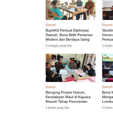
Daerah
Daerah
BupAAS Perkuat Diplomasi
Stunti
Daerah, Bone Bidik Pertanian
Gener
Modern dan Berdaya Saing
Perkua
3 minggu yang lalu
1 bulan
Hukum
Daerah
Berujung Proses Hukum,
Bone 
Kecelakaan Maut di Kajuara
Mengaw
Masuki Tahap Penuntutan
Lumbu
Selata
1 bulan yang lalu
1 bulan