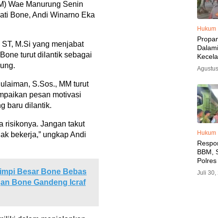
M) Wae Manurung Senin
upati Bone, Andi Winarno Eka
Hukum
Propa
, ST, M.Si yang menjabat
Dalam
one turut dilantik sebagai
Kecel
Libat
ung.
Agustus
Polisi
Diama
Sulaiman, S.Sos., MM turut
ampaikan pesan motivasi
 baru dilantik.
 risikonya. Jangan takut
Hukum
idak bekerja,” ungkap Andi
Respo
BBM, S
Polres
SPBU 
impi Besar Bone Bebas
Juli 30
LPG, A
gan Bone Gandeng Icraf
Imbau 
SPBU A
BBM T