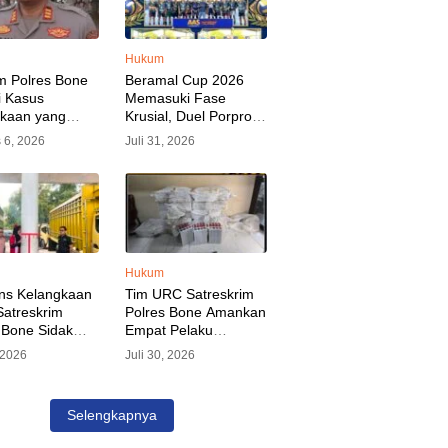
Hukum
m Polres Bone
Beramal Cup 2026
i Kasus
Memasuki Fase
akaan yang
Krusial, Duel Porprov
kan Oknum
Bone vs Trikora Wajo
 6, 2026
Juli 31, 2026
, Pelaku Sudah
Jadi Sorotan Malam
nkan
Ini
Hukum
ns Kelangkaan
Tim URC Satreskrim
atreskrim
Polres Bone Amankan
 Bone Sidak
Empat Pelaku
dan Pangkalan
Pencurian Aset PLN,
, 2026
Juli 30, 2026
KP Alvin Aji
Kerugian Ditaksir
Pengelola
Capai Rp 3 Milyar
gar Distribusi
Selengkapnya
epat Sasaran