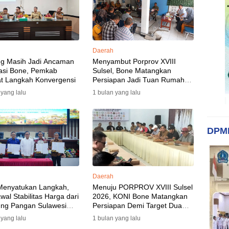
Daerah
ng Masih Jadi Ancaman
Menyambut Porprov XVIII
asi Bone, Pemkab
Sulsel, Bone Matangkan
t Langkah Konvergensi
Persiapan Jadi Tuan Rumah
yang Berkesan: Wakil Bupati
 yang lalu
1 bulan yang lalu
Perkuat Koordinasi, Dispora
Targetkan Venue dan
Akomodasi Rampung
DPM
Daerah
Menyatukan Langkah,
Menuju PORPROV XVIII Sulsel
al Stabilitas Harga dari
2026, KONI Bone Matangkan
ng Pangan Sulawesi
Persiapan Demi Target Dua
n
Besar
 yang lalu
1 bulan yang lalu