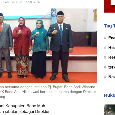
10 Februari 2025 14:50 WITA
Tag 
#
Fea
#
Hea
#
Re
#
ter
#
Ne
man bersama dengan Istri dan Pj. Bupati Bone Andi Winarno
PKK Bone Andi Hikmawati berpose bersama dengan Direktur
Huku
ung
uni Kabupaten Bone Muh.
ah jabatan sebagai Direktur