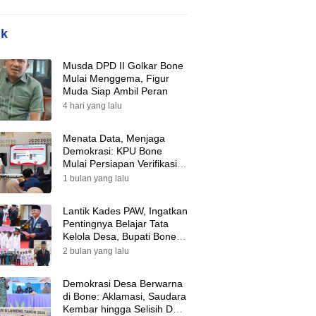
ik
Musda DPD II Golkar Bone
Mulai Menggema, Figur
Muda Siap Ambil Peran
4 hari yang lalu
Menata Data, Menjaga
Demokrasi: KPU Bone
Mulai Persiapan Verifikasi
Partai Politik Menuju Pemilu
1 bulan yang lalu
2029
Lantik Kades PAW, Ingatkan
Pentingnya Belajar Tata
Kelola Desa, Bupati Bone:
Tak Ada Lagi Kubu,
2 bulan yang lalu
Saatnya Bersatu Bangun
Desa
Demokrasi Desa Berwarna
di Bone: Aklamasi, Saudara
Kembar hingga Selisih Dua