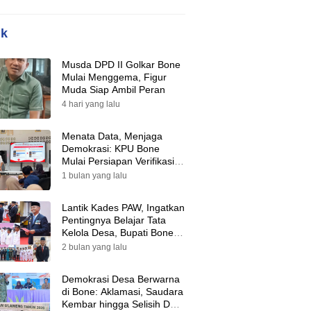
ik
Musda DPD II Golkar Bone
Mulai Menggema, Figur
Muda Siap Ambil Peran
4 hari yang lalu
Menata Data, Menjaga
Demokrasi: KPU Bone
Mulai Persiapan Verifikasi
Partai Politik Menuju Pemilu
1 bulan yang lalu
2029
Lantik Kades PAW, Ingatkan
Pentingnya Belajar Tata
Kelola Desa, Bupati Bone:
Tak Ada Lagi Kubu,
2 bulan yang lalu
Saatnya Bersatu Bangun
Desa
Demokrasi Desa Berwarna
di Bone: Aklamasi, Saudara
Kembar hingga Selisih Dua