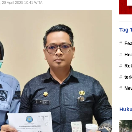
, 28 April 2025 10:41 WITA
Tag 
#
Fea
#
Hea
#
Re
#
ter
#
Ne
Huku