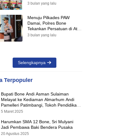
Suara Warnai Pilkades PAW
3 bulan yang lalu
2026
Menuju Pilkades PAW
Damai, Polres Bone
Tekankan Persatuan di Atas
Perbedaan Pilihan
3 bulan yang lalu
Selengkapnya
ta Terpopuler
Bupati Bone Andi Asman Sulaiman
Melayat ke Kediaman Almarhum Andi
Pamelleri Patimbangi, Tokoh Pendidikan
Kabupaten Bone
5 Maret 2025
Harumkan SMA 12 Bone, Sri Mulyani
Jadi Pembawa Baki Bendera Pusaka
20 Agustus 2025