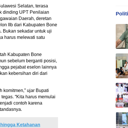
lawesi Selatan, terasa
ik dinding UPT Penilaian
Polit
gawaian Daerah, deretan
lon IIb dari Kabupaten Bone
a. Bukan sekadar untuk uji
ga harus melewati satu
intah Kabupaten Bone
un sebelum berganti posisi,
ngga pejabat eselon lainnya
an kebersihan diri dari
ah komitmen,” ujar Bupati
tegas. “Kita harus memulai
enjadi contoh karena
 tandasnya.
 hingga Ketahanan