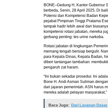
BONE–Gedung H, Kantor Gubernur Su
berbeda, Senin, 28 April 2025. Di bal
Potensi dan Kompetensi Badan Kepe
pejabat Pimpinan Tinggi Pratama Ese
tampak hadir lebih awal dari biasany
kompetensi rotasi jabatan, mereka ju
gerbang penting: tes urine narkoba.
Rotasi jabatan di lingkungan Pemer
memang tengah bersiap bergulir. Nam
para Kepala Dinas, Kepala Badan, hi
diberi tantangan tambahan: membuktik
pengaruh zat haram.
“Ini bukan sekadar prosedur. Ini adal
Bone H. Andi Asman Suliman dengan 
dari jajaran pemerintah. ASN harus m
mereka adalah pelayan masyarakat,”
Baca Juga:
Dari Layanan Dasar