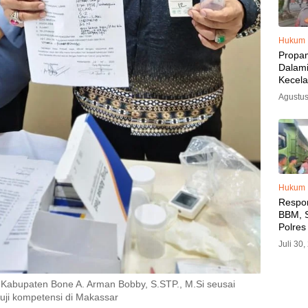
Hukum
Propa
Dalam
Kecel
Libat
Agustus
Polisi
Diama
Hukum
Respo
BBM, S
Polres
SPBU 
Juli 30
LPG, A
Imbau 
SPBU A
abupaten Bone A. Arman Bobby, S.STP., M.Si seusai
BBM T
uji kompetensi di Makassar