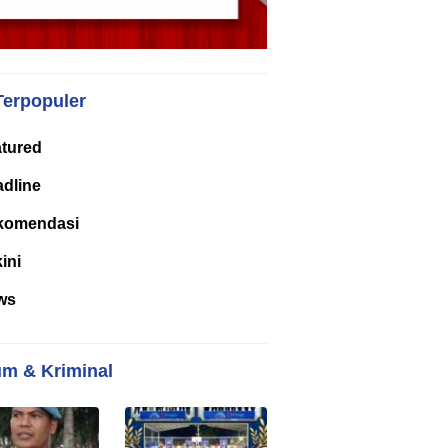
Terpopuler
tured
dline
komendasi
kini
ws
m & Kriminal