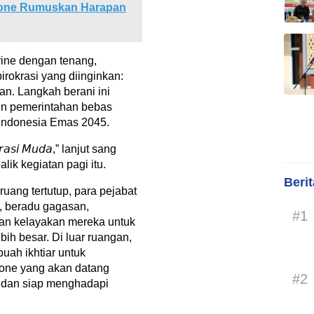
Bone Rumuskan Harapan
urine dengan tenang,
rokrasi yang diinginkan:
dan. Langkah berani ini
n pemerintahan bebas
 Indonesia Emas 2045.
𝘦𝘳𝘢𝘴𝘪 𝘔𝘶𝘥𝘢,” lanjut sang
ik kegiatan pagi itu.
Beri
ruang tertutup, para pejabat
 beradu gagasan,
#1
an kelayakan mereka untuk
ih besar. Di luar ruangan,
uah ikhtiar untuk
one yang akan datang
#2
, dan siap menghadapi