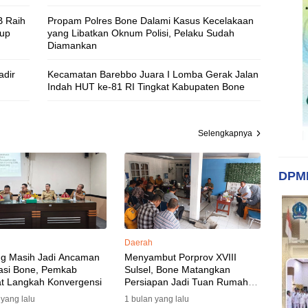
B Raih
Propam Polres Bone Dalami Kasus Kecelakaan
Cup
yang Libatkan Oknum Polisi, Pelaku Sudah
Diamankan
adir
Kecamatan Barebbo Juara I Lomba Gerak Jalan
Indah HUT ke-81 RI Tingkat Kabupaten Bone
Selengkapnya
DPM
Daerah
ng Masih Jadi Ancaman
Menyambut Porprov XVIII
asi Bone, Pemkab
Sulsel, Bone Matangkan
t Langkah Konvergensi
Persiapan Jadi Tuan Rumah
yang Berkesan: Wakil Bupati
 yang lalu
1 bulan yang lalu
Perkuat Koordinasi, Dispora