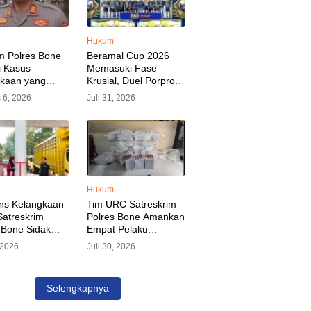
Hukum
m Polres Bone
Beramal Cup 2026
i Kasus
Memasuki Fase
akaan yang
Krusial, Duel Porprov
kan Oknum
Bone vs Trikora Wajo
 6, 2026
Juli 31, 2026
, Pelaku Sudah
Jadi Sorotan Malam
nkan
Ini
Hukum
ns Kelangkaan
Tim URC Satreskrim
atreskrim
Polres Bone Amankan
 Bone Sidak
Empat Pelaku
dan Pangkalan
Pencurian Aset PLN,
, 2026
Juli 30, 2026
KP Alvin Aji
Kerugian Ditaksir
Pengelola
Capai Rp 3 Milyar
gar Distribusi
Selengkapnya
epat Sasaran