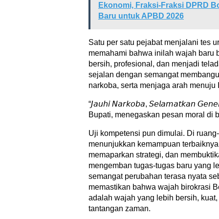
Ekonomi, Fraksi-Fraksi DPRD 
Baru untuk APBD 2026
Satu per satu pejabat menjalani tes 
memahami bahwa inilah wajah baru bi
bersih, profesional, dan menjadi tela
sejalan dengan semangat membangu
narkoba, serta menjaga arah menuju
“𝘑𝘢𝘶𝘩𝘪 𝘕𝘢𝘳𝘬𝘰𝘣𝘢, 𝘚𝘦𝘭𝘢𝘮𝘢𝘵𝘬𝘢𝘯 𝘎𝘦
Bupati, menegaskan pesan moral di bal
Uji kompetensi pun dimulai. Di ruang-
menunjukkan kemampuan terbaiknya,
memaparkan strategi, dan membuktik
mengemban tugas-tugas baru yang leb
semangat perubahan terasa nyata seb
memastikan bahwa wajah birokrasi B
adalah wajah yang lebih bersih, kuat
tantangan zaman.