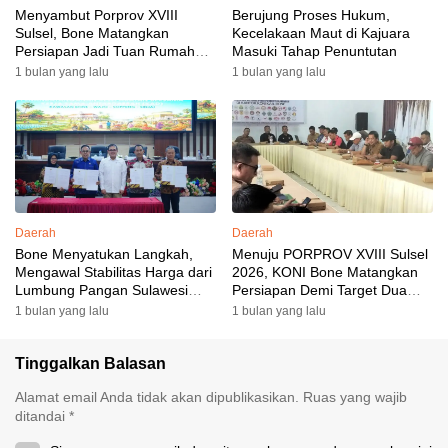
Menyambut Porprov XVIII
Berujung Proses Hukum,
Sulsel, Bone Matangkan
Kecelakaan Maut di Kajuara
Persiapan Jadi Tuan Rumah
Masuki Tahap Penuntutan
yang Berkesan: Wakil Bupati
1 bulan yang lalu
1 bulan yang lalu
Perkuat Koordinasi, Dispora
Targetkan Venue dan
Akomodasi Rampung
Daerah
Daerah
Bone Menyatukan Langkah,
Menuju PORPROV XVIII Sulsel
Mengawal Stabilitas Harga dari
2026, KONI Bone Matangkan
Lumbung Pangan Sulawesi
Persiapan Demi Target Dua
Selatan
Besar
1 bulan yang lalu
1 bulan yang lalu
Tinggalkan Balasan
Alamat email Anda tidak akan dipublikasikan.
Ruas yang wajib
ditandai
*