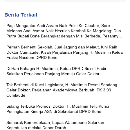
Berita Terkait
Pagi Mengantar Andi Asram Naik Pelni Ke Cibubur, Sore
Melepas Andi Asmar Naik Hecules Kembali Ke Magelang: Dua
Putra Bupati Bone Berangkat dengan Misi Berbeda, Pesannya
Sama ‘Jaga Nama Baik Daerah’
Pernah Berhenti Sekolah, Jual Jagung dan Melaut, Kini Raih
Doktor Cumlaude: Kisah Perjalanan Panjang H. Muslimin Ketua
Fraksi Nasdem DPRD Bone
Di Hari Bahagia H. Muslimin, Ketua DPRD Sulsel Hadir
Saksikan Perjalanan Panjang Menuju Gelar Doktor
Tak Berhenti di Kursi Legislator, H. Muslimin Resmi Sandang
Gelar Doktor, Perjalanan Akademiknya Berbuah IPK 3,99
Cumlaude
Sidang Terbuka Promosi Doktor, H. Muslimin Teliti Kunci
Peningkatan Kinerja ASN di Sekretariat DPRD Bone
Semarak Kemerdekaan, Lapas Watampone Salurkan
Kepedulian melalui Donor Darah