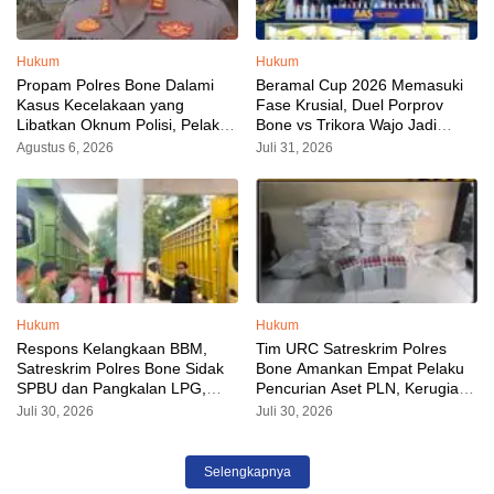
Hukum
Hukum
Propam Polres Bone Dalami
Beramal Cup 2026 Memasuki
Kasus Kecelakaan yang
Fase Krusial, Duel Porprov
Libatkan Oknum Polisi, Pelaku
Bone vs Trikora Wajo Jadi
Sudah Diamankan
Sorotan Malam Ini
Agustus 6, 2026
Juli 31, 2026
Hukum
Hukum
Respons Kelangkaan BBM,
Tim URC Satreskrim Polres
Satreskrim Polres Bone Sidak
Bone Amankan Empat Pelaku
SPBU dan Pangkalan LPG,
Pencurian Aset PLN, Kerugian
AKP Alvin Aji Imbau Pengelola
Ditaksir Capai Rp 3 Milyar
Juli 30, 2026
Juli 30, 2026
SPBU Agar Distribusi BBM
Tepat Sasaran
Selengkapnya