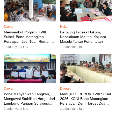
Daerah
Hukum
Menyambut Porprov XVIII
Berujung Proses Hukum,
Sulsel, Bone Matangkan
Kecelakaan Maut di Kajuara
Persiapan Jadi Tuan Rumah
Masuki Tahap Penuntutan
yang Berkesan: Wakil Bupati
1 bulan yang lalu
1 bulan yang lalu
Perkuat Koordinasi, Dispora
Targetkan Venue dan
Akomodasi Rampung
Daerah
Daerah
Bone Menyatukan Langkah,
Menuju PORPROV XVIII Sulsel
Mengawal Stabilitas Harga dari
2026, KONI Bone Matangkan
Lumbung Pangan Sulawesi
Persiapan Demi Target Dua
Selatan
Besar
1 bulan yang lalu
1 bulan yang lalu