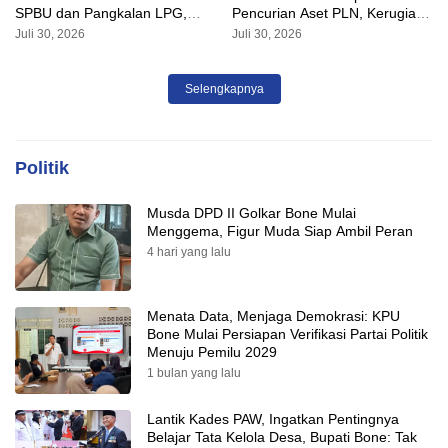
SPBU dan Pangkalan LPG,
Pencurian Aset PLN, Kerugian
AKP Alvin Aji Imbau Pengelola
Ditaksir Capai Rp 3 Milyar
Juli 30, 2026
Juli 30, 2026
SPBU Agar Distribusi BBM
Tepat Sasaran
Selengkapnya
Politik
Musda DPD II Golkar Bone Mulai
Menggema, Figur Muda Siap Ambil Peran
4 hari yang lalu
Menata Data, Menjaga Demokrasi: KPU
Bone Mulai Persiapan Verifikasi Partai Politik
Menuju Pemilu 2029
1 bulan yang lalu
Lantik Kades PAW, Ingatkan Pentingnya
Belajar Tata Kelola Desa, Bupati Bone: Tak