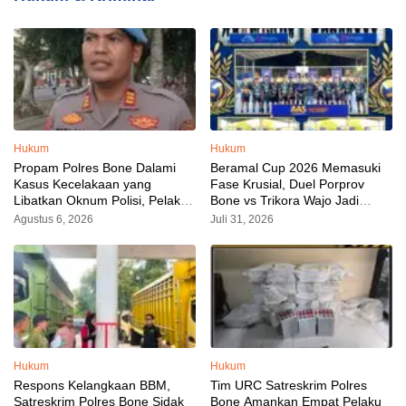
Hukum
Hukum
Propam Polres Bone Dalami
Beramal Cup 2026 Memasuki
Kasus Kecelakaan yang
Fase Krusial, Duel Porprov
Libatkan Oknum Polisi, Pelaku
Bone vs Trikora Wajo Jadi
Sudah Diamankan
Sorotan Malam Ini
Agustus 6, 2026
Juli 31, 2026
Hukum
Hukum
Respons Kelangkaan BBM,
Tim URC Satreskrim Polres
Satreskrim Polres Bone Sidak
Bone Amankan Empat Pelaku