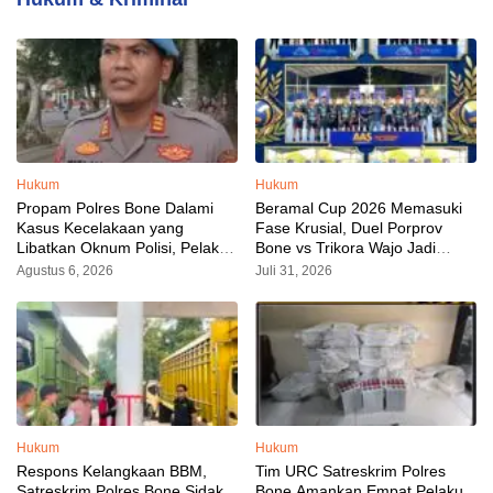
Hukum
Hukum
Propam Polres Bone Dalami
Beramal Cup 2026 Memasuki
Kasus Kecelakaan yang
Fase Krusial, Duel Porprov
Libatkan Oknum Polisi, Pelaku
Bone vs Trikora Wajo Jadi
Sudah Diamankan
Sorotan Malam Ini
Agustus 6, 2026
Juli 31, 2026
Hukum
Hukum
Respons Kelangkaan BBM,
Tim URC Satreskrim Polres
Satreskrim Polres Bone Sidak
Bone Amankan Empat Pelaku