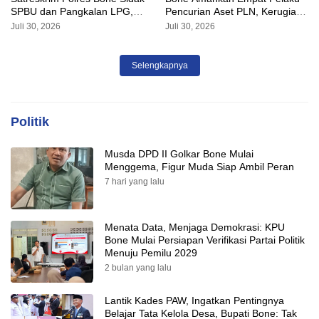
SPBU dan Pangkalan LPG,
Pencurian Aset PLN, Kerugian
AKP Alvin Aji Imbau Pengelola
Ditaksir Capai Rp 3 Milyar
Juli 30, 2026
Juli 30, 2026
SPBU Agar Distribusi BBM
Tepat Sasaran
Selengkapnya
Politik
Musda DPD II Golkar Bone Mulai
Menggema, Figur Muda Siap Ambil Peran
7 hari yang lalu
Menata Data, Menjaga Demokrasi: KPU
Bone Mulai Persiapan Verifikasi Partai Politik
Menuju Pemilu 2029
2 bulan yang lalu
Lantik Kades PAW, Ingatkan Pentingnya
Belajar Tata Kelola Desa, Bupati Bone: Tak