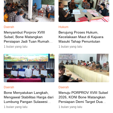
Daerah
Hukum
Menyambut Porprov XVIII
Berujung Proses Hukum,
Sulsel, Bone Matangkan
Kecelakaan Maut di Kajuara
Persiapan Jadi Tuan Rumah
Masuki Tahap Penuntutan
yang Berkesan: Wakil Bupati
1 bulan yang lalu
1 bulan yang lalu
Perkuat Koordinasi, Dispora
Targetkan Venue dan
Akomodasi Rampung
Daerah
Daerah
Bone Menyatukan Langkah,
Menuju PORPROV XVIII Sulsel
Mengawal Stabilitas Harga dari
2026, KONI Bone Matangkan
Lumbung Pangan Sulawesi
Persiapan Demi Target Dua
Selatan
Besar
1 bulan yang lalu
1 bulan yang lalu