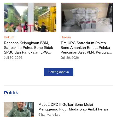
Hukum
Hukum
Respons Kelangkaan BBM,
Tim URC Satreskrim Polres
Satreskrim Polres Bone Sidak
Bone Amankan Empat Pelaku
SPBU dan Pangkalan LPG,
Pencurian Aset PLN, Kerugian
AKP Alvin Aji Imbau Pengelola
Ditaksir Capai Rp 3 Milyar
Juli 30, 2026
Juli 30, 2026
SPBU Agar Distribusi BBM
Tepat Sasaran
Selengkapnya
Politik
Musda DPD II Golkar Bone Mulai
Menggema, Figur Muda Siap Ambil Peran
5 hari yang lalu