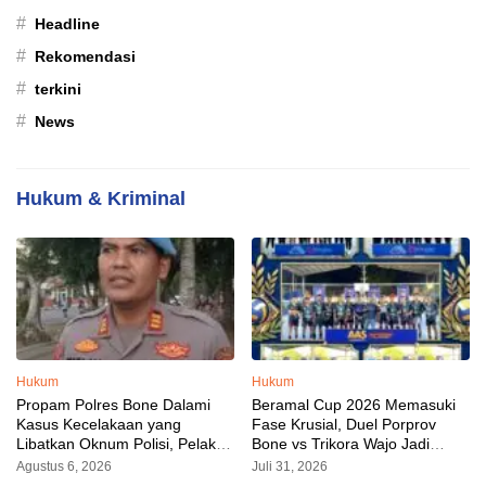
#
Headline
#
Rekomendasi
#
terkini
#
News
Hukum & Kriminal
Hukum
Hukum
Propam Polres Bone Dalami
Beramal Cup 2026 Memasuki
Kasus Kecelakaan yang
Fase Krusial, Duel Porprov
Libatkan Oknum Polisi, Pelaku
Bone vs Trikora Wajo Jadi
Sudah Diamankan
Sorotan Malam Ini
Agustus 6, 2026
Juli 31, 2026