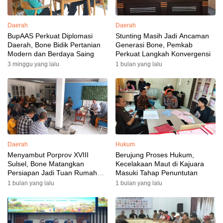
Daerah
Daerah
BupAAS Perkuat Diplomasi
Stunting Masih Jadi Ancaman
Daerah, Bone Bidik Pertanian
Generasi Bone, Pemkab
Modern dan Berdaya Saing
Perkuat Langkah Konvergensi
3 minggu yang lalu
1 bulan yang lalu
Daerah
Hukum
Menyambut Porprov XVIII
Berujung Proses Hukum,
Sulsel, Bone Matangkan
Kecelakaan Maut di Kajuara
Persiapan Jadi Tuan Rumah
Masuki Tahap Penuntutan
yang Berkesan: Wakil Bupati
1 bulan yang lalu
1 bulan yang lalu
Perkuat Koordinasi, Dispora
Targetkan Venue dan
Akomodasi Rampung