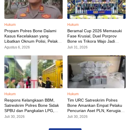
Hukum
Hukum
Propam Polres Bone Dalami
Beramal Cup 2026 Memasuki
Kasus Kecelakaan yang
Fase Krusial, Duel Porprov
Libatkan Oknum Polisi, Pelaku
Bone vs Trikora Wajo Jadi
Sudah Diamankan
Sorotan Malam Ini
Agustus 6, 2026
Juli 31, 2026
Hukum
Hukum
Respons Kelangkaan BBM,
Tim URC Satreskrim Polres
Satreskrim Polres Bone Sidak
Bone Amankan Empat Pelaku
SPBU dan Pangkalan LPG,
Pencurian Aset PLN, Kerugian
AKP Alvin Aji Imbau Pengelola
Ditaksir Capai Rp 3 Milyar
Juli 30, 2026
Juli 30, 2026
SPBU Agar Distribusi BBM
Tepat Sasaran