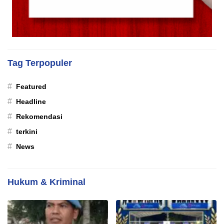
Tag Terpopuler
#
Featured
#
Headline
#
Rekomendasi
#
terkini
#
News
Hukum & Kriminal