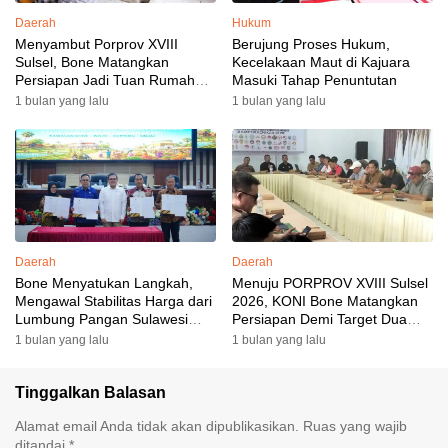
Daerah
Hukum
Menyambut Porprov XVIII
Berujung Proses Hukum,
Sulsel, Bone Matangkan
Kecelakaan Maut di Kajuara
Persiapan Jadi Tuan Rumah
Masuki Tahap Penuntutan
yang Berkesan: Wakil Bupati
1 bulan yang lalu
1 bulan yang lalu
Perkuat Koordinasi, Dispora
Targetkan Venue dan
Akomodasi Rampung
Daerah
Daerah
Bone Menyatukan Langkah,
Menuju PORPROV XVIII Sulsel
Mengawal Stabilitas Harga dari
2026, KONI Bone Matangkan
Lumbung Pangan Sulawesi
Persiapan Demi Target Dua
Selatan
Besar
1 bulan yang lalu
1 bulan yang lalu
Tinggalkan Balasan
Alamat email Anda tidak akan dipublikasikan.
Ruas yang wajib
ditandai
*