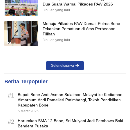
Menuju Pilkades PAW Damai, Polres Bone
Tekankan Persatuan di Atas Perbedaan
Pilihan
3 bulan yang lalu
Selengkapnya
Berita Terpopuler
#1
Bupati Bone Andi Asman Sulaiman Melayat ke Kediaman
Almarhum Andi Pamelleri Patimbangi, Tokoh Pendidikan
Kabupaten Bone
5 Maret 2025
#2
Harumkan SMA 12 Bone, Sri Mulyani Jadi Pembawa Baki
Bendera Pusaka
20 Agustus 2025
#3
Arviello, Paskibraka SMAN 3 Bone yang Bikin Haru di
Hadapan Bupati, Tak Didampingi Orang Tua, Pulang Bawa