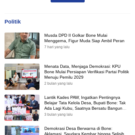
Politik
Musda DPD II Golkar Bone Mulai
Menggema, Figur Muda Siap Ambil Peran
7 hari yang lalu
Menata Data, Menjaga Demokrasi: KPU
Bone Mulai Persiapan Verifikasi Partai Politik
Menuju Pemilu 2029
2 bulan yang lalu
Lantik Kades PAW, Ingatkan Pentingnya
Belajar Tata Kelola Desa, Bupati Bone: Tak
Ada Lagi Kubu, Saatnya Bersatu Bangun
Desa
3 bulan yang lalu
Demokrasi Desa Berwarna di Bone:
Aklamasi, Saudara Kembar hingga Selisih
Dua Suara Warnai Pilkades PAW 2026
3 bulan yang lalu