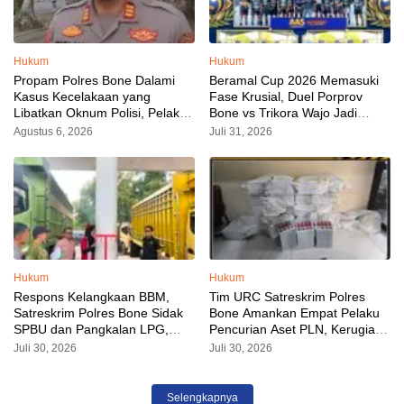
Hukum
Hukum
Propam Polres Bone Dalami
Beramal Cup 2026 Memasuki
Kasus Kecelakaan yang
Fase Krusial, Duel Porprov
Libatkan Oknum Polisi, Pelaku
Bone vs Trikora Wajo Jadi
Sudah Diamankan
Sorotan Malam Ini
Agustus 6, 2026
Juli 31, 2026
Hukum
Hukum
Respons Kelangkaan BBM,
Tim URC Satreskrim Polres
Satreskrim Polres Bone Sidak
Bone Amankan Empat Pelaku
SPBU dan Pangkalan LPG,
Pencurian Aset PLN, Kerugian
AKP Alvin Aji Imbau Pengelola
Ditaksir Capai Rp 3 Milyar
Juli 30, 2026
Juli 30, 2026
SPBU Agar Distribusi BBM
Tepat Sasaran
Selengkapnya