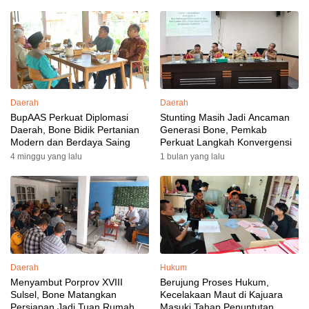
Daerah
Daerah
BupAAS Perkuat Diplomasi
Stunting Masih Jadi Ancaman
Daerah, Bone Bidik Pertanian
Generasi Bone, Pemkab
Modern dan Berdaya Saing
Perkuat Langkah Konvergensi
4 minggu yang lalu
1 bulan yang lalu
Daerah
Hukum
Menyambut Porprov XVIII
Berujung Proses Hukum,
Sulsel, Bone Matangkan
Kecelakaan Maut di Kajuara
Persiapan Jadi Tuan Rumah
Masuki Tahap Penuntutan