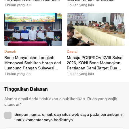
yang Berkesan: Wakil Bupati
1 bulan yang lalu
1 bulan yang lalu
Perkuat Koordinasi, Dispora
Targetkan Venue dan
Akomodasi Rampung
Daerah
Daerah
Bone Menyatukan Langkah,
Menuju PORPROV XVIII Sulsel
Mengawal Stabilitas Harga dari
2026, KONI Bone Matangkan
Lumbung Pangan Sulawesi
Persiapan Demi Target Dua
Selatan
Besar
1 bulan yang lalu
1 bulan yang lalu
Tinggalkan Balasan
Alamat email Anda tidak akan dipublikasikan.
Ruas yang wajib
ditandai
*
Simpan nama, email, dan situs web saya pada peramban ini
untuk komentar saya berikutnya.