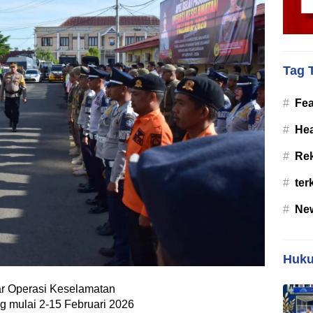
Tag 
#
Fea
#
Hea
#
Re
#
ter
#
Ne
Huku
r Operasi Keselamatan
g mulai 2-15 Februari 2026