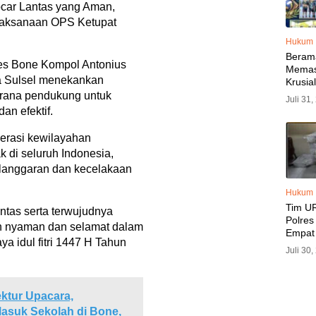
car Lantas yang Aman,
laksanaan OPS Ketupat
Hukum
Beram
es Bone Kompol Antonius
Memas
a Sulsel menekankan
Krusia
Bone v
arana pendukung untuk
Juli 31
Jadi S
an efektif.
Ini
perasi kewilayahan
k di seluruh Indonesia,
langgaran dan kecelakaan
Hukum
Tim UR
intas serta terwujudnya
Polre
an nyaman dan selamat dalam
Empat
ya idul fitri 1447 H Tahun
Pencur
Juli 30
Kerugi
Capai 
ktur Upacara,
asuk Sekolah di Bone,