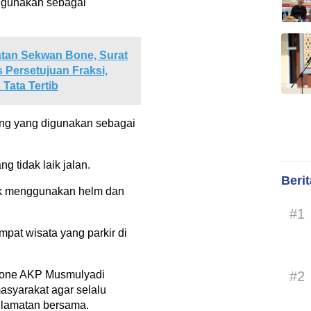
digunakan sebagai
atan Sekwan Bone, Surat
Persetujuan Fraksi,
Tata Tertib
ng yang digunakan sebagai
 tidak laik jalan.
Beri
ak menggunakan helm dan
#1
pat wisata yang parkir di
#2
 Bone AKP Musmulyadi
yarakat agar selalu
selamatan bersama.