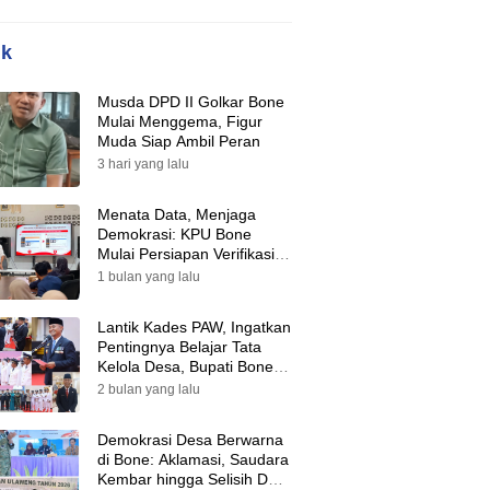
ik
Musda DPD II Golkar Bone
Mulai Menggema, Figur
Muda Siap Ambil Peran
3 hari yang lalu
Menata Data, Menjaga
Demokrasi: KPU Bone
Mulai Persiapan Verifikasi
Partai Politik Menuju Pemilu
1 bulan yang lalu
2029
Lantik Kades PAW, Ingatkan
Pentingnya Belajar Tata
Kelola Desa, Bupati Bone:
Tak Ada Lagi Kubu,
2 bulan yang lalu
Saatnya Bersatu Bangun
Desa
Demokrasi Desa Berwarna
di Bone: Aklamasi, Saudara
Kembar hingga Selisih Dua