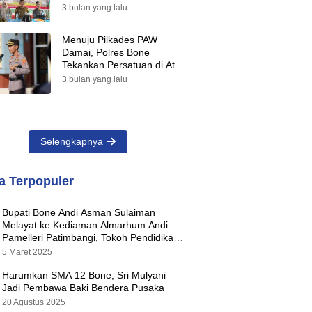
Suara Warnai Pilkades PAW
3 bulan yang lalu
2026
Menuju Pilkades PAW
Damai, Polres Bone
Tekankan Persatuan di Atas
Perbedaan Pilihan
3 bulan yang lalu
Selengkapnya
ta Terpopuler
Bupati Bone Andi Asman Sulaiman
Melayat ke Kediaman Almarhum Andi
Pamelleri Patimbangi, Tokoh Pendidikan
Kabupaten Bone
5 Maret 2025
Harumkan SMA 12 Bone, Sri Mulyani
Jadi Pembawa Baki Bendera Pusaka
20 Agustus 2025