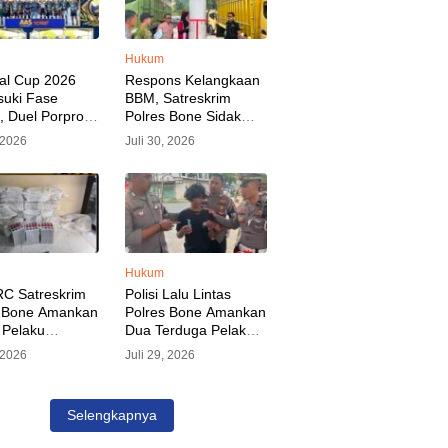
Hukum
al Cup 2026
Respons Kelangkaan
uki Fase
BBM, Satreskrim
l, Duel Porprov
Polres Bone Sidak
s Trikora Wajo
SPBU dan Pangkalan
, 2026
Juli 30, 2026
orotan Malam
LPG, AKP Alvin Aji
Imbau Pengelola
SPBU Agar Distribusi
BBM Tepat Sasaran
Hukum
C Satreskrim
Polisi Lalu Lintas
s Bone Amankan
Polres Bone Amankan
 Pelaku
Dua Terduga Pelaku
ian Aset PLN,
Penyalahgunaan
, 2026
Juli 29, 2026
an Ditaksir
Sabu Saat Razia
Rp 3 Milyar
Kendaraan
Selengkapnya