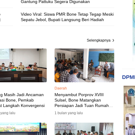
Gantung Pattuku Segera Digunakan
e
Video Viral: Siswa PMR Bone Tetap Tegap Meski
t
Sepatu Jebol, Bupati Langsung Beri Hadiah
Selengkapnya
DPM
Daerah
ng Masih Jadi Ancaman
Menyambut Porprov XVIII
asi Bone, Pemkab
Sulsel, Bone Matangkan
t Langkah Konvergensi
Persiapan Jadi Tuan Rumah
yang Berkesan: Wakil Bupati
 yang lalu
1 bulan yang lalu
Perkuat Koordinasi, Dispora
Targetkan Venue dan
Akomodasi Rampung