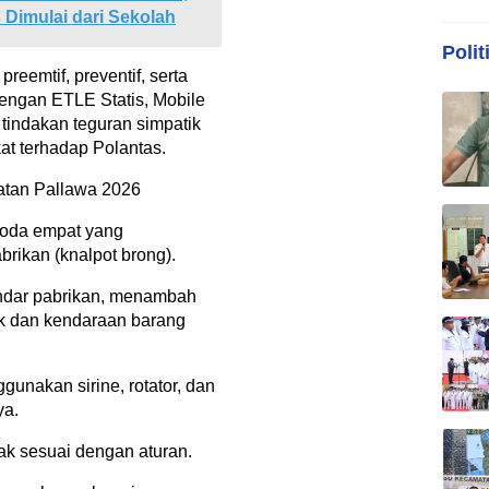
 Dimulai dari Sekolah
Polit
eemtif, preventif, serta
ngan ETLE Statis, Mobile
tindakan teguran simpatik
t terhadap Polantas.
atan Pallawa 2026
roda empat yang
rikan (knalpot brong).
andar pabrikan, menambah
k dan kendaraan barang
unakan sirine, rotator, dan
ya.
ak sesuai dengan aturan.