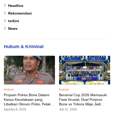
#
Headline
#
Rekomendasi
#
terkini
#
News
Hukum & Kriminal
Hukum
Hukum
Propam Polres Bone Dalami
Beramal Cup 2026 Memasuki
Kasus Kecelakaan yang
Fase Krusial, Duel Porprov
Libatkan Oknum Polisi, Pelaku
Bone vs Trikora Wajo Jadi
Sudah Diamankan
Sorotan Malam Ini
Agustus 6, 2026
Juli 31, 2026