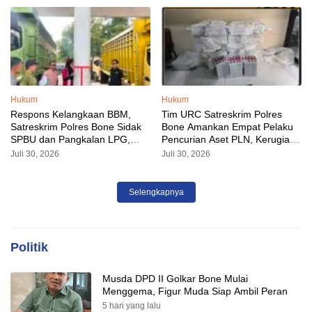
Hukum
Hukum
Respons Kelangkaan BBM,
Tim URC Satreskrim Polres
Satreskrim Polres Bone Sidak
Bone Amankan Empat Pelaku
SPBU dan Pangkalan LPG,
Pencurian Aset PLN, Kerugian
AKP Alvin Aji Imbau Pengelola
Ditaksir Capai Rp 3 Milyar
Juli 30, 2026
Juli 30, 2026
SPBU Agar Distribusi BBM
Tepat Sasaran
Selengkapnya
Politik
Musda DPD II Golkar Bone Mulai
Menggema, Figur Muda Siap Ambil Peran
5 hari yang lalu