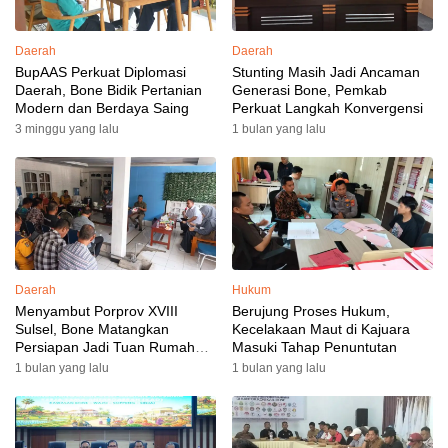
Daerah
Daerah
BupAAS Perkuat Diplomasi
Stunting Masih Jadi Ancaman
Daerah, Bone Bidik Pertanian
Generasi Bone, Pemkab
Modern dan Berdaya Saing
Perkuat Langkah Konvergensi
3 minggu yang lalu
1 bulan yang lalu
Daerah
Hukum
Menyambut Porprov XVIII
Berujung Proses Hukum,
Sulsel, Bone Matangkan
Kecelakaan Maut di Kajuara
Persiapan Jadi Tuan Rumah
Masuki Tahap Penuntutan
yang Berkesan: Wakil Bupati
1 bulan yang lalu
1 bulan yang lalu
Perkuat Koordinasi, Dispora
Targetkan Venue dan
Akomodasi Rampung