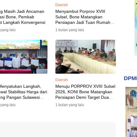
Daerah
ng Masih Jadi Ancaman
Menyambut Porprov XVIII
asi Bone, Pemkab
Sulsel, Bone Matangkan
t Langkah Konvergensi
Persiapan Jadi Tuan Rumah
yang Berkesan: Wakil Bupati
 yang lalu
1 bulan yang lalu
Perkuat Koordinasi, Dispora
Targetkan Venue dan
Akomodasi Rampung
DPM
Daerah
Menyatukan Langkah,
Menuju PORPROV XVIII Sulsel
al Stabilitas Harga dari
2026, KONI Bone Matangkan
ng Pangan Sulawesi
Persiapan Demi Target Dua
n
Besar
 yang lalu
1 bulan yang lalu