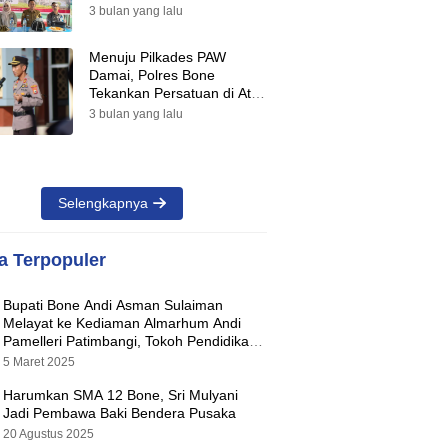
Suara Warnai Pilkades PAW
3 bulan yang lalu
2026
Menuju Pilkades PAW
Damai, Polres Bone
Tekankan Persatuan di Atas
Perbedaan Pilihan
3 bulan yang lalu
Selengkapnya
ta Terpopuler
Bupati Bone Andi Asman Sulaiman
Melayat ke Kediaman Almarhum Andi
Pamelleri Patimbangi, Tokoh Pendidikan
Kabupaten Bone
5 Maret 2025
Harumkan SMA 12 Bone, Sri Mulyani
Jadi Pembawa Baki Bendera Pusaka
20 Agustus 2025