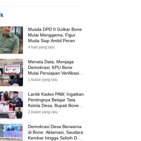
ik
Musda DPD II Golkar Bone
Mulai Menggema, Figur
Muda Siap Ambil Peran
4 hari yang lalu
Menata Data, Menjaga
Demokrasi: KPU Bone
Mulai Persiapan Verifikasi
Partai Politik Menuju Pemilu
1 bulan yang lalu
2029
Lantik Kades PAW, Ingatkan
Pentingnya Belajar Tata
Kelola Desa, Bupati Bone:
Tak Ada Lagi Kubu,
2 bulan yang lalu
Saatnya Bersatu Bangun
Desa
Demokrasi Desa Berwarna
di Bone: Aklamasi, Saudara
Kembar hingga Selisih Dua