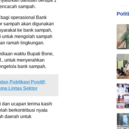
nyalurkan bantuan berupa 1
 pencacah sampah.
Polit
 bagi operasional Bank
or sampah akan digunakan
syarakat ke bank sampah,
i untuk mengolah sampah
dan ramah lingkungan.
ediaan waktu Bupati Bone,
M., untuk menyerahkan
pengelola bank sampah.
an Publikasi Positif,
ma Lintas Sektor
 dan ucapan terima kasih
ah berkontribusi nyata
h daerah untuk