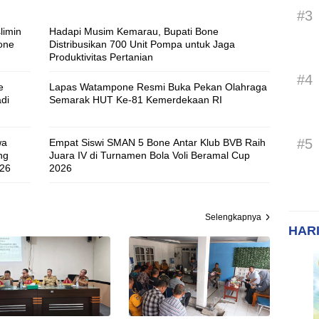
#3
limin
Hadapi Musim Kemarau, Bupati Bone
one
Distribusikan 700 Unit Pompa untuk Jaga
Produktivitas Pertanian
#4
e
Lapas Watampone Resmi Buka Pekan Olahraga
di
Semarak HUT Ke-81 Kemerdekaan RI
#5
wa
Empat Siswi SMAN 5 Bone Antar Klub BVB Raih
ng
Juara IV di Turnamen Bola Voli Beramal Cup
026
2026
Selengkapnya
HARI