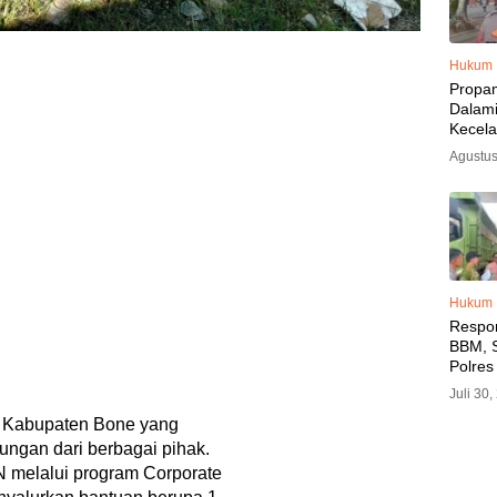
Hukum
Propa
Dalam
Kecel
Libat
Agustus
Polisi
Diama
Hukum
Respo
BBM, S
Polres
SPBU 
Juli 30
LPG, A
Kabupaten Bone yang
Imbau 
SPBU A
kungan dari berbagai pihak.
BBM T
N melalui program Corporate