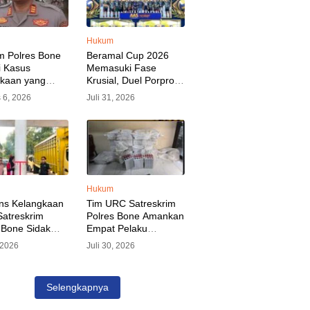
Hukum
m Polres Bone
Beramal Cup 2026
i Kasus
Memasuki Fase
akaan yang
Krusial, Duel Porprov
kan Oknum
Bone vs Trikora Wajo
 6, 2026
Juli 31, 2026
, Pelaku Sudah
Jadi Sorotan Malam
nkan
Ini
Hukum
ns Kelangkaan
Tim URC Satreskrim
atreskrim
Polres Bone Amankan
 Bone Sidak
Empat Pelaku
dan Pangkalan
Pencurian Aset PLN,
, 2026
Juli 30, 2026
KP Alvin Aji
Kerugian Ditaksir
Pengelola
Capai Rp 3 Milyar
gar Distribusi
Selengkapnya
epat Sasaran