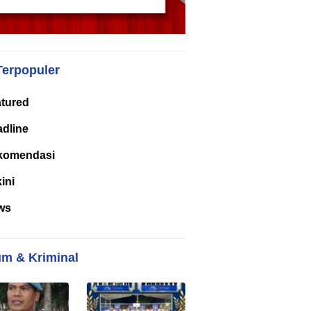
Terpopuler
tured
dline
komendasi
kini
ws
m & Kriminal