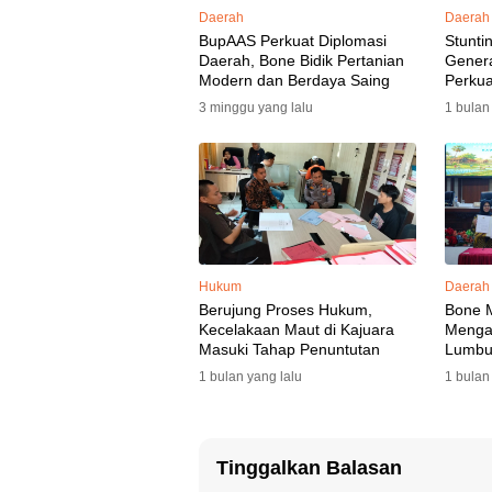
Daerah
Daerah
BupAAS Perkuat Diplomasi
Stunti
Daerah, Bone Bidik Pertanian
Gener
Modern dan Berdaya Saing
Perkua
3 minggu yang lalu
1 bulan
Hukum
Daerah
Berujung Proses Hukum,
Bone 
Kecelakaan Maut di Kajuara
Mengaw
Masuki Tahap Penuntutan
Lumbu
Selata
1 bulan yang lalu
1 bulan
Tinggalkan Balasan