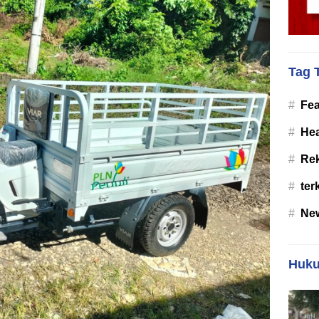
Tag 
#
Fea
#
Hea
#
Re
#
ter
#
Ne
Huku