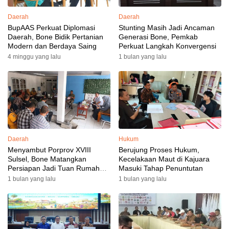
Daerah
Daerah
BupAAS Perkuat Diplomasi
Stunting Masih Jadi Ancaman
Daerah, Bone Bidik Pertanian
Generasi Bone, Pemkab
Modern dan Berdaya Saing
Perkuat Langkah Konvergensi
4 minggu yang lalu
1 bulan yang lalu
Daerah
Hukum
Menyambut Porprov XVIII
Berujung Proses Hukum,
Sulsel, Bone Matangkan
Kecelakaan Maut di Kajuara
Persiapan Jadi Tuan Rumah
Masuki Tahap Penuntutan
yang Berkesan: Wakil Bupati
1 bulan yang lalu
1 bulan yang lalu
Perkuat Koordinasi, Dispora
Targetkan Venue dan
Akomodasi Rampung