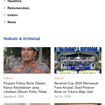
#
Headline
#
Rekomendasi
#
terkini
#
News
Hukum & Kriminal
Hukum
Hukum
Propam Polres Bone Dalami
Beramal Cup 2026 Memasuki
Kasus Kecelakaan yang
Fase Krusial, Duel Porprov
Libatkan Oknum Polisi, Pelaku
Bone vs Trikora Wajo Jadi
Sudah Diamankan
Sorotan Malam Ini
Agustus 6, 2026
Juli 31, 2026