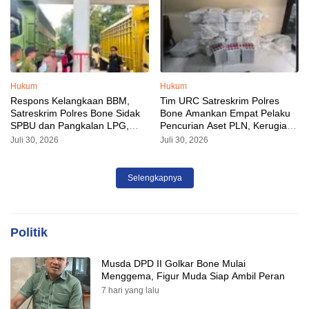
Hukum
Hukum
Respons Kelangkaan BBM,
Tim URC Satreskrim Polres
Satreskrim Polres Bone Sidak
Bone Amankan Empat Pelaku
SPBU dan Pangkalan LPG,
Pencurian Aset PLN, Kerugian
AKP Alvin Aji Imbau Pengelola
Ditaksir Capai Rp 3 Milyar
Juli 30, 2026
Juli 30, 2026
SPBU Agar Distribusi BBM
Tepat Sasaran
Selengkapnya
Politik
Musda DPD II Golkar Bone Mulai
Menggema, Figur Muda Siap Ambil Peran
7 hari yang lalu