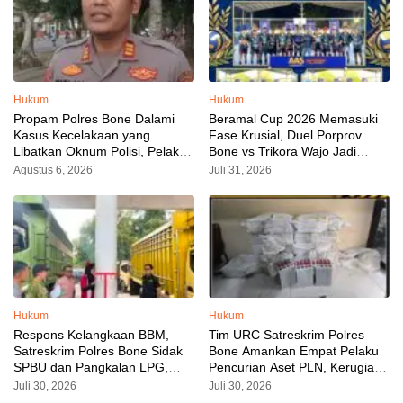
Hukum
Hukum
Propam Polres Bone Dalami
Beramal Cup 2026 Memasuki
Kasus Kecelakaan yang
Fase Krusial, Duel Porprov
Libatkan Oknum Polisi, Pelaku
Bone vs Trikora Wajo Jadi
Sudah Diamankan
Sorotan Malam Ini
Agustus 6, 2026
Juli 31, 2026
Hukum
Hukum
Respons Kelangkaan BBM,
Tim URC Satreskrim Polres
Satreskrim Polres Bone Sidak
Bone Amankan Empat Pelaku
SPBU dan Pangkalan LPG,
Pencurian Aset PLN, Kerugian
AKP Alvin Aji Imbau Pengelola
Ditaksir Capai Rp 3 Milyar
Juli 30, 2026
Juli 30, 2026
SPBU Agar Distribusi BBM