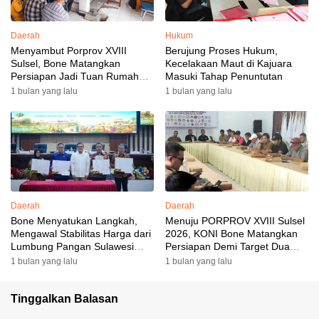
Daerah
Hukum
Menyambut Porprov XVIII
Berujung Proses Hukum,
Sulsel, Bone Matangkan
Kecelakaan Maut di Kajuara
Persiapan Jadi Tuan Rumah
Masuki Tahap Penuntutan
yang Berkesan: Wakil Bupati
1 bulan yang lalu
1 bulan yang lalu
Perkuat Koordinasi, Dispora
Targetkan Venue dan
Akomodasi Rampung
Daerah
Daerah
Bone Menyatukan Langkah,
Menuju PORPROV XVIII Sulsel
Mengawal Stabilitas Harga dari
2026, KONI Bone Matangkan
Lumbung Pangan Sulawesi
Persiapan Demi Target Dua
Selatan
Besar
1 bulan yang lalu
1 bulan yang lalu
Tinggalkan Balasan