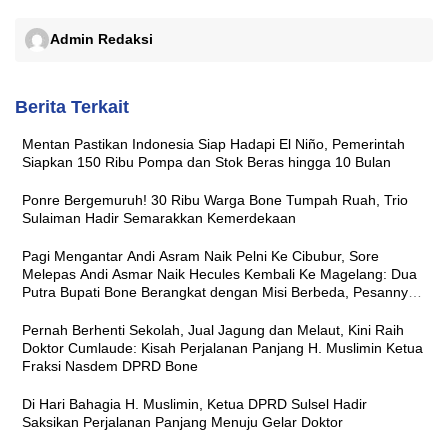
Admin Redaksi
Berita Terkait
Mentan Pastikan Indonesia Siap Hadapi El Niño, Pemerintah
Siapkan 150 Ribu Pompa dan Stok Beras hingga 10 Bulan
Ponre Bergemuruh! 30 Ribu Warga Bone Tumpah Ruah, Trio
Sulaiman Hadir Semarakkan Kemerdekaan
Pagi Mengantar Andi Asram Naik Pelni Ke Cibubur, Sore
Melepas Andi Asmar Naik Hecules Kembali Ke Magelang: Dua
Putra Bupati Bone Berangkat dengan Misi Berbeda, Pesannya
Sama ‘Jaga Nama Baik Daerah’
Pernah Berhenti Sekolah, Jual Jagung dan Melaut, Kini Raih
Doktor Cumlaude: Kisah Perjalanan Panjang H. Muslimin Ketua
Fraksi Nasdem DPRD Bone
Di Hari Bahagia H. Muslimin, Ketua DPRD Sulsel Hadir
Saksikan Perjalanan Panjang Menuju Gelar Doktor