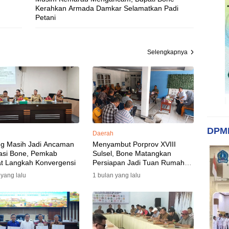
Kerahkan Armada Damkar Selamatkan Padi
Petani
Selengkapnya
DPM
Daerah
ng Masih Jadi Ancaman
Menyambut Porprov XVIII
asi Bone, Pemkab
Sulsel, Bone Matangkan
t Langkah Konvergensi
Persiapan Jadi Tuan Rumah
yang Berkesan: Wakil Bupati
 yang lalu
1 bulan yang lalu
Perkuat Koordinasi, Dispora
Targetkan Venue dan
Akomodasi Rampung