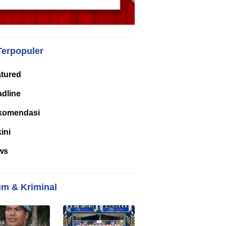
Terpopuler
tured
dline
komendasi
kini
ws
m & Kriminal