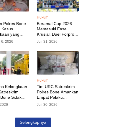
Hukum
m Polres Bone
Beramal Cup 2026
i Kasus
Memasuki Fase
akaan yang
Krusial, Duel Porprov
kan Oknum
Bone vs Trikora Wajo
 6, 2026
Juli 31, 2026
, Pelaku Sudah
Jadi Sorotan Malam
nkan
Ini
Hukum
ns Kelangkaan
Tim URC Satreskrim
atreskrim
Polres Bone Amankan
 Bone Sidak
Empat Pelaku
dan Pangkalan
Pencurian Aset PLN,
, 2026
Juli 30, 2026
KP Alvin Aji
Kerugian Ditaksir
Pengelola
Capai Rp 3 Milyar
gar Distribusi
Selengkapnya
epat Sasaran