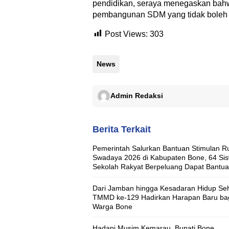
pendidikan, seraya menegaskan bahw
pembangunan SDM yang tidak boleh d
Post Views:
303
News
Admin Redaksi
Berita Terkait
Pemerintah Salurkan Bantuan Stimulan 
Swadaya 2026 di Kabupaten Bone, 64 Si
Sekolah Rakyat Berpeluang Dapat Bantu
Rumah Layak Huni
Dari Jamban hingga Kesadaran Hidup Seh
TMMD ke-129 Hadirkan Harapan Baru ba
Warga Bone
Hadapi Musim Kemarau, Bupati Bone