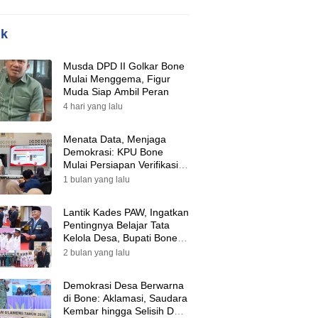
ik
Musda DPD II Golkar Bone
Mulai Menggema, Figur
Muda Siap Ambil Peran
4 hari yang lalu
Menata Data, Menjaga
Demokrasi: KPU Bone
Mulai Persiapan Verifikasi
Partai Politik Menuju Pemilu
1 bulan yang lalu
2029
Lantik Kades PAW, Ingatkan
Pentingnya Belajar Tata
Kelola Desa, Bupati Bone:
Tak Ada Lagi Kubu,
2 bulan yang lalu
Saatnya Bersatu Bangun
Desa
Demokrasi Desa Berwarna
di Bone: Aklamasi, Saudara
Kembar hingga Selisih Dua