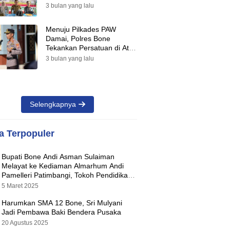
Suara Warnai Pilkades PAW
3 bulan yang lalu
2026
Menuju Pilkades PAW
Damai, Polres Bone
Tekankan Persatuan di Atas
Perbedaan Pilihan
3 bulan yang lalu
Selengkapnya
ta Terpopuler
Bupati Bone Andi Asman Sulaiman
Melayat ke Kediaman Almarhum Andi
Pamelleri Patimbangi, Tokoh Pendidikan
Kabupaten Bone
5 Maret 2025
Harumkan SMA 12 Bone, Sri Mulyani
Jadi Pembawa Baki Bendera Pusaka
20 Agustus 2025