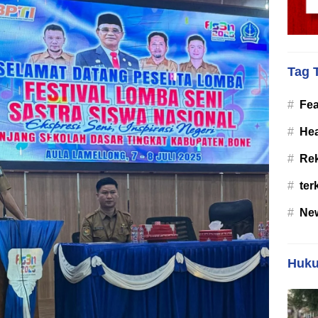
Tag 
#
Fea
#
Hea
#
Re
#
ter
#
Ne
Huku