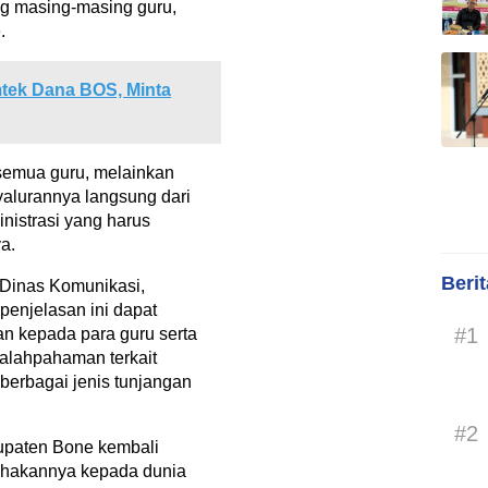
ng masing-masing guru,
.
tek Dana BOS, Minta
 semua guru, melainkan
alurannya langsung dari
nistrasi yang harus
a.
Beri
Dinas Komunikasi,
penjelasan ini dapat
#1
n kepada para guru serta
alahpahaman terkait
erbagai jenis tunjangan
#2
upaten Bone kembali
ihakannya kepada dunia