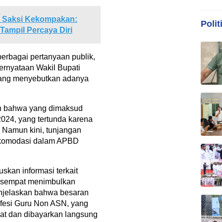
di Saksi Kekompakan:
Polit
Tampil Percaya Diri
erbagai pertanyaan publik,
ernyataan Wakil Bupati
yang menyebutkan adanya
an bahwa yang dimaksud
2024, yang tertunda karena
Namun kini, tunjangan
iakomodasi dalam APBD
uskan informasi terkait
g sempat menimbulkan
enjelaskan bahwa besaran
ofesi Guru Non ASN, yang
at dan dibayarkan langsung