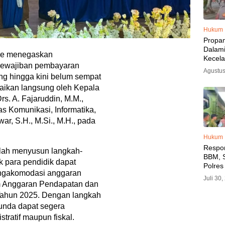
Hukum
Propa
Dalam
ne menegaskan
Kecel
kewajiban pembayaran
Libat
Agustus
ang hingga kini belum sempat
Polisi
Diama
paikan langsung oleh Kepala
s. A. Fajaruddin, M.M.,
s Komunikasi, Informatika,
r, S.H., M.Si., M.H., pada
Hukum
Respo
elah menyusun langkah-
BBM, S
 para pendidik dapat
Polres
engakomodasi anggaran
SPBU 
Juli 30
am Anggaran Pendapatan dan
LPG, A
Imbau 
ahun 2025. Dengan langkah
SPBU A
tunda dapat segera
BBM T
tratif maupun fiskal.