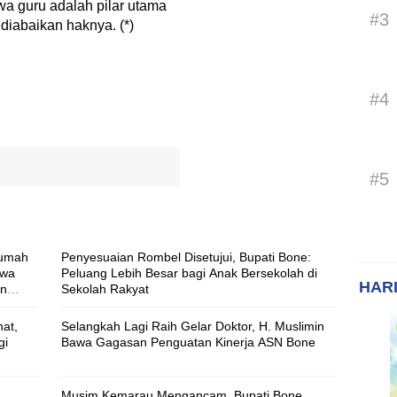
a guru adalah pilar utama
#3
iabaikan haknya. (*)
#4
#5
Rumah
Penyesuaian Rombel Disetujui, Bupati Bone:
swa
Peluang Lebih Besar bagi Anak Bersekolah di
HARI
an
Sekolah Rakyat
at,
Selangkah Lagi Raih Gelar Doktor, H. Muslimin
gi
Bawa Gagasan Penguatan Kinerja ASN Bone
Musim Kemarau Mengancam, Bupati Bone