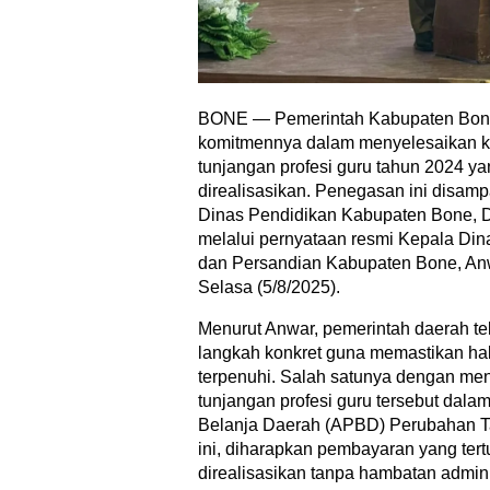
BONE — Pemerintah Kabupaten Bo
komitmennya dalam menyelesaikan 
tunjangan profesi guru tahun 2024 y
direalisasikan. Penegasan ini disam
Dinas Pendidikan Kabupaten Bone, Dr
melalui pernyataan resmi Kepala Dina
dan Persandian Kabupaten Bone, Anwa
Selasa (5/8/2025).
Menurut Anwar, pemerintah daerah t
langkah konkret guna memastikan hak
terpenuhi. Salah satunya dengan m
tunjangan profesi guru tersebut dal
Belanja Daerah (APBD) Perubahan T
ini, diharapkan pembayaran yang ter
direalisasikan tanpa hambatan adminis