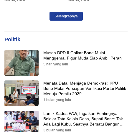
Juli 30, 2026
Juli 30, 2026
SPBU Agar Distribusi BBM
Tepat Sasaran
Selengkapnya
Politik
Musda DPD II Golkar Bone Mulai
Menggema, Figur Muda Siap Ambil Peran
5 hari yang lalu
Menata Data, Menjaga Demokrasi: KPU
Bone Mulai Persiapan Verifikasi Partai Politik
Menuju Pemilu 2029
1 bulan yang lalu
Lantik Kades PAW, Ingatkan Pentingnya
Belajar Tata Kelola Desa, Bupati Bone: Tak
Ada Lagi Kubu, Saatnya Bersatu Bangun
Desa
3 bulan yang lalu