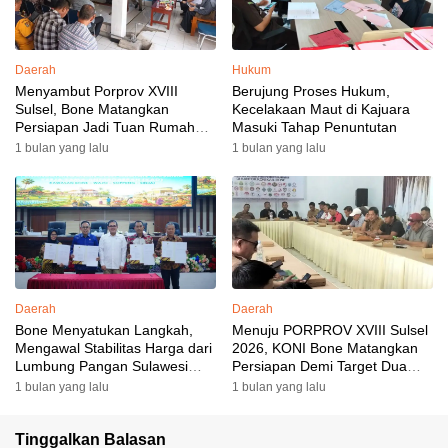
Daerah
Hukum
Menyambut Porprov XVIII
Berujung Proses Hukum,
Sulsel, Bone Matangkan
Kecelakaan Maut di Kajuara
Persiapan Jadi Tuan Rumah
Masuki Tahap Penuntutan
yang Berkesan: Wakil Bupati
1 bulan yang lalu
1 bulan yang lalu
Perkuat Koordinasi, Dispora
Targetkan Venue dan
Akomodasi Rampung
Daerah
Daerah
Bone Menyatukan Langkah,
Menuju PORPROV XVIII Sulsel
Mengawal Stabilitas Harga dari
2026, KONI Bone Matangkan
Lumbung Pangan Sulawesi
Persiapan Demi Target Dua
Selatan
Besar
1 bulan yang lalu
1 bulan yang lalu
Tinggalkan Balasan