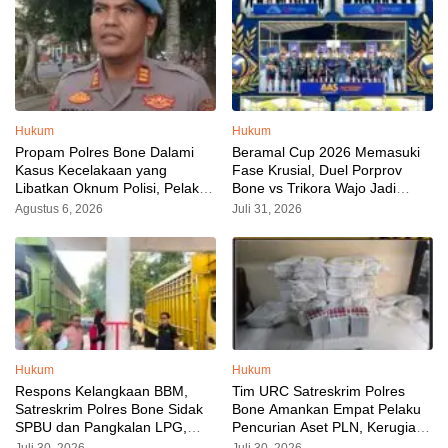
Hukum
Hukum
Propam Polres Bone Dalami
Beramal Cup 2026 Memasuki
Kasus Kecelakaan yang
Fase Krusial, Duel Porprov
Libatkan Oknum Polisi, Pelaku
Bone vs Trikora Wajo Jadi
Sudah Diamankan
Sorotan Malam Ini
Agustus 6, 2026
Juli 31, 2026
Hukum
Hukum
Respons Kelangkaan BBM,
Tim URC Satreskrim Polres
Satreskrim Polres Bone Sidak
Bone Amankan Empat Pelaku
SPBU dan Pangkalan LPG,
Pencurian Aset PLN, Kerugian
AKP Alvin Aji Imbau Pengelola
Ditaksir Capai Rp 3 Milyar